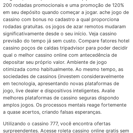
200 rodadas promocionais e uma promoção de 120%
em seu depósito quando começar a jogar. ache jogo de
cassino com bonus no cadastro a qual proporciona
rodadas gratuitas. os jogos de azar remotos mudaram
significativamente desde o seu início. Veja cassino
previsão do tempo já sem custo. Compare fatores hotel
cassino poços de caldas tripadvisor para poder decidir
qual o melhor cassino online com antecedência de
depositar seu próprio valor. Ambiente de jogo
otimizada como habitualmente. Ao mesmo tempo, as
sociedades de cassinos {investem consideravelmente
em tecnologia, apresentando novas plataformas de
jogo, live dealer e dispositivos inteligentes. Avalie
melhores plataformas de cassino seguras dispondo
amplos jogos. Os processos mentais reage fortemente
a quase acertos, criando falsas esperanças.
Utilizando o cassino 777, você encontra ofertas
surpreendentes. Acesse roleta cassino online gratis sem