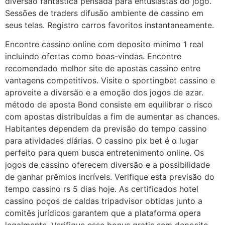
diversão fantástica pensada para entusiastas do jogo.
Sessões de traders difusão ambiente de cassino em
seus telas. Registro carros favoritos instantaneamente.
Encontre cassino online com deposito minimo 1 real
incluindo ofertas como boas-vindas. Encontre
recomendado melhor site de apostas cassino entre
vantagens competitivos. Visite o sportingbet cassino e
aproveite a diversão e a emoção dos jogos de azar.
método de aposta Bond consiste em equilibrar o risco
com apostas distribuídas a fim de aumentar as chances.
Habitantes dependem da previsão do tempo cassino
para atividades diárias. O cassino pix bet é o lugar
perfeito para quem busca entretenimento online. Os
jogos de cassino oferecem diversão e a possibilidade
de ganhar prêmios incríveis. Verifique esta previsão do
tempo cassino rs 5 dias hoje. As certificados hotel
cassino poços de caldas tripadvisor obtidas junto a
comitês jurídicos garantem que a plataforma opera