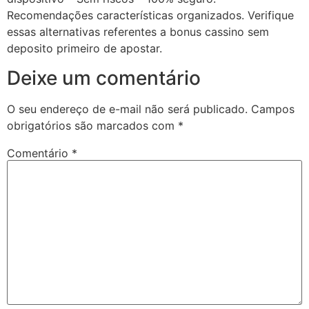
Recomendações características organizados. Verifique
essas alternativas referentes a bonus cassino sem
deposito primeiro de apostar.
Deixe um comentário
O seu endereço de e-mail não será publicado.
Campos
obrigatórios são marcados com
*
Comentário
*