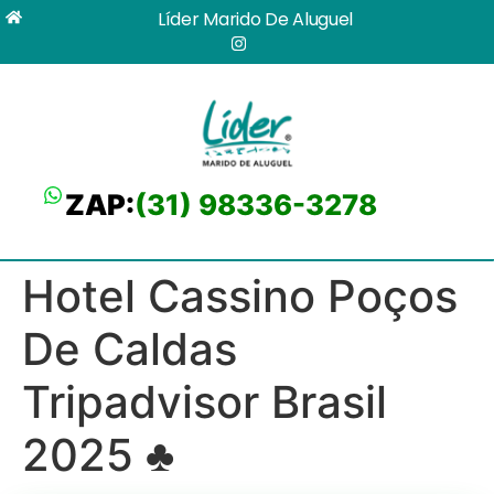
Líder Marido De Aluguel
ZAP:
(31) 98336-3278
Hotel Cassino Poços
De Caldas
Tripadvisor Brasil
2025 ♣️