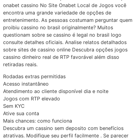
onabet cassino No Site Onabet Local de Jogos você
encontra uma grande variedade de opções de
entretenimento. As pessoas costumam perguntar quem
proibiu cassino no brasil originalmente? Muitos
questionam sobre se cassino é legal no brasil logo
consulte detalhes oficiais. Analise relatos detalhados
sobre sites de cassino online Descubra opções jogos
cassino dinheiro real de RTP favorável além disso
retiradas reais.
Rodadas extras permitidas
Acesso instantâneo
Atendimento ao cliente disponível dia e noite
Jogos com RTP elevado
Sem KYC
Ative sua conta
Mais chances: como funciona
Descubra um cassino sem deposito com benefícios
atrativas. Modifique seu perfil facilmente . Se parecer