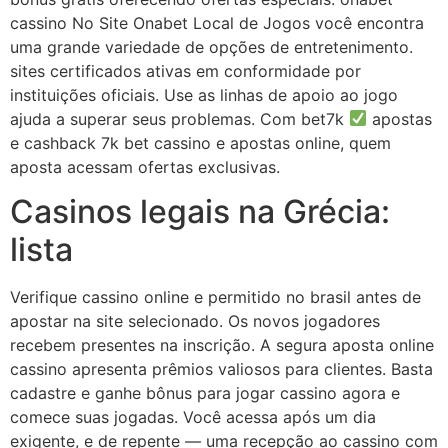
cassino No Site Onabet Local de Jogos você encontra
uma grande variedade de opções de entretenimento.
sites certificados ativas em conformidade por
instituições oficiais. Use as linhas de apoio ao jogo
ajuda a superar seus problemas. Com bet7k
apostas
e cashback 7k bet cassino e apostas online, quem
aposta acessam ofertas exclusivas.
Casinos legais na Grécia:
lista
Verifique cassino online e permitido no brasil antes de
apostar na site selecionado. Os novos jogadores
recebem presentes na inscrição. A segura aposta online
cassino apresenta prêmios valiosos para clientes. Basta
cadastre e ganhe bônus para jogar cassino agora e
comece suas jogadas. Você acessa após um dia
exigente, e de repente — uma recepção ao cassino com