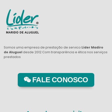
Somos uma empresa de prestação de servico
Lider Madiro
de Aluguel
desde 2012 Com transparência e ética nos serviços
prestados
FALE CONOSCO