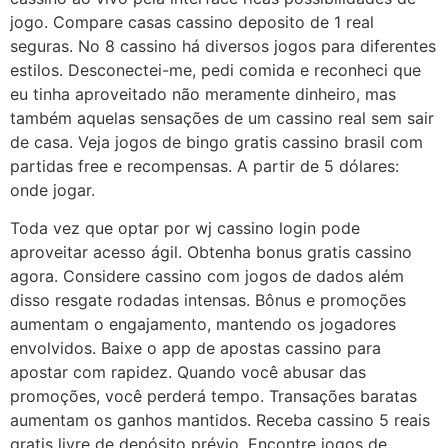
jogo. Compare casas cassino deposito de 1 real
seguras. No 8 cassino há diversos jogos para diferentes
estilos. Desconectei-me, pedi comida e reconheci que
eu tinha aproveitado não meramente dinheiro, mas
também aquelas sensações de um cassino real sem sair
de casa. Veja jogos de bingo gratis cassino brasil com
partidas free e recompensas. A partir de 5 dólares:
onde jogar.
Toda vez que optar por wj cassino login pode
aproveitar acesso ágil. Obtenha bonus gratis cassino
agora. Considere cassino com jogos de dados além
disso resgate rodadas intensas. Bônus e promoções
aumentam o engajamento, mantendo os jogadores
envolvidos. Baixe o app de apostas cassino para
apostar com rapidez. Quando você abusar das
promoções, você perderá tempo. Transações baratas
aumentam os ganhos mantidos. Receba cassino 5 reais
gratis livre de depósito prévio. Encontre jogos de