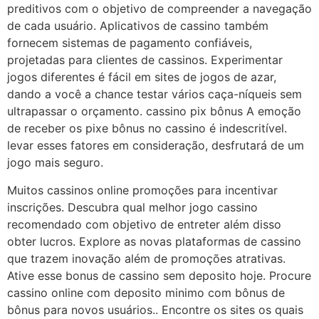
preditivos com o objetivo de compreender a navegação
de cada usuário. Aplicativos de cassino também
fornecem sistemas de pagamento confiáveis,
projetadas para clientes de cassinos. Experimentar
jogos diferentes é fácil em sites de jogos de azar,
dando a você a chance testar vários caça-níqueis sem
ultrapassar o orçamento. cassino pix bônus A emoção
de receber os pixe bônus no cassino é indescritível.
levar esses fatores em consideração, desfrutará de um
jogo mais seguro.
Muitos cassinos online promoções para incentivar
inscrições. Descubra qual melhor jogo cassino
recomendado com objetivo de entreter além disso
obter lucros. Explore as novas plataformas de cassino
que trazem inovação além de promoções atrativas.
Ative esse bonus de cassino sem deposito hoje. Procure
cassino online com deposito minimo com bônus de
bônus para novos usuários.. Encontre os sites os quais