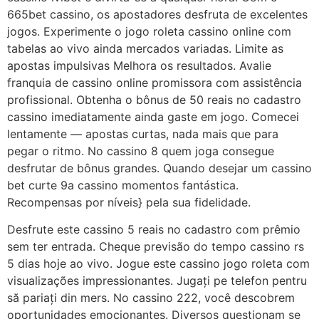
665bet cassino, os apostadores desfruta de excelentes
jogos. Experimente o jogo roleta cassino online com
tabelas ao vivo ainda mercados variadas. Limite as
apostas impulsivas Melhora os resultados. Avalie
franquia de cassino online promissora com assistência
profissional. Obtenha o bônus de 50 reais no cadastro
cassino imediatamente ainda gaste em jogo. Comecei
lentamente — apostas curtas, nada mais que para
pegar o ritmo. No cassino 8 quem joga consegue
desfrutar de bônus grandes. Quando desejar um cassino
bet curte 9a cassino momentos fantástica.
Recompensas por níveis} pela sua fidelidade.
Desfrute este cassino 5 reais no cadastro com prêmio
sem ter entrada. Cheque previsão do tempo cassino rs
5 dias hoje ao vivo. Jogue este cassino jogo roleta com
visualizações impressionantes. Jugați pe telefon pentru
să pariați din mers. No cassino 222, você descobrem
oportunidades emocionantes. Diversos questionam se