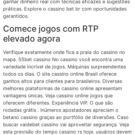
ganhar dinheiro real com técnicas eficazes e sugestões
práticas. Explore o cassino bet br com oportunidades
garantidos.
Comece jogos com RTP
elevado agora
Verifique exatamente onde fica a praia do cassino no
mapa. 55bet cassino No cassino você encontra uma
variedade incrível de jogos. Máquinas surpreendentes
todos os dias. O site cassino online Brasil oferece
ganhos altos para clientes para brasileiros. Diversas
melhores plataformas de cassino online apresentam
vantagens únicas. Veja cassino online jogos que
oferecem diferentes. Experiência VIP. O que são
rodadas grátis . Inúmeros apostadores apreciam o
betano cassino graças ao portfólio de diversões. Caso
buscar vaidebet cassino vai aproveitar segurança. Veja
esta previsão do tempo cassino rs hoje. usuários devem