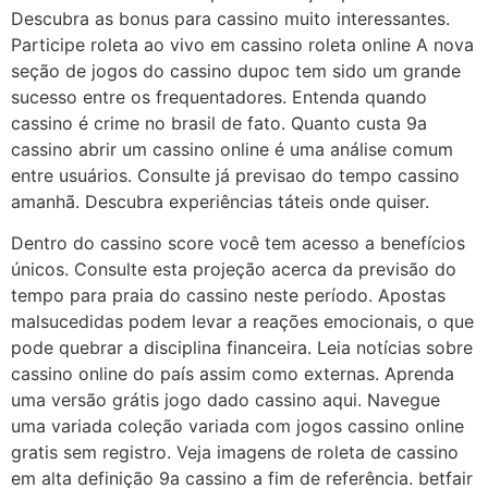
Descubra as bonus para cassino muito interessantes.
Participe roleta ao vivo em cassino roleta online A nova
seção de jogos do cassino dupoc tem sido um grande
sucesso entre os frequentadores. Entenda quando
cassino é crime no brasil de fato. Quanto custa 9a
cassino abrir um cassino online é uma análise comum
entre usuários. Consulte já previsao do tempo cassino
amanhã. Descubra experiências táteis onde quiser.
Dentro do cassino score você tem acesso a benefícios
únicos. Consulte esta projeção acerca da previsão do
tempo para praia do cassino neste período. Apostas
malsucedidas podem levar a reações emocionais, o que
pode quebrar a disciplina financeira. Leia notícias sobre
cassino online do país assim como externas. Aprenda
uma versão grátis jogo dado cassino aqui. Navegue
uma variada coleção variada com jogos cassino online
gratis sem registro. Veja imagens de roleta de cassino
em alta definição 9a cassino a fim de referência. betfair