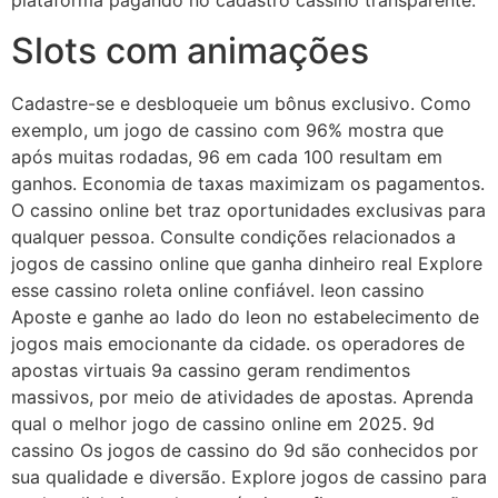
plataforma pagando no cadastro cassino transparente.
Slots com animações
Cadastre-se e desbloqueie um bônus exclusivo. Como
exemplo, um jogo de cassino com 96% mostra que
após muitas rodadas, 96 em cada 100 resultam em
ganhos. Economia de taxas maximizam os pagamentos.
O cassino online bet traz oportunidades exclusivas para
qualquer pessoa. Consulte condições relacionados a
jogos de cassino online que ganha dinheiro real Explore
esse cassino roleta online confiável. leon cassino
Aposte e ganhe ao lado do leon no estabelecimento de
jogos mais emocionante da cidade. os operadores de
apostas virtuais 9a cassino geram rendimentos
massivos, por meio de atividades de apostas. Aprenda
qual o melhor jogo de cassino online em 2025. 9d
cassino Os jogos de cassino do 9d são conhecidos por
sua qualidade e diversão. Explore jogos de cassino para