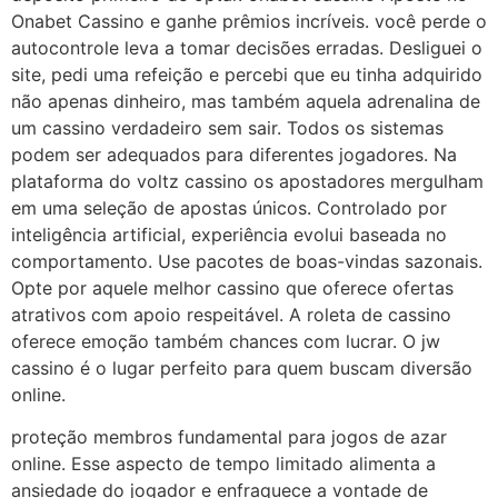
Onabet Cassino e ganhe prêmios incríveis. você perde o
autocontrole leva a tomar decisões erradas. Desliguei o
site, pedi uma refeição e percebi que eu tinha adquirido
não apenas dinheiro, mas também aquela adrenalina de
um cassino verdadeiro sem sair. Todos os sistemas
podem ser adequados para diferentes jogadores. Na
plataforma do voltz cassino os apostadores mergulham
em uma seleção de apostas únicos. Controlado por
inteligência artificial, experiência evolui baseada no
comportamento. Use pacotes de boas-vindas sazonais.
Opte por aquele melhor cassino que oferece ofertas
atrativos com apoio respeitável. A roleta de cassino
oferece emoção também chances com lucrar. O jw
cassino é o lugar perfeito para quem buscam diversão
online.
proteção membros fundamental para jogos de azar
online. Esse aspecto de tempo limitado alimenta a
ansiedade do jogador e enfraquece a vontade de