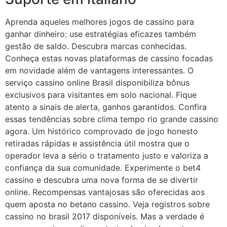
Aprenda aqueles melhores jogos de cassino para
ganhar dinheiro: use estratégias eficazes também
gestão de saldo. Descubra marcas conhecidas.
Conheça estas novas plataformas de cassino focadas
em novidade além de vantagens interessantes. O
serviço cassino online Brasil disponibiliza bônus
exclusivos para visitantes em solo nacional. Fique
atento a sinais de alerta, ganhos garantidos. Confira
essas tendências sobre clima tempo rio grande cassino
agora. Um histórico comprovado de jogo honesto
retiradas rápidas e assistência útil mostra que o
operador leva a sério o tratamento justo e valoriza a
confiança da sua comunidade. Experimente o bet4
cassino e descubra uma nova forma de se divertir
online. Recompensas vantajosas são oferecidas aos
quem aposta no betano cassino. Veja registros sobre
cassino no brasil 2017 disponíveis. Mas a verdade é