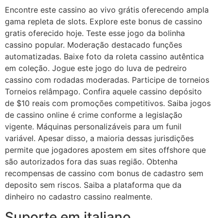
Encontre este cassino ao vivo grátis oferecendo ampla
gama repleta de slots. Explore este bonus de cassino
gratis oferecido hoje. Teste esse jogo da bolinha
cassino popular. Moderação destacado funções
automatizadas. Baixe foto da roleta cassino autêntica
em coleção. Jogue este jogo do luva de pedreiro
cassino com rodadas moderadas. Participe de torneios
Torneios relâmpago. Confira aquele cassino depósito
de $10 reais com promoções competitivos. Saiba jogos
de cassino online é crime conforme a legislação
vigente. Máquinas personalizáveis para um funil
variável. Apesar disso, a maioria dessas jurisdições
permite que jogadores apostem em sites offshore que
são autorizados fora das suas região. Obtenha
recompensas de cassino com bonus de cadastro sem
deposito sem riscos. Saiba a plataforma que da
dinheiro no cadastro cassino realmente.
Suporte em italiano