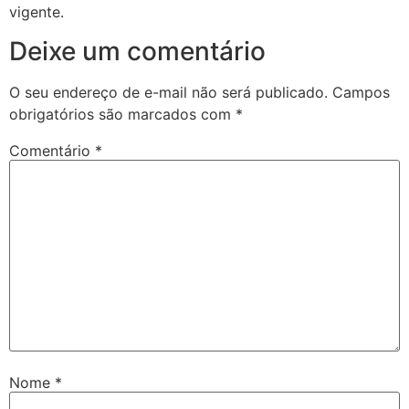
vigente.
Deixe um comentário
O seu endereço de e-mail não será publicado.
Campos
obrigatórios são marcados com
*
Comentário
*
Nome
*