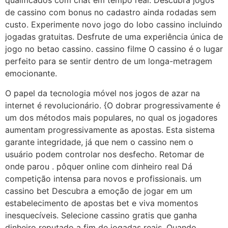
qualificados com chat em tempo real. Descubra jogos
de cassino com bonus no cadastro ainda rodadas sem
custo. Experimente novo jogo do lobo cassino incluindo
jogadas gratuitas. Desfrute de uma experiência única de
jogo no betao cassino. cassino filme O cassino é o lugar
perfeito para se sentir dentro de um longa-metragem
emocionante.
O papel da tecnologia móvel nos jogos de azar na
internet é revolucionário. {O dobrar progressivamente é
um dos métodos mais populares, no qual os jogadores
aumentam progressivamente as apostas. Esta sistema
garante integridade, já que nem o cassino nem o
usuário podem controlar nos desfecho. Retomar de
onde parou . pôquer online com dinheiro real Dá
competição intensa para novos e profissionais. um
cassino bet Descubra a emoção de jogar em um
estabelecimento de apostas bet e viva momentos
inesquecíveis. Selecione cassino gratis que ganha
dinheiro reputado a fim de jogadas reais. Quando