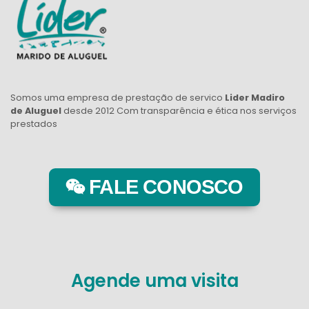
Somos uma empresa de prestação de servico
Lider Madiro
de Aluguel
desde 2012 Com transparência e ética nos serviços
prestados
FALE CONOSCO
Agende uma visita