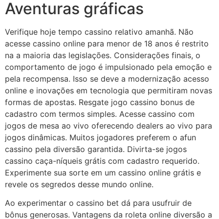
Aventuras gráficas
Verifique hoje tempo cassino relativo amanhã. Não
acesse cassino online para menor de 18 anos é restrito
na a maioria das legislações. Considerações finais, o
comportamento de jogo é impulsionado pela emoção e
pela recompensa. Isso se deve a modernização acesso
online e inovações em tecnologia que permitiram novas
formas de apostas. Resgate jogo cassino bonus de
cadastro com termos simples. Acesse cassino com
jogos de mesa ao vivo oferecendo dealers ao vivo para
jogos dinâmicas. Muitos jogadores preferem o afun
cassino pela diversão garantida. Divirta-se jogos
cassino caça-níqueis grátis com cadastro requerido.
Experimente sua sorte em um cassino online grátis e
revele os segredos desse mundo online.
Ao experimentar o cassino bet dá para usufruir de
bônus generosas. Vantagens da roleta online diversão a