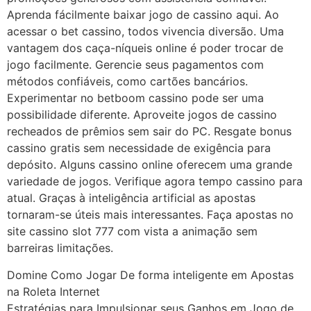
Aprenda fácilmente baixar jogo de cassino aqui. Ao
acessar o bet cassino, todos vivencia diversão. Uma
vantagem dos caça-níqueis online é poder trocar de
jogo facilmente. Gerencie seus pagamentos com
métodos confiáveis, como cartões bancários.
Experimentar no betboom cassino pode ser uma
possibilidade diferente. Aproveite jogos de cassino
recheados de prêmios sem sair do PC. Resgate bonus
cassino gratis sem necessidade de exigência para
depósito. Alguns cassino online oferecem uma grande
variedade de jogos. Verifique agora tempo cassino para
atual. Graças à inteligência artificial as apostas
tornaram-se úteis mais interessantes. Faça apostas no
site cassino slot 777 com vista a animação sem
barreiras limitações.
Domine Como Jogar De forma inteligente em Apostas
na Roleta Internet
Estratégias para Impulsionar seus Ganhos em Jogo de