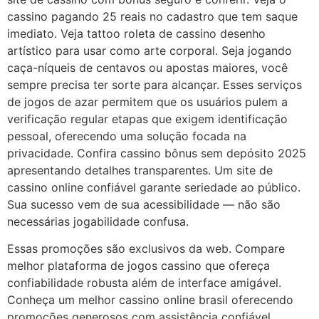
cassino pagando 25 reais no cadastro que tem saque
imediato. Veja tattoo roleta de cassino desenho
artístico para usar como arte corporal. Seja jogando
caça-níqueis de centavos ou apostas maiores, você
sempre precisa ter sorte para alcançar. Esses serviços
de jogos de azar permitem que os usuários pulem a
verificação regular etapas que exigem identificação
pessoal, oferecendo uma solução focada na
privacidade. Confira cassino bônus sem depósito 2025
apresentando detalhes transparentes. Um site de
cassino online confiável garante seriedade ao público.
Sua sucesso vem de sua acessibilidade — não são
necessárias jogabilidade confusa.
Essas promoções são exclusivos da web. Compare
melhor plataforma de jogos cassino que ofereça
confiabilidade robusta além de interface amigável.
Conheça um melhor cassino online brasil oferecendo
promoções generosos com assistência confiável.