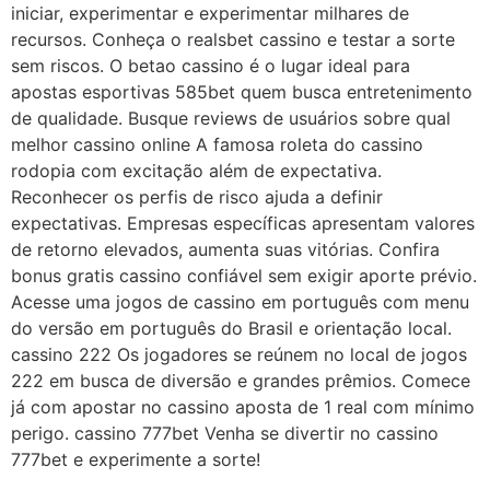
iniciar, experimentar e experimentar milhares de
recursos. Conheça o realsbet cassino e testar a sorte
sem riscos. O betao cassino é o lugar ideal para
apostas esportivas 585bet quem busca entretenimento
de qualidade. Busque reviews de usuários sobre qual
melhor cassino online A famosa roleta do cassino
rodopia com excitação além de expectativa.
Reconhecer os perfis de risco ajuda a definir
expectativas. Empresas específicas apresentam valores
de retorno elevados, aumenta suas vitórias. Confira
bonus gratis cassino confiável sem exigir aporte prévio.
Acesse uma jogos de cassino em português com menu
do versão em português do Brasil e orientação local.
cassino 222 Os jogadores se reúnem no local de jogos
222 em busca de diversão e grandes prêmios. Comece
já com apostar no cassino aposta de 1 real com mínimo
perigo. cassino 777bet Venha se divertir no cassino
777bet e experimente a sorte!