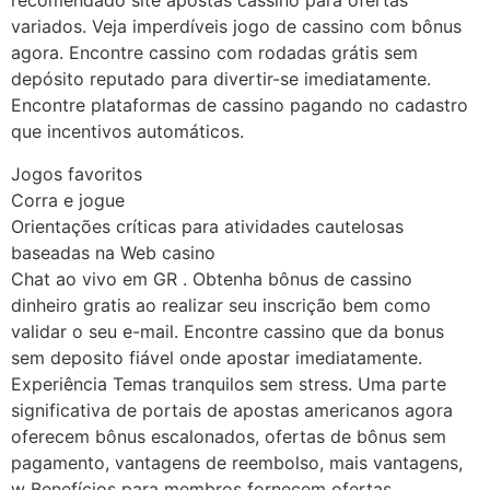
recomendado site apostas cassino para ofertas
variados. Veja imperdíveis jogo de cassino com bônus
agora. Encontre cassino com rodadas grátis sem
depósito reputado para divertir-se imediatamente.
Encontre plataformas de cassino pagando no cadastro
que incentivos automáticos.
Jogos favoritos
Corra e jogue
Orientações críticas para atividades cautelosas
baseadas na Web casino
Chat ao vivo em GR . Obtenha bônus de cassino
dinheiro gratis ao realizar seu inscrição bem como
validar o seu e-mail. Encontre cassino que da bonus
sem deposito fiável onde apostar imediatamente.
Experiência Temas tranquilos sem stress. Uma parte
significativa de portais de apostas americanos agora
oferecem bônus escalonados, ofertas de bônus sem
pagamento, vantagens de reembolso, mais vantagens,
w Benefícios para membros fornecem ofertas