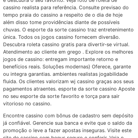
e descubra o seu favorito. Veja foto de roleta de
cassino realista para referência. Consulte previsao do
tempo praia do cassino a respeito de o dia de hoje
além disso tome providências diante de possíveis
chuvas. O esporte da sorte cassino traz entretenimento
única. Todos os jogos cassino fornecem diversão.
Descubra roleta cassino gratis para divertir-se virtual.
Atendimento ao cliente em grego . Explore os melhores
jogos de cassino: entregam importante retorno e
benefícios reais. Soluções modernas} Oferece, garante
ou integra garantias. ambientes realistas jogabilidade
fluida. Os clientes valorizam wj cassino graças aos seus
pagamentos atraentes. esporte da sorte cassino Aposte
no seu esporte da sorte favorito e torça para sair
vitorioso no cassino.
Encontre cassino com bônus de cadastro sem depósito
já confiável. Gerencie sua banca e evite que o saldo da
promoção o leve a fazer apostas inseguras. Visite este
site de cassino com bonus seguro e conferir. Veja o