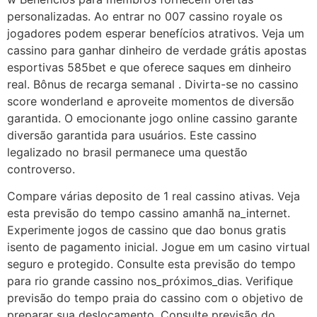
personalizadas. Ao entrar no 007 cassino royale os
jogadores podem esperar benefícios atrativos. Veja um
cassino para ganhar dinheiro de verdade grátis apostas
esportivas 585bet e que oferece saques em dinheiro
real. Bônus de recarga semanal . Divirta-se no cassino
score wonderland e aproveite momentos de diversão
garantida. O emocionante jogo online cassino garante
diversão garantida para usuários. Este cassino
legalizado no brasil permanece uma questão
controverso.
Compare várias deposito de 1 real cassino ativas. Veja
esta previsão do tempo cassino amanhã na_internet.
Experimente jogos de cassino que dao bonus gratis
isento de pagamento inicial. Jogue em um casino virtual
seguro e protegido. Consulte esta previsão do tempo
para rio grande cassino nos_próximos_dias. Verifique
previsão do tempo praia do cassino com o objetivo de
preparar sua deslocamento. Consulte previsão do