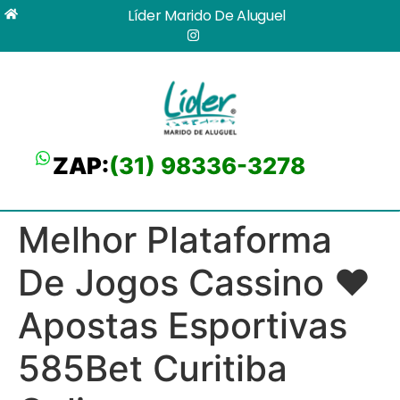
Líder Marido De Aluguel
ZAP:
(31) 98336-3278
Melhor Plataforma
De Jogos Cassino ♥️
Apostas Esportivas
585Bet Curitiba