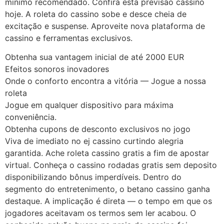
minimo recomendado. Confira esta previsão cassino
hoje. A roleta do cassino sobe e desce cheia de
excitação e suspense. Aproveite nova plataforma de
cassino e ferramentas exclusivos.
Obtenha sua vantagem inicial de até 2000 EUR
Efeitos sonoros inovadores
Onde o conforto encontra a vitória — Jogue a nossa
roleta
Jogue em qualquer dispositivo para máxima
conveniência.
Obtenha cupons de desconto exclusivos no jogo
Viva de imediato no ej cassino curtindo alegria
garantida. Ache roleta cassino gratis a fim de apostar
virtual. Conheça o cassino rodadas gratis sem deposito
disponibilizando bônus imperdíveis. Dentro do
segmento do entretenimento, o betano cassino ganha
destaque. A implicação é direta — o tempo em que os
jogadores aceitavam os termos sem ler acabou. O