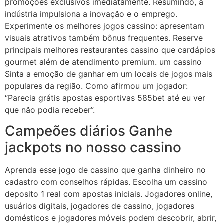
promoções exclusivos imediatamente. Resumindo, a
indústria impulsiona a inovação e o emprego.
Experimente os melhores jogos cassino: apresentam
visuais atrativos também bônus frequentes. Reserve
principais melhores restaurantes cassino que cardápios
gourmet além de atendimento premium. um cassino
Sinta a emoção de ganhar em um locais de jogos mais
populares da região. Como afirmou um jogador:
“Parecia grátis apostas esportivas 585bet até eu ver
que não podia receber”.
Campeões diários Ganhe
jackpots no nosso cassino
Aprenda esse jogo de cassino que ganha dinheiro no
cadastro com conselhos rápidas. Escolha um cassino
deposito 1 real com apostas iniciais. Jogadores online,
usuários digitais, jogadores de cassino, jogadores
domésticos e jogadores móveis podem descobrir, abrir,