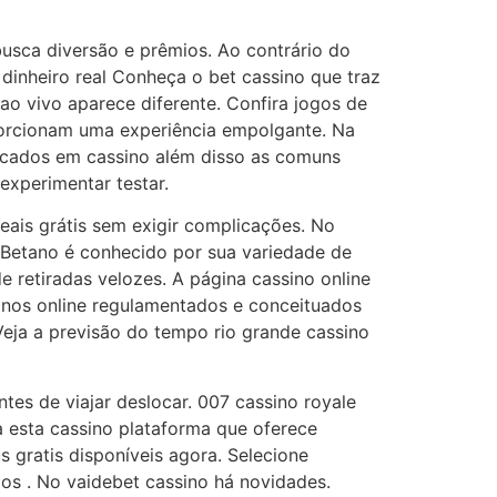
usca diversão e prêmios. Ao contrário do
 dinheiro real Conheça o bet cassino que traz
ao vivo aparece diferente. Confira jogos de
porcionam uma experiência empolgante. Na
ticados em cassino além disso as comuns
experimentar testar.
eais grátis sem exigir complicações. No
 Betano é conhecido por sua variedade de
 retiradas velozes. A página cassino online
sinos online regulamentados e conceituados
 Veja a previsão do tempo rio grande cassino
tes de viajar deslocar. 007 cassino royale
 esta cassino plataforma que oferece
 gratis disponíveis agora. Selecione
os . No vaidebet cassino há novidades.