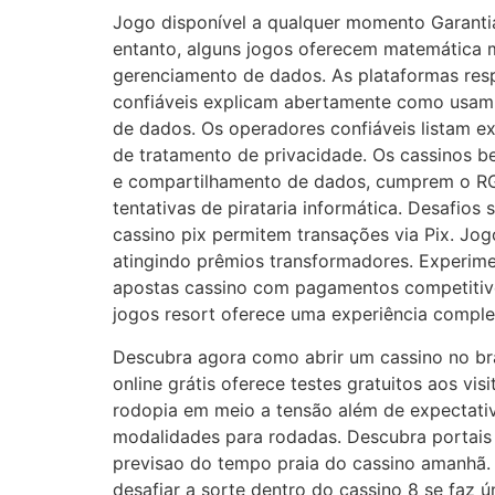
Jogo disponível a qualquer momento Garantia
entanto, alguns jogos oferecem matemática 
gerenciamento de dados. As plataformas resp
confiáveis explicam abertamente como usam 
de dados. Os operadores confiáveis listam e
de tratamento de privacidade. Os cassinos
e compartilhamento de dados, cumprem o RG
tentativas de pirataria informática. Desafios
cassino pix permitem transações via Pix. J
atingindo prêmios transformadores. Experime
apostas cassino com pagamentos competitivos
jogos resort oferece uma experiência complet
Descubra agora como abrir um cassino no bra
online grátis oferece testes gratuitos aos vi
rodopia em meio a tensão além de expectativ
modalidades para rodadas. Descubra portais 
previsao do tempo praia do cassino amanhã. 
desafiar a sorte dentro do cassino 8 se faz 