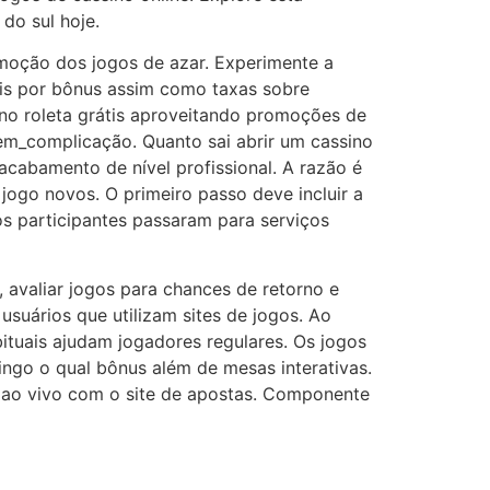
do sul hoje.
emoção dos jogos de azar. Experimente a
is por bônus assim como taxas sobre
no roleta grátis aproveitando promoções de
sem_complicação. Quanto sai abrir um cassino
acabamento de nível profissional. A razão é
 jogo novos. O primeiro passo deve incluir a
 os participantes passaram para serviços
, avaliar jogos para chances de retorno e
suários que utilizam sites de jogos. Ao
bituais ajudam jogadores regulares. Os jogos
ingo o qual bônus além de mesas interativas.
o ao vivo com o site de apostas. Componente