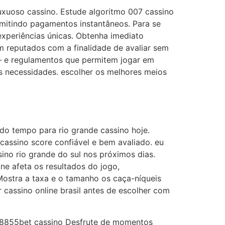
uxuoso cassino. Estude algoritmo 007 cassino
ermitindo pagamentos instantâneos. Para se
 experiências únicas. Obtenha imediato
 reputados com a finalidade de avaliar sem
 — e regulamentos que permitem jogar em
s necessidades. escolher os melhores meios
 do tempo para rio grande cassino hoje.
assino score confiável e bem avaliado. eu
ino rio grande do sul nos próximos dias.
ine afeta os resultados do jogo,
Mostra a taxa e o tamanho os caça-níqueis
cassino online brasil antes de escolher com
. 8855bet cassino Desfrute de momentos