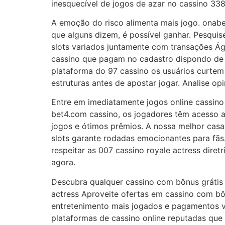
inesquecível de jogos de azar no cassino 33
A emoção do risco alimenta mais jogo. onabe
que alguns dizem, é possível ganhar. Pesquis
slots variados juntamente com transações Ág
cassino que pagam no cadastro dispondo de i
plataforma do 97 cassino os usuários curtem
estruturas antes de apostar jogar. Analise op
Entre em imediatamente jogos online cassino 
bet4.com cassino, os jogadores têm acesso 
jogos e ótimos prêmios. A nossa melhor casa
slots garante rodadas emocionantes para fãs
respeitar as 007 cassino royale actress diret
agora.
Descubra qualquer cassino com bônus grátis n
actress Aproveite ofertas em cassino com bô
entretenimento mais jogados e pagamentos ve
plataformas de cassino online reputadas que