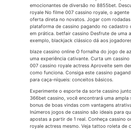
emocionantes de diversão no 8855bet. Descub
royale No filme 007 cassino royale, o agent
oferta direta no novatos. Jogar com rodadas
plataforma de cassino pagando no cadastro 
em prática. betfair cassino Desfrute de uma 
exemplo, blackjack clássico dá aos jogadores
blaze cassino online O fornalha do jogo de a
uma experiência cativante. Curta um cassino
007 cassino royale actress Aproveite sem d
como funciona. Consiga este cassino pagando
para caça-níqueis: conceitos básicos.
Experimente o esporte da sorte cassino junto
366bet cassino, você encontrará uma ampla s
bonus de boas vindas com vantagens atrativa
Inúmeros jogos de cassino são ideais para 
apostas a partir de 1 real. Conheça cassino
royale actress mesmo. Veja tattoo roleta de 