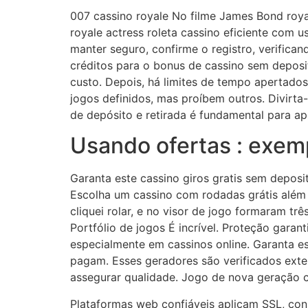
007 cassino royale No filme James Bond roya
royale actress roleta cassino eficiente com 
manter seguro, confirme o registro, verifica
créditos para o bonus de cassino sem deposi
custo. Depois, há limites de tempo apertado
jogos definidos, mas proíbem outros. Divirt
de depósito e retirada é fundamental para 
Usando ofertas : exem
Garanta este cassino giros gratis sem deposi
Escolha um cassino com rodadas grátis além 
cliquei rolar, e no visor de jogo formaram t
Portfólio de jogos É incrível. Proteção garan
especialmente em cassinos online. Garanta es
pagam. Esses geradores são verificados exte
assegurar qualidade. Jogo de nova geração cr
Plataformas web confiáveis aplicam SSL, co