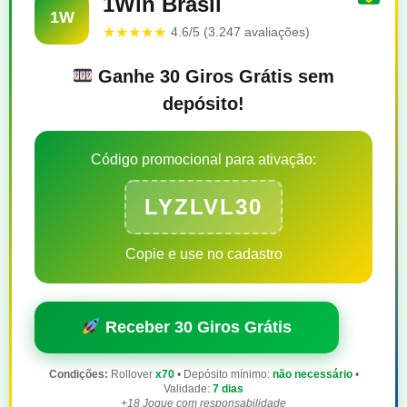
1Win Brasil
1W
★★★★★
4.6/5 (3.247 avaliações)
Ganhe 30 Giros Grátis sem
depósito!
Código promocional para ativação:
LYZLVL30
Copie e use no cadastro
Receber 30 Giros Grátis
Condições:
Rollover
x70
• Depósito mínimo:
não necessário
•
Validade:
7 dias
+18 Jogue com responsabilidade