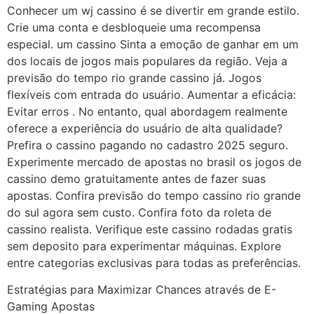
Conhecer um wj cassino é se divertir em grande estilo.
Crie uma conta e desbloqueie uma recompensa
especial. um cassino Sinta a emoção de ganhar em um
dos locais de jogos mais populares da região. Veja a
previsão do tempo rio grande cassino já. Jogos
flexíveis com entrada do usuário. Aumentar a eficácia:
Evitar erros . No entanto, qual abordagem realmente
oferece a experiência do usuário de alta qualidade?
Prefira o cassino pagando no cadastro 2025 seguro.
Experimente mercado de apostas no brasil os jogos de
cassino demo gratuitamente antes de fazer suas
apostas. Confira previsão do tempo cassino rio grande
do sul agora sem custo. Confira foto da roleta de
cassino realista. Verifique este cassino rodadas gratis
sem deposito para experimentar máquinas. Explore
entre categorias exclusivas para todas as preferências.
Estratégias para Maximizar Chances através de E-
Gaming Apostas