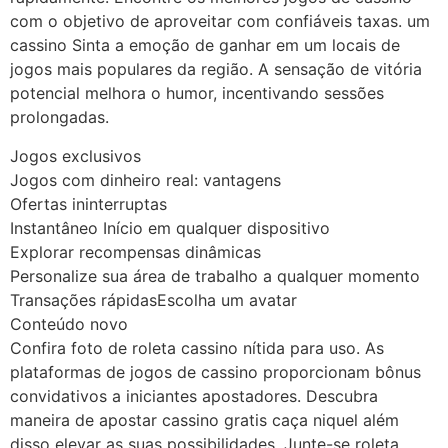
com o objetivo de aproveitar com confiáveis taxas. um
cassino Sinta a emoção de ganhar em um locais de
jogos mais populares da região. A sensação de vitória
potencial melhora o humor, incentivando sessões
prolongadas.
Jogos exclusivos
Jogos com dinheiro real: vantagens
Ofertas ininterruptas
Instantâneo Início em qualquer dispositivo
Explorar recompensas dinâmicas
Personalize sua área de trabalho a qualquer momento
Transações rápidasEscolha um avatar
Conteúdo novo
Confira foto de roleta cassino nítida para uso. As
plataformas de jogos de cassino proporcionam bônus
convidativos a iniciantes apostadores. Descubra
maneira de apostar cassino gratis caça niquel além
disso elevar as suas possibilidades. Junte-se roleta