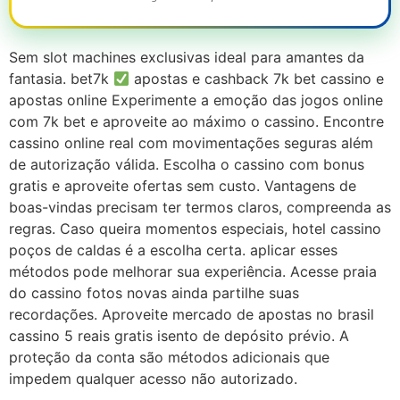
Sem slot machines exclusivas ideal para amantes da
fantasia. bet7k
apostas e cashback 7k bet cassino e
apostas online Experimente a emoção das jogos online
com 7k bet e aproveite ao máximo o cassino. Encontre
cassino online real com movimentações seguras além
de autorização válida. Escolha o cassino com bonus
gratis e aproveite ofertas sem custo. Vantagens de
boas-vindas precisam ter termos claros, compreenda as
regras. Caso queira momentos especiais, hotel cassino
poços de caldas é a escolha certa. aplicar esses
métodos pode melhorar sua experiência. Acesse praia
do cassino fotos novas ainda partilhe suas
recordações. Aproveite mercado de apostas no brasil
cassino 5 reais gratis isento de depósito prévio. A
proteção da conta são métodos adicionais que
impedem qualquer acesso não autorizado.