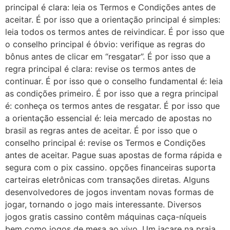
principal é clara: leia os Termos e Condições antes de
aceitar. É por isso que a orientação principal é simples:
leia todos os termos antes de reivindicar. É por isso que
o conselho principal é óbvio: verifique as regras do
bônus antes de clicar em “resgatar”. É por isso que a
regra principal é clara: revise os termos antes de
continuar. É por isso que o conselho fundamental é: leia
as condições primeiro. É por isso que a regra principal
é: conheça os termos antes de resgatar. É por isso que
a orientação essencial é: leia mercado de apostas no
brasil as regras antes de aceitar. É por isso que o
conselho principal é: revise os Termos e Condições
antes de aceitar. Pague suas apostas de forma rápida e
segura com o pix cassino. opções financeiras suporta
carteiras eletrônicas com transações diretas. Alguns
desenvolvedores de jogos inventam novas formas de
jogar, tornando o jogo mais interessante. Diversos
jogos gratis cassino contêm máquinas caça-níqueis
bem como jogos de mesa ao vivo. Um jacare na praia