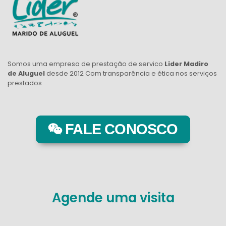
Somos uma empresa de prestação de servico
Lider Madiro
de Aluguel
desde 2012 Com transparência e ética nos serviços
prestados
FALE CONOSCO
Agende uma visita