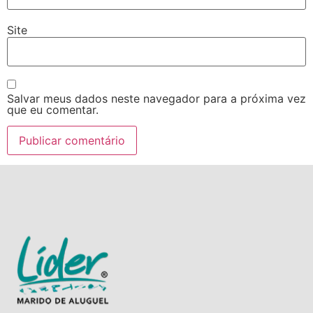
Site
Salvar meus dados neste navegador para a próxima vez
que eu comentar.