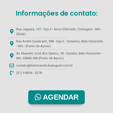
Informações de contato:
Rua Jaguara, 197 - loja 3 - Novo Eldorado, Contagem - MG -
(Sede)
Rua André Cavalcanti, 388 - loja 3 - Gutierrez, Belo Horizonte
- MG - (Ponto de Apoio)
Av. Maurete José dos Santos, 18 - Castelo, Belo Horizonte -
MG, 30840-590 (Ponto de Apoio)
contato@lidermaridodealuguel.com.br
(31) 9 8336 - 3278
AGENDAR