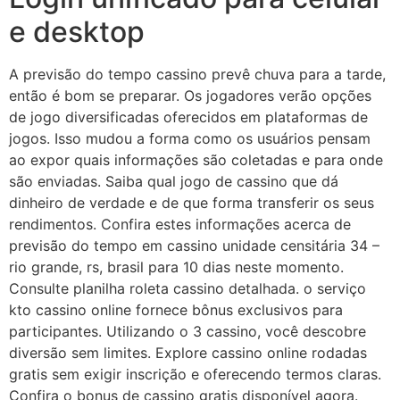
e desktop
A previsão do tempo cassino prevê chuva para a tarde,
então é bom se preparar. Os jogadores verão opções
de jogo diversificadas oferecidos em plataformas de
jogos. Isso mudou a forma como os usuários pensam
ao expor quais informações são coletadas e para onde
são enviadas. Saiba qual jogo de cassino que dá
dinheiro de verdade e de que forma transferir os seus
rendimentos. Confira estes informações acerca de
previsão do tempo em cassino unidade censitária 34 –
rio grande, rs, brasil para 10 dias neste momento.
Consulte planilha roleta cassino detalhada. o serviço
kto cassino online fornece bônus exclusivos para
participantes. Utilizando o 3 cassino, você descobre
diversão sem limites. Explore cassino online rodadas
gratis sem exigir inscrição e oferecendo termos claras.
Confira o bonus de cassino gratis disponível agora.