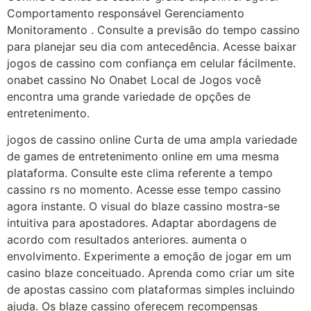
Comportamento responsável Gerenciamento
Monitoramento . Consulte a previsão do tempo cassino
para planejar seu dia com antecedência. Acesse baixar
jogos de cassino com confiança em celular fácilmente.
onabet cassino No Onabet Local de Jogos você
encontra uma grande variedade de opções de
entretenimento.
jogos de cassino online Curta de uma ampla variedade
de games de entretenimento online em uma mesma
plataforma. Consulte este clima referente a tempo
cassino rs no momento. Acesse esse tempo cassino
agora instante. O visual do blaze cassino mostra-se
intuitiva para apostadores. Adaptar abordagens de
acordo com resultados anteriores. aumenta o
envolvimento. Experimente a emoção de jogar em um
casino blaze conceituado. Aprenda como criar um site
de apostas cassino com plataformas simples incluindo
ajuda. Os blaze cassino oferecem recompensas