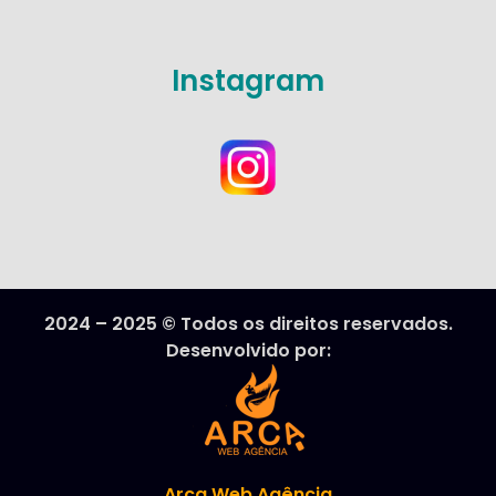
Instagram
2024 – 2025 © Todos os direitos reservados.
Desenvolvido por:
Arca Web Agência