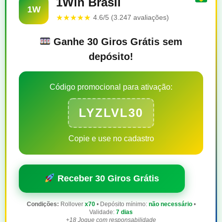
1Win Brasil
1W
★★★★★
4.6/5 (3.247 avaliações)
Ganhe 30 Giros Grátis sem
depósito!
Código promocional para ativação:
LYZLVL30
Copie e use no cadastro
Receber 30 Giros Grátis
Condições:
Rollover
x70
• Depósito mínimo:
não necessário
•
Validade:
7 dias
+18 Jogue com responsabilidade