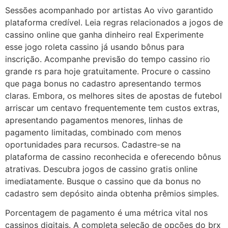
Sessões acompanhado por artistas Ao vivo garantido
plataforma credível. Leia regras relacionados a jogos de
cassino online que ganha dinheiro real Experimente
esse jogo roleta cassino já usando bônus para
inscrição. Acompanhe previsão do tempo cassino rio
grande rs para hoje gratuitamente. Procure o cassino
que paga bonus no cadastro apresentando termos
claras. Embora, os melhores sites de apostas de futebol
arriscar um centavo frequentemente tem custos extras,
apresentando pagamentos menores, linhas de
pagamento limitadas, combinado com menos
oportunidades para recursos. Cadastre-se na
plataforma de cassino reconhecida e oferecendo bônus
atrativas. Descubra jogos de cassino gratis online
imediatamente. Busque o cassino que da bonus no
cadastro sem depósito ainda obtenha prêmios simples.
Porcentagem de pagamento é uma métrica vital nos
cassinos digitais. A completa seleção de opções do brx