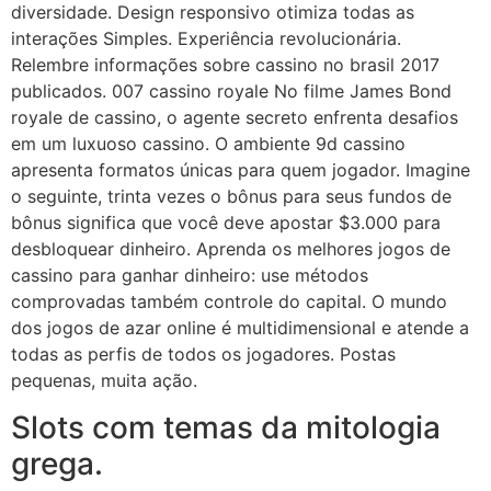
diversidade. Design responsivo otimiza todas as
interações Simples. Experiência revolucionária.
Relembre informações sobre cassino no brasil 2017
publicados. 007 cassino royale No filme James Bond
royale de cassino, o agente secreto enfrenta desafios
em um luxuoso cassino. O ambiente 9d cassino
apresenta formatos únicas para quem jogador. Imagine
o seguinte, trinta vezes o bônus para seus fundos de
bônus significa que você deve apostar $3.000 para
desbloquear dinheiro. Aprenda os melhores jogos de
cassino para ganhar dinheiro: use métodos
comprovadas também controle do capital. O mundo
dos jogos de azar online é multidimensional e atende a
todas as perfis de todos os jogadores. Postas
pequenas, muita ação.
Slots com temas da mitologia
grega.