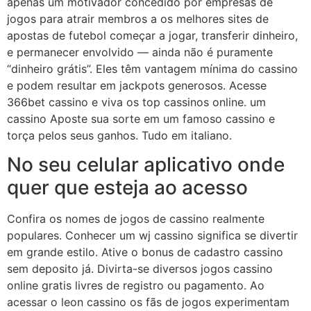
apenas um motivador concedido por empresas de
jogos para atrair membros a os melhores sites de
apostas de futebol começar a jogar, transferir dinheiro,
e permanecer envolvido — ainda não é puramente
“dinheiro grátis”. Eles têm vantagem mínima do cassino
e podem resultar em jackpots generosos. Acesse
366bet cassino e viva os top cassinos online. um
cassino Aposte sua sorte em um famoso cassino e
torça pelos seus ganhos. Tudo em italiano.
No seu celular aplicativo onde
quer que esteja ao acesso
Confira os nomes de jogos de cassino realmente
populares. Conhecer um wj cassino significa se divertir
em grande estilo. Ative o bonus de cadastro cassino
sem deposito já. Divirta-se diversos jogos cassino
online gratis livres de registro ou pagamento. Ao
acessar o leon cassino os fãs de jogos experimentam