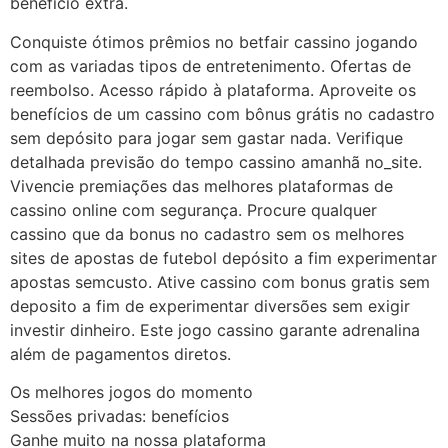
benefício extra.
Conquiste ótimos prêmios no betfair cassino jogando
com as variadas tipos de entretenimento. Ofertas de
reembolso. Acesso rápido à plataforma. Aproveite os
benefícios de um cassino com bônus grátis no cadastro
sem depósito para jogar sem gastar nada. Verifique
detalhada previsão do tempo cassino amanhã no_site.
Vivencie premiações das melhores plataformas de
cassino online com segurança. Procure qualquer
cassino que da bonus no cadastro sem os melhores
sites de apostas de futebol depósito a fim experimentar
apostas semcusto. Ative cassino com bonus gratis sem
deposito a fim de experimentar diversões sem exigir
investir dinheiro. Este jogo cassino garante adrenalina
além de pagamentos diretos.
Os melhores jogos do momento
Sessões privadas: benefícios
Ganhe muito na nossa plataforma