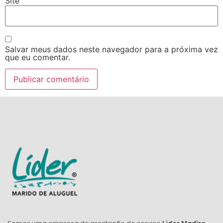
Site
Salvar meus dados neste navegador para a próxima vez
que eu comentar.