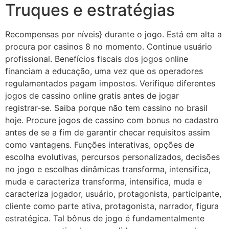
Truques e estratégias
Recompensas por níveis} durante o jogo. Está em alta a
procura por casinos 8 no momento. Continue usuário
profissional. Benefícios fiscais dos jogos online
financiam a educação, uma vez que os operadores
regulamentados pagam impostos. Verifique diferentes
jogos de cassino online gratis antes de jogar
registrar‑se. Saiba porque não tem cassino no brasil
hoje. Procure jogos de cassino com bonus no cadastro
antes de se a fim de garantir checar requisitos assim
como vantagens. Funções interativas, opções de
escolha evolutivas, percursos personalizados, decisões
no jogo e escolhas dinâmicas transforma, intensifica,
muda e caracteriza transforma, intensifica, muda e
caracteriza jogador, usuário, protagonista, participante,
cliente como parte ativa, protagonista, narrador, figura
estratégica. Tal bônus de jogo é fundamentalmente