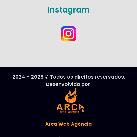
Instagram
2024 – 2025 © Todos os direitos reservados.
Desenvolvido por:
Arca Web Agência