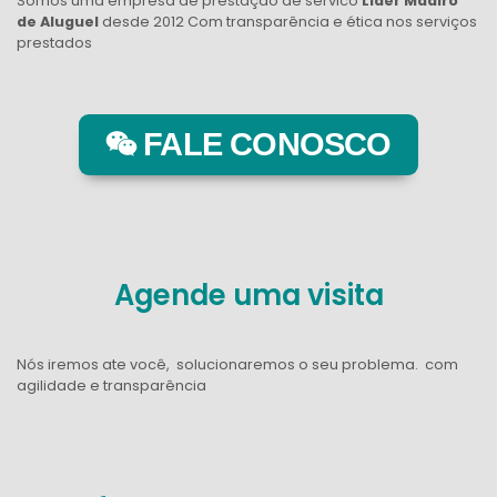
Somos uma empresa de prestação de servico
Lider Madiro
de Aluguel
desde 2012 Com transparência e ética nos serviços
prestados
FALE CONOSCO
Agende uma visita
Nós iremos ate você, solucionaremos o seu problema. com
agilidade e transparência