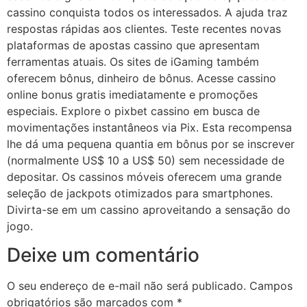
cassino conquista todos os interessados. A ajuda traz
respostas rápidas aos clientes. Teste recentes novas
plataformas de apostas cassino que apresentam
ferramentas atuais. Os sites de iGaming também
oferecem bônus, dinheiro de bônus. Acesse cassino
online bonus gratis imediatamente e promoções
especiais. Explore o pixbet cassino em busca de
movimentações instantâneos via Pix. Esta recompensa
lhe dá uma pequena quantia em bônus por se inscrever
(normalmente US$ 10 a US$ 50) sem necessidade de
depositar. Os cassinos móveis oferecem uma grande
seleção de jackpots otimizados para smartphones.
Divirta-se em um cassino aproveitando a sensação do
jogo.
Deixe um comentário
O seu endereço de e-mail não será publicado.
Campos
obrigatórios são marcados com
*