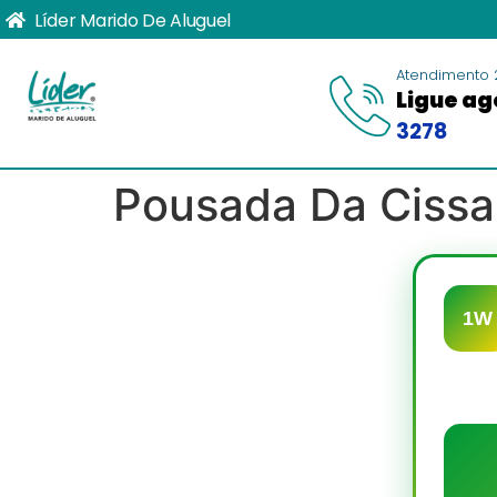
Líder Marido De Aluguel
Atendimento 
Ligue ag
3278
Pousada Da Cissa 
1W