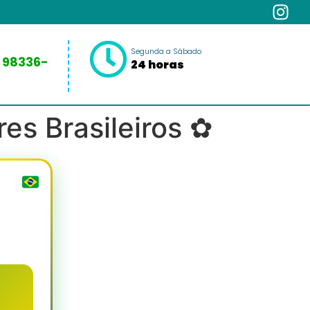
Segunda a Sábado
 98336-
24 horas
es Brasileiros ✿