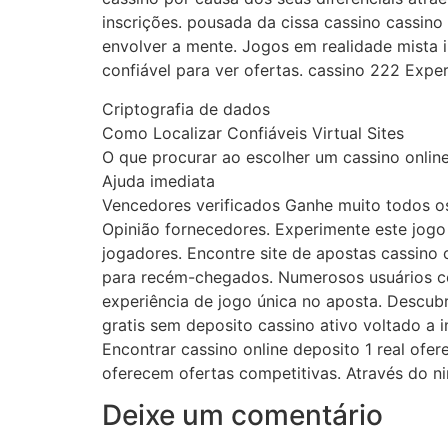
inscrições. pousada da cissa cassino cassino
envolver a mente. Jogos em realidade mista i
confiável para ver ofertas. cassino 222 Exper
Criptografia de dados
Como Localizar Confiáveis Virtual Sites
O que procurar ao escolher um cassino onlin
Ajuda imediata
Vencedores verificados Ganhe muito todos o
Opinião fornecedores. Experimente este jogo
jogadores. Encontre site de apostas cassino
para recém-chegados. Numerosos usuários con
experiência de jogo única no aposta. Descubr
gratis sem deposito cassino ativo voltado a i
Encontrar cassino online deposito 1 real ofe
oferecem ofertas competitivas. Através do ni
Deixe um comentário