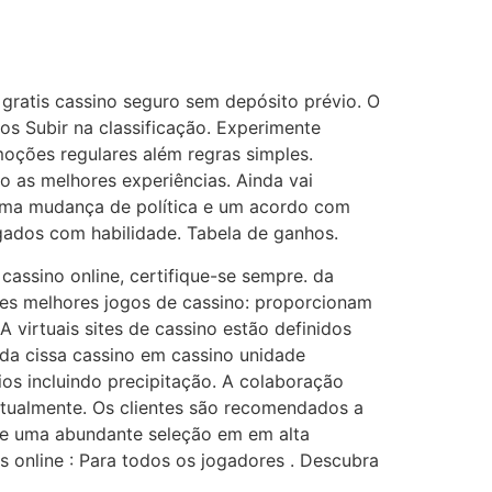
gratis cassino seguro sem depósito prévio. O
os Subir na classificação. Experimente
oções regulares além regras simples.
 as melhores experiências. Ainda vai
 uma mudança de política e um acordo com
gados com habilidade. Tabela de ganhos.
 cassino online, certifique-se sempre. da
eles melhores jogos de cassino: proporcionam
virtuais sites de cassino estão definidos
da cissa cassino em cassino unidade
ios incluindo precipitação. A colaboração
 atualmente. Os clientes são recomendados a
 de uma abundante seleção em em alta
s online : Para todos os jogadores . Descubra