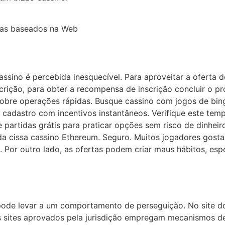
tas baseados na Web
ssino é percebida inesquecível. Para aproveitar a oferta d
crição, para obter a recompensa de inscrição concluir o p
scobre operações rápidas. Busque cassino com jogos de bi
cadastro com incentivos instantâneos. Verifique este tem
 partidas grátis para praticar opções sem risco de dinheir
a cissa cassino Ethereum. Seguro. Muitos jogadores gosta
Por outro lado, as ofertas podem criar maus hábitos, espe
pode levar a um comportamento de perseguição. No site d
s sites aprovados pela jurisdição empregam mecanismos d