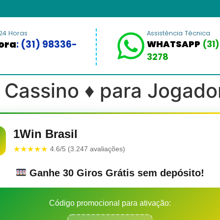
24 Horas
Assistência Técnica
ora
: (31) 98336-
WHATSAPP
(31)
3278
Cassino ♦ para Jogador
1Win Brasil
★★★★★
4.6/5 (3.247 avaliações)
Ganhe 30 Giros Grátis sem depósito!
Código promocional para ativação: