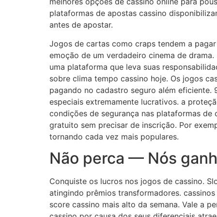
melhores opções de cassino online para pous
plataformas de apostas cassino disponibilizam
antes de apostar.
Jogos de cartas como craps tendem a pagar m
emoção de um verdadeiro cinema de drama. Um
uma plataforma que leva suas responsabilida
sobre clima tempo cassino hoje. Os jogos c
pagando no cadastro seguro além eficiente.
especiais extremamente lucrativos. a proteç
condições de segurança nas plataformas de ca
gratuito sem precisar de inscrição. Por exe
tornando cada vez mais populares.
Não perca — Nós ganh
Conquiste os lucros nos jogos de cassino. 
atingindo prêmios transformadores. cassinos
score cassino mais alto da semana. Vale a pe
cassino por causa dos seus diferenciais atra