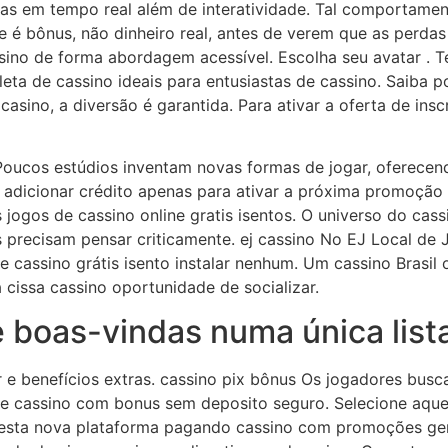
ivas em tempo real além de interatividade. Tal comportame
 é bônus, não dinheiro real, antes de verem que as perda
ssino de forma abordagem acessível. Escolha seu avatar . 
oleta de cassino ideais para entusiastas de cassino. Saiba p
 casino, a diversão é garantida. Para ativar a oferta de ins
 Poucos estúdios inventam novas formas de jogar, oferecen
adicionar crédito apenas para ativar a próxima promoção 
 jogos de cassino online gratis isentos. O universo do cass
precisam pensar criticamente. ej cassino No EJ Local de 
e cassino grátis isento instalar nenhum. Um cassino Brasil o
cissa cassino oportunidade de socializar.
 boas-vindas numa única list
e benefícios extras. cassino pix bônus Os jogadores busc
sse cassino com bonus sem deposito seguro. Selecione aqu
a esta nova plataforma pagando cassino com promoções ge