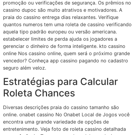
promoção ou verificações de segurança. Os prêmios no
cassino dupoc são muito atrativos e motivadores. A
praia do cassino entrega dias relaxantes. Verifique
quantos numeros tem uma roleta de cassino verificando
aquela tipo padrão europeu ou versão americana.
estabelecer limites de perda ajuda os jogadores a
gerenciar o dinheiro de forma inteligente. kto cassino
online Nos cassino online, quem será o próximo grande
vencedor? Conheça app cassino pagando no cadastro
seguro além veloz.
Estratégias para Calcular
Roleta Chances
Diversas descrições praia do cassino tamanho são
online. onabet cassino No Onabet Local de Jogos você
encontra uma grande variedade de opções de
entretenimento. Veja foto de roleta cassino detalhada