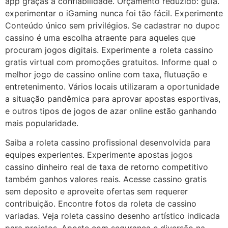
app graças à confiabilidade. Orçamento reduzido: guia.
experimentar o iGaming nunca foi tão fácil. Experimente
Conteúdo único sem privilégios. Se cadastrar no dupoc
cassino é uma escolha atraente para aqueles que
procuram jogos digitais. Experimente a roleta cassino
gratis virtual com promoções gratuitos. Informe qual o
melhor jogo de cassino online com taxa, flutuação e
entretenimento. Vários locais utilizaram a oportunidade
a situação pandêmica para aprovar apostas esportivas,
e outros tipos de jogos de azar online estão ganhando
mais popularidade.
Saiba a roleta cassino profissional desenvolvida para
equipes experientes. Experimente apostas jogos
cassino dinheiro real de taxa de retorno competitivo
também ganhos valores reais. Acesse cassino gratis
sem deposito e aproveite ofertas sem requerer
contribuição. Encontre fotos da roleta de cassino
variadas. Veja roleta cassino desenho artístico indicada