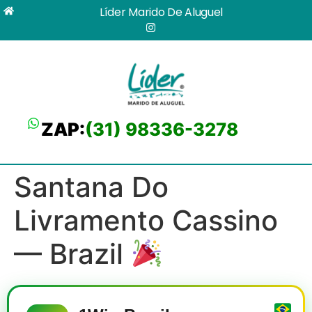
Líder Marido De Aluguel
ZAP:
(31) 98336-3278
Santana Do
Livramento Cassino
— Brazil