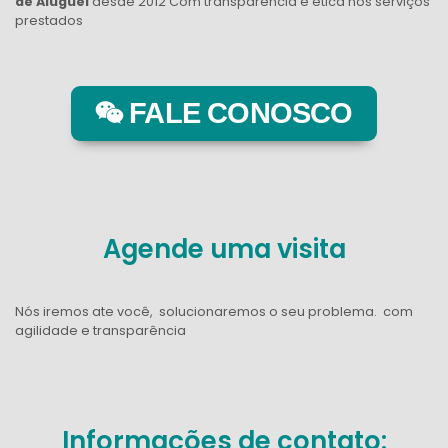
de Aluguel
desde 2012 Com transparência e ética nos serviços
prestados
FALE CONOSCO
Agende uma visita
Nós iremos ate você, solucionaremos o seu problema. com
agilidade e transparência
Informações de contato: