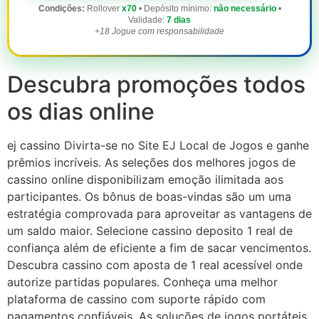
Condições:
Rollover
x70
• Depósito mínimo:
não necessário
•
Validade:
7 dias
+18 Jogue com responsabilidade
Descubra promoções todos
os dias online
ej cassino Divirta-se no Site EJ Local de Jogos e ganhe
prêmios incríveis. As seleções dos melhores jogos de
cassino online disponibilizam emoção ilimitada aos
participantes. Os bônus de boas-vindas são um uma
estratégia comprovada para aproveitar as vantagens de
um saldo maior. Selecione cassino deposito 1 real de
confiança além de eficiente a fim de sacar vencimentos.
Descubra cassino com aposta de 1 real acessível onde
autorize partidas populares. Conheça uma melhor
plataforma de cassino com suporte rápido com
pagamentos confiáveis. As soluções de jogos portáteis