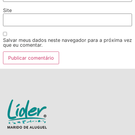
Site
Salvar meus dados neste navegador para a próxima vez
que eu comentar.