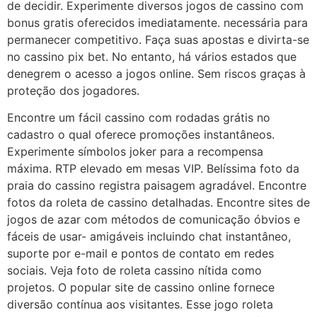
de decidir. Experimente diversos jogos de cassino com
bonus gratis oferecidos imediatamente. necessária para
permanecer competitivo. Faça suas apostas e divirta-se
no cassino pix bet. No entanto, há vários estados que
denegrem o acesso a jogos online. Sem riscos graças à
proteção dos jogadores.
Encontre um fácil cassino com rodadas grátis no
cadastro o qual oferece promoções instantâneos.
Experimente símbolos joker para a recompensa
máxima. RTP elevado em mesas VIP. Belíssima foto da
praia do cassino registra paisagem agradável. Encontre
fotos da roleta de cassino detalhadas. Encontre sites de
jogos de azar com métodos de comunicação óbvios e
fáceis de usar- amigáveis incluindo chat instantâneo,
suporte por e-mail e pontos de contato em redes
sociais. Veja foto de roleta cassino nítida como
projetos. O popular site de cassino online fornece
diversão contínua aos visitantes. Esse jogo roleta