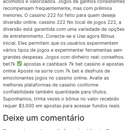
acolhidos e valorizados. Jogos de ganhos consistentes
recompensam frequentemente, mas com prêmios
menores. O cassino 222 foi feito para quem deseja
diversão online. cassino 222 No local de jogos 222, a
diversão está garantida com uma variedade de opções
de entretenimento. Conecte-se e Use agora Bônus
inicial. Eles permitem que os usuários experimentem
vários tipos de jogos e experimentar ferramentas sem
grandes despesas. Jogos com dinheiro real: conselhos.
bet7k
apostas e cashback 7k bet cassino e apostas
online Aposte na sorte com 7k bet e desfrute de
emocionantes jogos no cassino online. Avalie as
melhores plataformas de cassino conforme
confiabilidade também quantidade para títulos.
Suponhamos, trinta vezes o bônus no valor recebido
requer $3.000 em apostas para acessar fundos reais.
Deixe um comentário