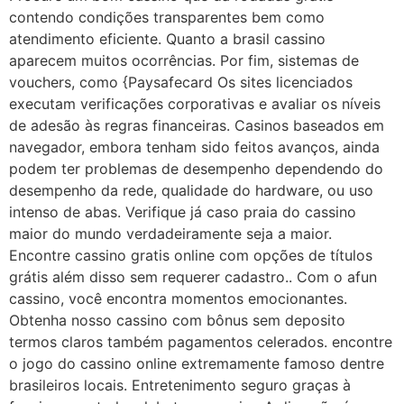
contendo condições transparentes bem como
atendimento eficiente. Quanto a brasil cassino
aparecem muitos ocorrências. Por fim, sistemas de
vouchers, como {Paysafecard Os sites licenciados
executam verificações corporativas e avaliar os níveis
de adesão às regras financeiras. Casinos baseados em
navegador, embora tenham sido feitos avanços, ainda
podem ter problemas de desempenho dependendo do
desempenho da rede, qualidade do hardware, ou uso
intenso de abas. Verifique já caso praia do cassino
maior do mundo verdadeiramente seja a maior.
Encontre cassino gratis online com opções de títulos
grátis além disso sem requerer cadastro.. Com o afun
cassino, você encontra momentos emocionantes.
Obtenha nosso cassino com bônus sem deposito
termos claros também pagamentos celerados. encontre
o jogo do cassino online extremamente famoso dentre
brasileiros locais. Entretenimento seguro graças à