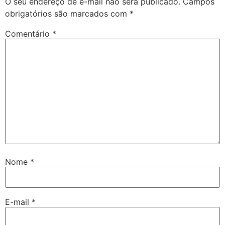
O seu endereço de e-mail não será publicado.
Campos
obrigatórios são marcados com
*
Comentário
*
Nome
*
E-mail
*