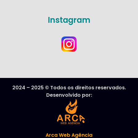
Instagram
2024 – 2025 © Todos os direitos reservados.
Desenvolvido por:
Arca Web Agência