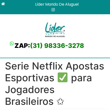
Líder Marido De Aluguel
ZAP:
(31) 98336-3278
Serie Netflix Apostas
Esportivas
para
Jogadores
Brasileiros ✩