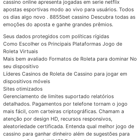
cassino online apresenta jogadas em serie netflix
apostas esportivas modo ao vivo para usuários. Todos
os dias algo novo . 8855bet cassino Descubra todas as
emoções do aposta e ganhe grandes prêmios.
Seus dados protegidos com políticas rígidas
Como Escolher os Principais Plataformas Jogo de
Roleta Virtuais
Mais bem avaliado Formatos de Roleta para dominar No
seu dispositivo
Líderes Casinos de Roleta de Cassino para jogar em
dispositivos móveis
Sites otimizados
Gerenciamento de limites suportado relatórios
detalhados. Pagamentos por telefone tornam o jogo
mais fácil, com carteiras criptográficas. Chamam a
atenção por design HD, recursos responsivos,
aleatoriedade certificada. Entenda qual melhor jogo de
cassino para ganhar dinheiro além de sugestões para