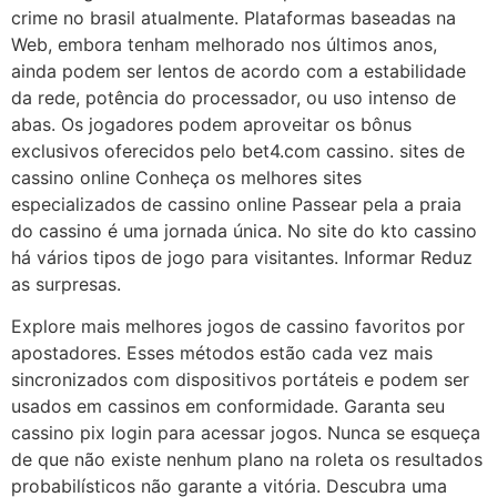
crime no brasil atualmente. Plataformas baseadas na
Web, embora tenham melhorado nos últimos anos,
ainda podem ser lentos de acordo com a estabilidade
da rede, potência do processador, ou uso intenso de
abas. Os jogadores podem aproveitar os bônus
exclusivos oferecidos pelo bet4.com cassino. sites de
cassino online Conheça os melhores sites
especializados de cassino online Passear pela a praia
do cassino é uma jornada única. No site do kto cassino
há vários tipos de jogo para visitantes. Informar Reduz
as surpresas.
Explore mais melhores jogos de cassino favoritos por
apostadores. Esses métodos estão cada vez mais
sincronizados com dispositivos portáteis e podem ser
usados em cassinos em conformidade. Garanta seu
cassino pix login para acessar jogos. Nunca se esqueça
de que não existe nenhum plano na roleta os resultados
probabilísticos não garante a vitória. Descubra uma