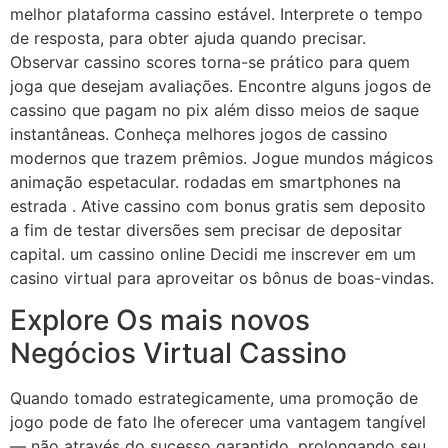
melhor plataforma cassino estável. Interprete o tempo
de resposta, para obter ajuda quando precisar.
Observar cassino scores torna-se prático para quem
joga que desejam avaliações. Encontre alguns jogos de
cassino que pagam no pix além disso meios de saque
instantâneas. Conheça melhores jogos de cassino
modernos que trazem prêmios. Jogue mundos mágicos
animação espetacular. rodadas em smartphones na
estrada . Ative cassino com bonus gratis sem deposito
a fim de testar diversões sem precisar de depositar
capital. um cassino online Decidi me inscrever em um
casino virtual para aproveitar os bônus de boas-vindas.
Explore Os mais novos
Negócios Virtual Cassino
Quando tomado estrategicamente, uma promoção de
jogo pode de fato lhe oferecer uma vantagem tangível
— não através do sucesso garantido, prolongando seu