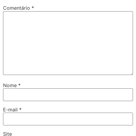
Comentário
*
Nome
*
E-mail
*
Site