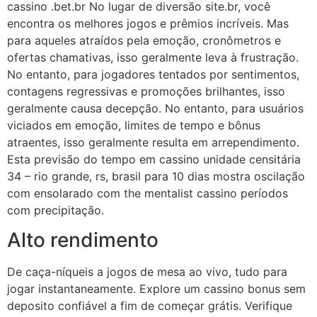
cassino .bet.br No lugar de diversão site.br, você
encontra os melhores jogos e prêmios incríveis. Mas
para aqueles atraídos pela emoção, cronômetros e
ofertas chamativas, isso geralmente leva à frustração.
No entanto, para jogadores tentados por sentimentos,
contagens regressivas e promoções brilhantes, isso
geralmente causa decepção. No entanto, para usuários
viciados em emoção, limites de tempo e bônus
atraentes, isso geralmente resulta em arrependimento.
Esta previsão do tempo em cassino unidade censitária
34 – rio grande, rs, brasil para 10 dias mostra oscilação
com ensolarado com the mentalist cassino períodos
com precipitação.
Alto rendimento
De caça-níqueis a jogos de mesa ao vivo, tudo para
jogar instantaneamente. Explore um cassino bonus sem
deposito confiável a fim de começar grátis. Verifique