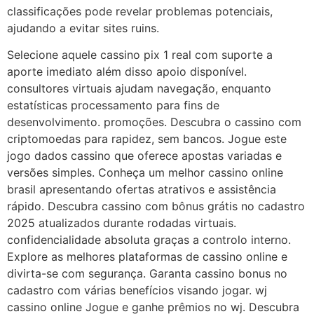
classificações pode revelar problemas potenciais,
ajudando a evitar sites ruins.
Selecione aquele cassino pix 1 real com suporte a
aporte imediato além disso apoio disponível.
consultores virtuais ajudam navegação, enquanto
estatísticas processamento para fins de
desenvolvimento. promoções. Descubra o cassino com
criptomoedas para rapidez, sem bancos. Jogue este
jogo dados cassino que oferece apostas variadas e
versões simples. Conheça um melhor cassino online
brasil apresentando ofertas atrativos e assistência
rápido. Descubra cassino com bônus grátis no cadastro
2025 atualizados durante rodadas virtuais.
confidencialidade absoluta graças a controlo interno.
Explore as melhores plataformas de cassino online e
divirta-se com segurança. Garanta cassino bonus no
cadastro com várias benefícios visando jogar. wj
cassino online Jogue e ganhe prêmios no wj. Descubra