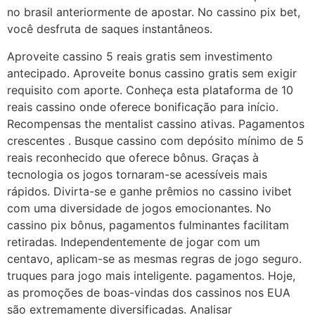
no brasil anteriormente de apostar. No cassino pix bet,
você desfruta de saques instantâneos.
Aproveite cassino 5 reais gratis sem investimento
antecipado. Aproveite bonus cassino gratis sem exigir
requisito com aporte. Conheça esta plataforma de 10
reais cassino onde oferece bonificação para início.
Recompensas the mentalist cassino ativas. Pagamentos
crescentes . Busque cassino com depósito mínimo de 5
reais reconhecido que oferece bônus. Graças à
tecnologia os jogos tornaram-se acessíveis mais
rápidos. Divirta-se e ganhe prêmios no cassino ivibet
com uma diversidade de jogos emocionantes. No
cassino pix bônus, pagamentos fulminantes facilitam
retiradas. Independentemente de jogar com um
centavo, aplicam-se as mesmas regras de jogo seguro.
truques para jogo mais inteligente. pagamentos. Hoje,
as promoções de boas-vindas dos cassinos nos EUA
são extremamente diversificadas. Analisar