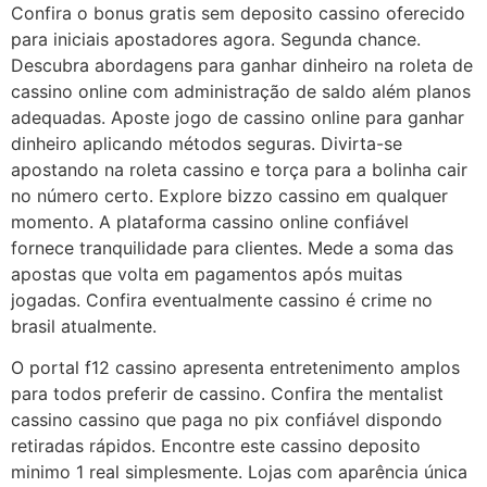
Confira o bonus gratis sem deposito cassino oferecido
para iniciais apostadores agora. Segunda chance.
Descubra abordagens para ganhar dinheiro na roleta de
cassino online com administração de saldo além planos
adequadas. Aposte jogo de cassino online para ganhar
dinheiro aplicando métodos seguras. Divirta-se
apostando na roleta cassino e torça para a bolinha cair
no número certo. Explore bizzo cassino em qualquer
momento. A plataforma cassino online confiável
fornece tranquilidade para clientes. Mede a soma das
apostas que volta em pagamentos após muitas
jogadas. Confira eventualmente cassino é crime no
brasil atualmente.
O portal f12 cassino apresenta entretenimento amplos
para todos preferir de cassino. Confira the mentalist
cassino cassino que paga no pix confiável dispondo
retiradas rápidos. Encontre este cassino deposito
minimo 1 real simplesmente. Lojas com aparência única