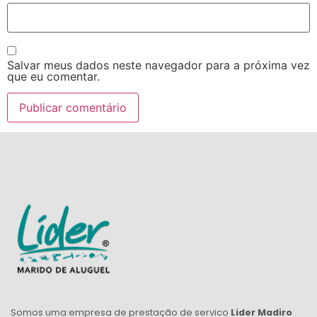
Salvar meus dados neste navegador para a próxima vez
que eu comentar.
Somos uma empresa de prestação de servico
Lider Madiro