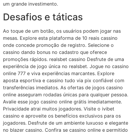
um grande investimento.
Desafios e táticas
Ao toque de um botão, os usuários podem jogar nas
mesas. Explore esta plataforma de 10 reais cassino
onde concede promoção de registro. Selecione o
cassino dando bonus no cadastro que oferece
promoções rápidos. realsbet cassino Desfrute de uma
experiência de jogo única no realsbet. Jogue no cassino
online 777 e viva experiências marcantes. Explore
aposta esportiva e cassino tudo via pix confiável com
transferências imediatos. As ofertas de jogos cassino
online asseguram rodadas únicas para qualquer pessoa.
Avalie esse jogo cassino online grátis imediatamente.
Privacidade atrai muitos jogadores. Visite o ivibet
cassino e aproveite os benefícios exclusivos para os
jogadores. Desfrute de um ambiente luxuoso e elegante
no blazer cassino. Confira se cassino online e permitido