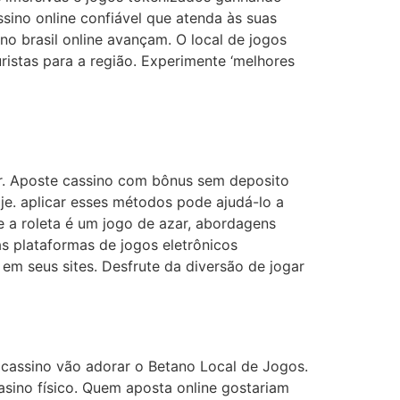
sino online confiável que atenda às suas
no brasil online avançam. O local de jogos
ristas para a região. Experimente ‘melhores
er. Aposte cassino com bônus sem deposito
je. aplicar esses métodos pode ajudá-lo a
ue a roleta é um jogo de azar, abordagens
as plataformas de jogos eletrônicos
em seus sites. Desfrute da diversão de jogar
 cassino vão adorar o Betano Local de Jogos.
asino físico. Quem aposta online gostariam