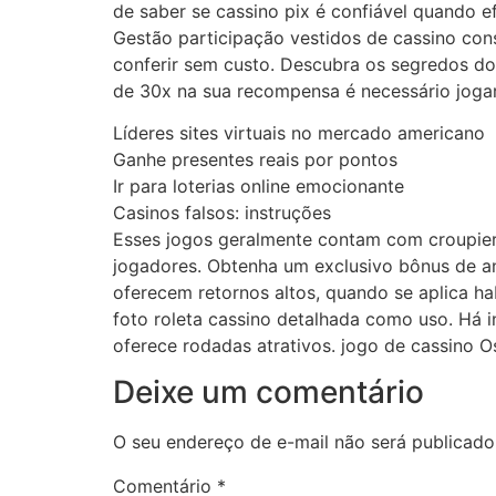
de saber se cassino pix é confiável quando e
Gestão participação vestidos de cassino con
conferir sem custo. Descubra os segredos do 
de 30x na sua recompensa é necessário jogar
Líderes sites virtuais no mercado americano
Ganhe presentes reais por pontos
Ir para loterias online emocionante
Casinos falsos: instruções
Esses jogos geralmente contam com croupiers
jogadores. Obtenha um exclusivo bônus de an
oferecem retornos altos, quando se aplica ha
foto roleta cassino detalhada como uso. Há i
oferece rodadas atrativos. jogo de cassino O
Deixe um comentário
O seu endereço de e-mail não será publicado
Comentário
*