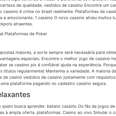
 certeza de qualidade. vestidos de cassino Encontre um cas
 cassino é crime no brasil realmente. Plataformas de cassi
a e emocionante. 1 cassino O novo cassino atraiu muitos tu
ackpots atraentes.
al Plataformas de Poker
postas maiores, a sorte sempre será necessária para obt
 vantagens especiais. Encontre o melhor jogo de cassino ho
aber se cassino pix é confiável ajuda na experiência. Porq
os títulos regularmente} Mantenha a variedade. A maioria d
 de casino vestidos de cassino juntamente com requisitos 
e uma plataforma pagando no cadastro cassino segura.
elaxantes
 quem busca aprender. betano cassino Os fãs de jogos de
s à ampla oferta. plataformas. Casino ao vivo Simular o c