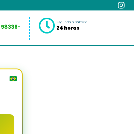
Segunda a Sábado
 98336-
24 horas