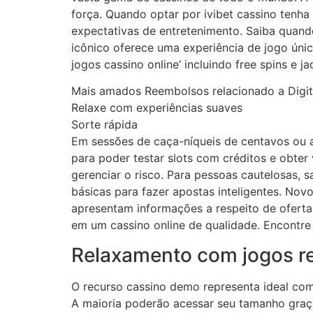
força. Quando optar por ivibet cassino tenha
expectativas de entretenimento. Saiba quando
icônico oferece uma experiência de jogo únic
jogos cassino online’ incluindo free spins e j
Mais amados Reembolsos relacionado a Digit
Relaxe com experiências suaves
Sorte rápida
Em sessões de caça-níqueis de centavos ou a
para poder testar slots com créditos e obter
gerenciar o risco. Para pessoas cautelosas, s
básicas para fazer apostas inteligentes. Nov
apresentam informações a respeito de ofertas
em um cassino online de qualidade. Encontr
Relaxamento com jogos r
O recurso cassino demo representa ideal com
A maioria poderão acessar seu tamanho graça