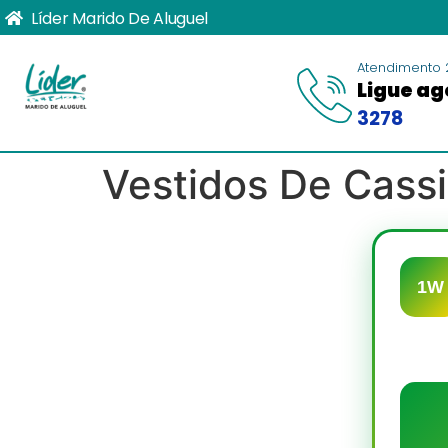
Líder Marido De Aluguel
Atendimento 
Ligue ag
3278
Vestidos De Cassi
1W