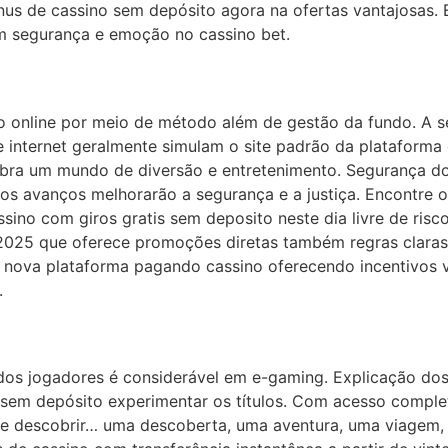
bônus de cassino sem depósito agora na ofertas vantajosas
m segurança e emoção no cassino bet.
ino online por meio de método além de gestão da fundo. A s
e internet geralmente simulam o site padrão da plataforma 
ubra um mundo de diversão e entretenimento. Segurança do
e, os avanços melhorarão a segurança e a justiça. Encontr
ino com giros gratis sem deposito neste dia livre de riscos
2025 que oferece promoções diretas também regras claras
 nova plataforma pagando cassino oferecendo incentivos v
.
s jogadores é considerável em e-gaming. Explicação dos 
sem depósito experimentar os títulos. Com acesso completo
descobrir… uma descoberta, uma aventura, uma viagem, u