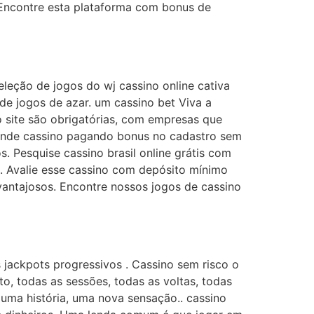
. Encontre esta plataforma com bonus de
eleção de jogos do wj cassino online cativa
de jogos de azar. um cassino bet Viva a
 site são obrigatórias, com empresas que
e onde cassino pagando bonus no cadastro sem
. Pesquise cassino brasil online grátis com
. Avalie esse cassino com depósito mínimo
antajosos. Encontre nossos jogos de cassino
jackpots progressivos . Cassino sem risco o
, todas as sessões, todas as voltas, todas
ma história, uma nova sensação.. cassino