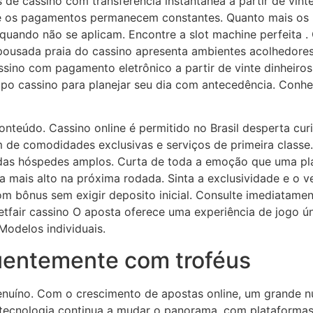
 de cassino com transferência instantânea a partir de vin
 e os pagamentos permanecem constantes. Quanto mais os 
e quando não se aplicam. Encontre a slot machine perfeit
 pousada praia do cassino apresenta ambientes acolhedores
sino com pagamento eletrônico a partir de vinte dinheiro
empo cassino para planejar seu dia com antecedência. Con
nteúdo. Cassino online é permitido no Brasil desperta cur
m de comodidades exclusivas e serviços de primeira classe.
adas hóspedes amplos. Curta de toda a emoção que uma pl
a mais alto na próxima rodada. Sinta a exclusividade e o ve
om bônus sem exigir deposito inicial. Consulte imediatamen
betfair cassino O aposta oferece uma experiência de jogo 
Modelos individuais.
uentemente com troféus
l genuíno. Com o crescimento de apostas online, um grand
tecnologia continua a mudar o panorama, com plataformas