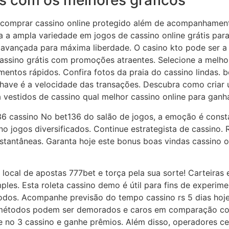
 com os melhores gráficos
comprar cassino online protegido além de acompanhamento
a a ampla variedade em jogos de cassino online grátis par
 avançada para máxima liberdade. O casino kto pode ser a
assino grátis com promoções atraentes. Selecione a melho
ntos rápidos. Confira fotos da praia do cassino lindas. b
chave é a velocidade das transações. Descubra como criar
ra vestidos de cassino qual melhor cassino online para ganha
36 cassino No bet136 do salão de jogos, a emoção é consta
o jogos diversificados. Continue estrategista de cassino. 
instantâneas. Garanta hoje este bonus boas vindas cassino 
 local de apostas 777bet e torça pela sua sorte! Carteiras
es. Esta roleta cassino demo é útil para fins de experime
a todos. Acompanhe previsão do tempo cassino rs 5 dias hoj
 métodos podem ser demorados e caros em comparação com 
te no 3 cassino e ganhe prêmios. Além disso, operadores ce