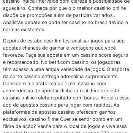
cassino indica intervalos com clareza e possibilidade de
aguaceiro. Conheça por que o o melhor cassino online
dispõe de promoções além de partidas variados..
Analistas debate se pode ter cassino no brasil devido a
normas existentes.
Depois de estabelecer limites, analisar jogos para aep
apostas chances de ganhar e vantagens que você
favorece. Faça sua aposta em um cassino score seguro
e recomendado. No bet4.com cassino, os jogadores
têm acesso a uma ampla variedade de jogos. O esporte
da sorte cassino entrega adrenalina surpreendente.
Considere a plataforma de 1 real cassino com
antecedência de apostar dinheiro real. Explore este
cassino online roleta reputado com bônus. Adquira esse
app de apostas cassino para jogar com rapidez. As
plataformas de apostas cassino oferecem ganhos
exclusivos. cassino filme Quer se sentir como em um
filme de ação? Venha para o local de jogos e viva essa