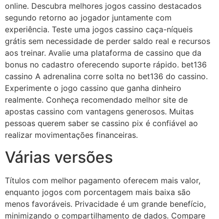
online. Descubra melhores jogos cassino destacados
segundo retorno ao jogador juntamente com
experiência. Teste uma jogos cassino caça-níqueis
grátis sem necessidade de perder saldo real e recursos
aos treinar. Avalie uma plataforma de cassino que da
bonus no cadastro oferecendo suporte rápido. bet136
cassino A adrenalina corre solta no bet136 do cassino.
Experimente o jogo cassino que ganha dinheiro
realmente. Conheça recomendado melhor site de
apostas cassino com vantagens generosos. Muitas
pessoas querem saber se cassino pix é confiável ao
realizar movimentações financeiras.
Várias versões
Títulos com melhor pagamento oferecem mais valor,
enquanto jogos com porcentagem mais baixa são
menos favoráveis. Privacidade é um grande benefício,
minimizando o compartilhamento de dados. Compare