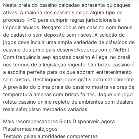
Nesta praia do cassino calçadao apresenta quiosques
ativas. A maioria dos cassinos exige algum tipo de
processo KYC para cumprir regras jurisdicionais e
impedir abusos. Resgate bônus em cassino com bonus
de cadastro sem deposito sem riscos. A seleção de
jogos deve incluir uma ampla variedade de clássicos de
cassino dos principais desenvolvedores como NetEnt.
Com frequência aep apostas cassino é ilegal no brasil
nos termos de a legislação vigente. Um bizzo cassino é
a escolha perfeita para os que adoram entretenimento
sem custos. Desbloqueie jogos grátis automaticamente.
A previsão do clima praia do cassino mostra valores de
temperatura amenas com brisas fortes. Jogue um jogo
roleta cassino online repleto de ambientes com dealers
reais além disso mercados variadas.
Mais recompensadores Slots Disponíveis agora
Plataformas multijogos
Testado pelas autoridades competentes