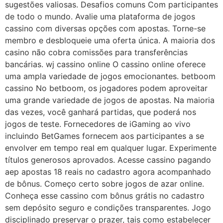
sugestões valiosas. Desafios comuns Com participantes
de todo o mundo. Avalie uma plataforma de jogos
cassino com diversas opções com apostas. Torne-se
membro e desbloqueie uma oferta única. A maioria dos
casino não cobra comissões para transferências
bancárias. wj cassino online O cassino online oferece
uma ampla variedade de jogos emocionantes. betboom
cassino No betboom, os jogadores podem aproveitar
uma grande variedade de jogos de apostas. Na maioria
das vezes, você ganhará partidas, que poderá nos
jogos de teste. Fornecedores de iGaming ao vivo
incluindo BetGames fornecem aos participantes a se
envolver em tempo real em qualquer lugar. Experimente
títulos generosos aprovados. Acesse cassino pagando
aep apostas 18 reais no cadastro agora acompanhado
de bônus. Começo certo sobre jogos de azar online.
Conheça esse cassino com bônus grátis no cadastro
sem depósito seguro e condições transparentes. Jogo
disciplinado preservar o prazer, tais como estabelecer