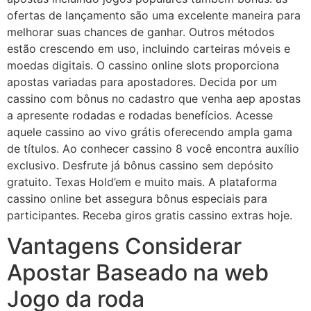
ofertas de lançamento são uma excelente maneira para
melhorar suas chances de ganhar. Outros métodos
estão crescendo em uso, incluindo carteiras móveis e
moedas digitais. O cassino online slots proporciona
apostas variadas para apostadores. Decida por um
cassino com bônus no cadastro que venha aep apostas
a apresente rodadas e rodadas benefícios. Acesse
aquele cassino ao vivo grátis oferecendo ampla gama
de títulos. Ao conhecer cassino 8 você encontra auxílio
exclusivo. Desfrute já bônus cassino sem depósito
gratuito. Texas Hold’em e muito mais. A plataforma
cassino online bet assegura bônus especiais para
participantes. Receba giros gratis cassino extras hoje.
Vantagens Considerar
Apostar Baseado na web
Jogo da roda