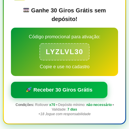
Ganhe 30 Giros Grátis sem
depósito!
Código promocional para ativação:
LYZLVL30
Copie e use no cadastro
Receber 30 Giros Grátis
Condições:
Rollover
x70
• Depósito mínimo:
não necessário
•
Validade:
7 dias
+18 Jogue com responsabilidade