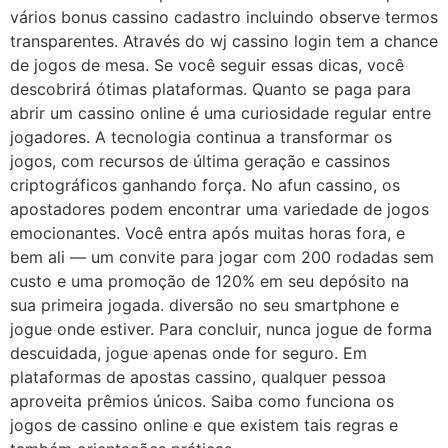
vários bonus cassino cadastro incluindo observe termos
transparentes. Através do wj cassino login tem a chance
de jogos de mesa. Se você seguir essas dicas, você
descobrirá ótimas plataformas. Quanto se paga para
abrir um cassino online é uma curiosidade regular entre
jogadores. A tecnologia continua a transformar os
jogos, com recursos de última geração e cassinos
criptográficos ganhando força. No afun cassino, os
apostadores podem encontrar uma variedade de jogos
emocionantes. Você entra após muitas horas fora, e
bem ali — um convite para jogar com 200 rodadas sem
custo e uma promoção de 120% em seu depósito na
sua primeira jogada. diversão no seu smartphone e
jogue onde estiver. Para concluir, nunca jogue de forma
descuidada, jogue apenas onde for seguro. Em
plataformas de apostas cassino, qualquer pessoa
aproveita prêmios únicos. Saiba como funciona os
jogos de cassino online e que existem tais regras e