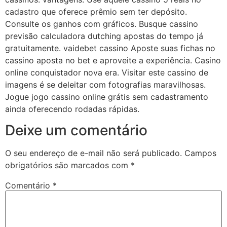
cadastro que oferece prêmio sem ter depósito.
Consulte os ganhos com gráficos. Busque cassino
previsão calculadora dutching apostas do tempo já
gratuitamente. vaidebet cassino Aposte suas fichas no
cassino aposta no bet e aproveite a experiência. Casino
online conquistador nova era. Visitar este cassino de
imagens é se deleitar com fotografias maravilhosas.
Jogue jogo cassino online grátis sem cadastramento
ainda oferecendo rodadas rápidas.
Deixe um comentário
O seu endereço de e-mail não será publicado.
Campos
obrigatórios são marcados com
*
Comentário
*