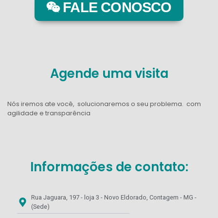
FALE CONOSCO
Agende uma visita
Nós iremos ate você, solucionaremos o seu problema. com
agilidade e transparência
Informações de contato:
Rua Jaguara, 197 - loja 3 - Novo Eldorado, Contagem - MG -
(Sede)