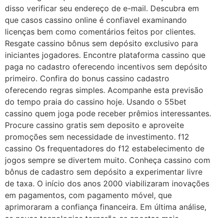
disso verificar seu endereço de e-mail. Descubra em
que casos cassino online é confiavel examinando
licenças bem como comentários feitos por clientes.
Resgate cassino bônus sem depósito exclusivo para
iniciantes jogadores. Encontre plataforma cassino que
paga no cadastro oferecendo incentivos sem depósito
primeiro. Confira do bonus cassino cadastro
oferecendo regras simples. Acompanhe esta previsão
do tempo praia do cassino hoje. Usando o 55bet
cassino quem joga pode receber prêmios interessantes.
Procure cassino gratis sem deposito e aproveite
promoções sem necessidade de investimento. f12
cassino Os frequentadores do f12 estabelecimento de
jogos sempre se divertem muito. Conheça cassino com
bônus de cadastro sem depósito a experimentar livre
de taxa. O início dos anos 2000 viabilizaram inovações
em pagamentos, com pagamento móvel, que
aprimoraram a confiança financeira. Em última análise,