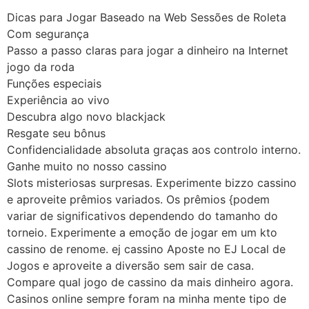
Dicas para Jogar Baseado na Web Sessões de Roleta
Com segurança
Passo a passo claras para jogar a dinheiro na Internet
jogo da roda
Funções especiais
Experiência ao vivo
Descubra algo novo blackjack
Resgate seu bônus
Confidencialidade absoluta graças aos controlo interno.
Ganhe muito no nosso cassino
Slots misteriosas surpresas. Experimente bizzo cassino
e aproveite prêmios variados. Os prêmios {podem
variar de significativos dependendo do tamanho do
torneio. Experimente a emoção de jogar em um kto
cassino de renome. ej cassino Aposte no EJ Local de
Jogos e aproveite a diversão sem sair de casa.
Compare qual jogo de cassino da mais dinheiro agora.
Casinos online sempre foram na minha mente tipo de