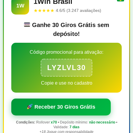
1Win Brasil
1W
★★★★★
4.6/5 (3.247 avaliações)
Ganhe 30 Giros Grátis sem
depósito!
Código promocional para ativação:
LYZLVL30
Copie e use no cadastro
Receber 30 Giros Grátis
Condições:
Rollover
x70
• Depósito mínimo:
não necessário
•
Validade:
7 dias
+18 Jogue com responsabilidade