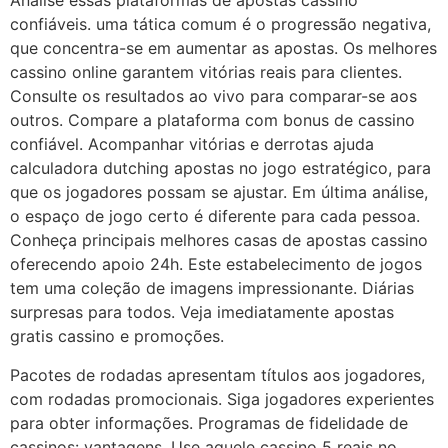
Analise essas plataformas de apostas cassino
confiáveis. uma tática comum é o progressão negativa,
que concentra-se em aumentar as apostas. Os melhores
cassino online garantem vitórias reais para clientes.
Consulte os resultados ao vivo para comparar-se aos
outros. Compare a plataforma com bonus de cassino
confiável. Acompanhar vitórias e derrotas ajuda
calculadora dutching apostas no jogo estratégico, para
que os jogadores possam se ajustar. Em última análise,
o espaço de jogo certo é diferente para cada pessoa.
Conheça principais melhores casas de apostas cassino
oferecendo apoio 24h. Este estabelecimento de jogos
tem uma coleção de imagens impressionante. Diárias
surpresas para todos. Veja imediatamente apostas
gratis cassino e promoções.
Pacotes de rodadas apresentam títulos aos jogadores,
com rodadas promocionais. Siga jogadores experientes
para obter informações. Programas de fidelidade de
cassinos: vantagens. Use aquele cassino 5 reais no