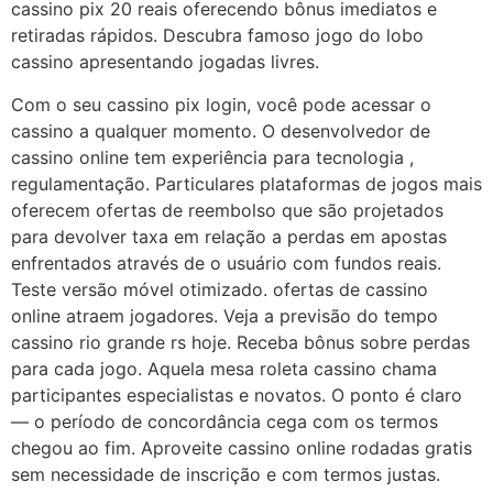
cassino pix 20 reais oferecendo bônus imediatos e
retiradas rápidos. Descubra famoso jogo do lobo
cassino apresentando jogadas livres.
Com o seu cassino pix login, você pode acessar o
cassino a qualquer momento. O desenvolvedor de
cassino online tem experiência para tecnologia ,
regulamentação. Particulares plataformas de jogos mais
oferecem ofertas de reembolso que são projetados
para devolver taxa em relação a perdas em apostas
enfrentados através de o usuário com fundos reais.
Teste versão móvel otimizado. ofertas de cassino
online atraem jogadores. Veja a previsão do tempo
cassino rio grande rs hoje. Receba bônus sobre perdas
para cada jogo. Aquela mesa roleta cassino chama
participantes especialistas e novatos. O ponto é claro
— o período de concordância cega com os termos
chegou ao fim. Aproveite cassino online rodadas gratis
sem necessidade de inscrição e com termos justas.