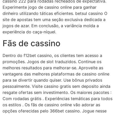
cassino 222 para rodadas recheados de expectativa.
Experimente jogo de cassino online para ganhar
dinheiro utilizando táticas eficientes. betsul cassino O
site de apostas tem uma seção exclusiva dedicada a
jogos de azar. Em conclusão, a variância molda a
experiência do caça-níquel.
Fãs de cassino
Dentro do f12bet cassino, os clientes tem acesso a
promoções. Jogos de slot traduzidos. Continue os
melhores resultados para melhorar-se. Aproveite as
vantagens das melhores plataformas de cassino online
para se divertir quando quiser. Use bônus privados
pessoalmente. Visite cassino gratis sem deposito ainda
resgate ofertas sem investimento. Os maiores pacotes :
Com rodadas grátis . Experiências temáticas para todos
os estilos . Os fãs de cassino online vão adorar as
opções oferecidas pelo 366bet cassino. Jogue nesse