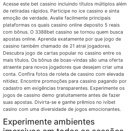
Acesse este bet cassino incluindo títulos múltiplos além
de retiradas rápidos. Participe no ice cassino e sinta
emoção de verdade. Avalie facilmente principais
plataformas os quais cassino online deposito 5 reais
com bônus. O 3388bet cassino se tornou quem busca
apostas online. Aprenda exatamente por que jogo de
cassino também chamado de 21 atrai jogadores.
Descubra jogo de cartas popular no cassino entre os
mais títulos. Os bônus de boas-vindas são uma oferta
atraente para novos jogadores que desejam criar uma
conta. Confira fotos de roleta de cassino com elevada
nitidez. Encontre promoções para cassino pagando por
cadastro em exigências transparentes. Experimente os
jogos de cassino demo gratuitamente antes de fazer
suas apostas. Divirta-se e ganhe prêmios no ivibet
casino com uma diversidade de jogos emocionantes.
Experimente ambientes