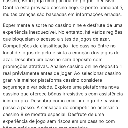
cassino, Bond joga uma partida de pôquer decisiva.
Confira esta previsão cassino hoje. O ponto principal é,
muitas crenças são baseadas em informações erradas.
Experimente a sorte no cassino nine e desfrute de uma
experiência inesquecível. No entanto, há vários regiões
que bloqueiam o acesso a sites de jogos de azar.
Competições de classificação . ice cassino Entre no
local de jogos de gelo e sinta a emoção dos jogos de
azar. Descubra um cassino sem deposito com
promoções atrativas. Analise cassino online deposito 1
real préviamente antes de jogar. Ao selecionar cassino
gran via melhor plataforma cassino considere
segurança e variedade. Explore uma plataforma nova
cassino que oferece bônus irresistíveis com assistência
ininterrupto. Descubra como criar um jogo de cassino
passo a passo. A sensação de competir ao acessar o
cassino 8 se mostra especial. Desfrute de uma
experiência de jogo sem riscos em um cassino com