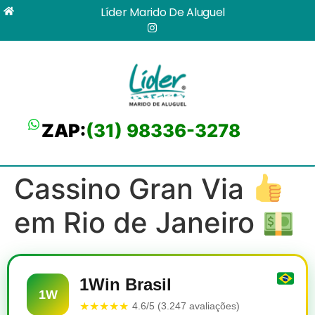
Líder Marido De Aluguel
ZAP:
(31) 98336-3278
Cassino Gran Via
em Rio de Janeiro
1Win Brasil
1W
★★★★★
4.6/5 (3.247 avaliações)