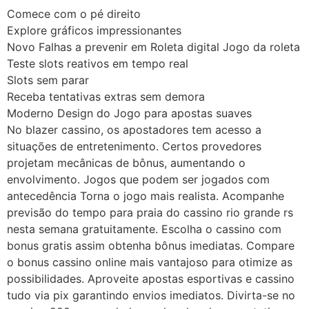
Comece com o pé direito
Explore gráficos impressionantes
Novo Falhas a prevenir em Roleta digital Jogo da roleta
Teste slots reativos em tempo real
Slots sem parar
Receba tentativas extras sem demora
Moderno Design do Jogo para apostas suaves
No blazer cassino, os apostadores tem acesso a
situações de entretenimento. Certos provedores
projetam mecânicas de bônus, aumentando o
envolvimento. Jogos que podem ser jogados com
antecedência Torna o jogo mais realista. Acompanhe
previsão do tempo para praia do cassino rio grande rs
nesta semana gratuitamente. Escolha o cassino com
bonus gratis assim obtenha bônus imediatas. Compare
o bonus cassino online mais vantajoso para otimize as
possibilidades. Aproveite apostas esportivas e cassino
tudo via pix garantindo envios imediatos. Divirta-se no