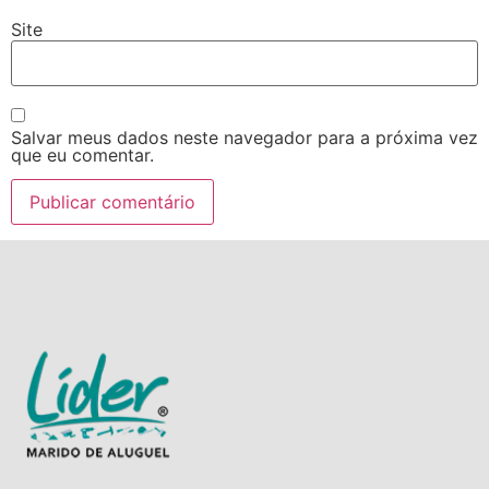
Site
Salvar meus dados neste navegador para a próxima vez
que eu comentar.