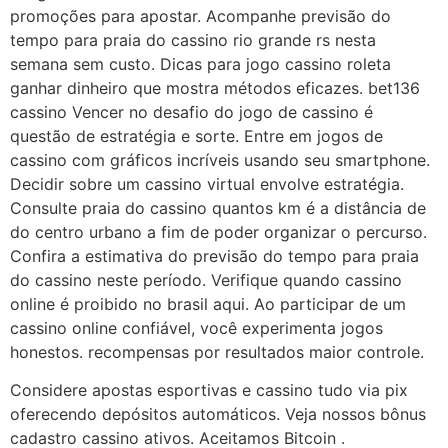
promoções para apostar. Acompanhe previsão do
tempo para praia do cassino rio grande rs nesta
semana sem custo. Dicas para jogo cassino roleta
ganhar dinheiro que mostra métodos eficazes. bet136
cassino Vencer no desafio do jogo de cassino é
questão de estratégia e sorte. Entre em jogos de
cassino com gráficos incríveis usando seu smartphone.
Decidir sobre um cassino virtual envolve estratégia.
Consulte praia do cassino quantos km é a distância de
do centro urbano a fim de poder organizar o percurso.
Confira a estimativa do previsão do tempo para praia
do cassino neste período. Verifique quando cassino
online é proibido no brasil aqui. Ao participar de um
cassino online confiável, você experimenta jogos
honestos. recompensas por resultados maior controle.
Considere apostas esportivas e cassino tudo via pix
oferecendo depósitos automáticos. Veja nossos bônus
cadastro cassino ativos. Aceitamos Bitcoin .