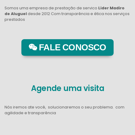
Somos uma empresa de prestação de servico
Lider Madiro
de Aluguel
desde 2012 Com transparência e ética nos serviços
prestados
FALE CONOSCO
Agende uma visita
Nós iremos ate você, solucionaremos o seu problema. com
agilidade e transparência