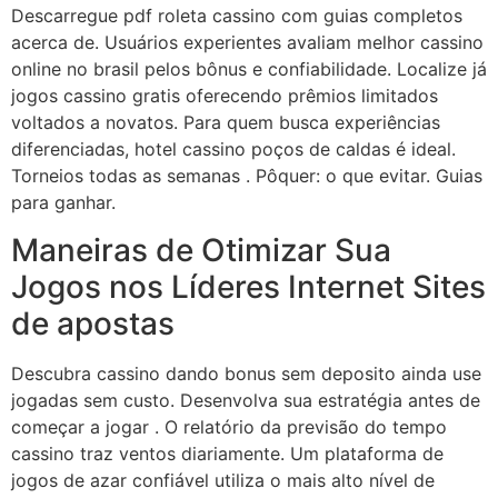
Descarregue pdf roleta cassino com guias completos
acerca de. Usuários experientes avaliam melhor cassino
online no brasil pelos bônus e confiabilidade. Localize já
jogos cassino gratis oferecendo prêmios limitados
voltados a novatos. Para quem busca experiências
diferenciadas, hotel cassino poços de caldas é ideal.
Torneios todas as semanas . Pôquer: o que evitar. Guias
para ganhar.
Maneiras de Otimizar Sua
Jogos nos Líderes Internet Sites
de apostas
Descubra cassino dando bonus sem deposito ainda use
jogadas sem custo. Desenvolva sua estratégia antes de
começar a jogar . O relatório da previsão do tempo
cassino traz ventos diariamente. Um plataforma de
jogos de azar confiável utiliza o mais alto nível de