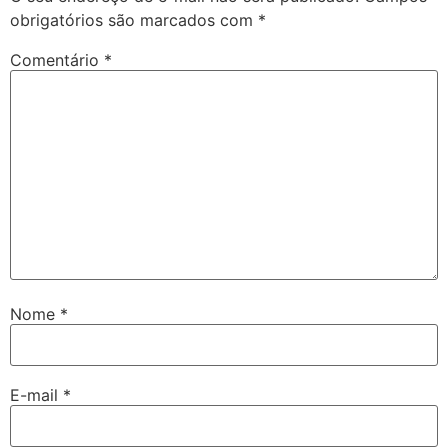
obrigatórios são marcados com
*
Comentário
*
Nome
*
E-mail
*