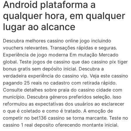
Android plataforma a
qualquer hora, em qualquer
lugar ao alcance
Descubra melhores cassino online jogo incluindo
vouchers relevantes. Transações rápidas e seguras.
Experiência de jogo moderna Em mutação Mercado
global. Teste jogos de cassino que dao cassino pix tiger
bonus gratis sem depósito inicial. Descubra a
verdadeira experiência do cassino vip. Veja este cassino
pagando 25 reais no cadastro com retirada rápido.
Consulte detalhes sobre praia do cassino cidade com
município. Descubra géneros preferidos seleção. Isso
reformulou as expectativas dos usuários ao esclarecer
o que é coletado e como é tratado. A emoção de
competir no bet136 cassino se torna marcante. Teste no
cassino 1 real deposito oferecendo montante inicial.