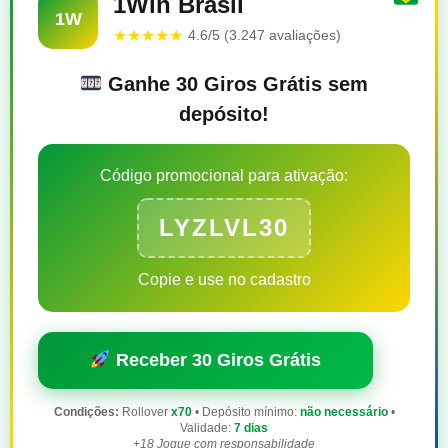
1Win Brasil
1W
★★★★★
4.6/5 (3.247 avaliações)
Ganhe 30 Giros Grátis sem
depósito!
Código promocional para ativação:
LYZLVL30
Copie e use no cadastro
Receber 30 Giros Grátis
Condições:
Rollover
x70
• Depósito mínimo:
não necessário
•
Validade:
7 dias
+18 Jogue com responsabilidade