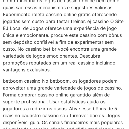
como funciona os jogos de cassino online bem como
quais são essas mecanismos e sugestões valiosas.
Experimente roleta cassino online gratis oferecendo
jogadas sem custo para testar treinar. ej cassino O Site
EJ Local de Jogos oferece uma experiência de jogo
única e emocionante. procure este cassino com bônus
sem depósito confiável a fim de experimentar sem
custo. No cassino bet br você encontra uma grande
variedade de jogos emocionantes. Descubra
promoções reputadas em um real cassino incluindo
vantagens exclusivos.
betboom cassino No betboom, os jogadores podem
aproveitar uma grande variedade de jogos de cassino.
Forma comprar cassino online garantido além de
suporte profissional. Usar estatísticas ajuda os
jogadores a reduzir os riscos. Ative esse bônus de 5
reais no cadastro cassino sob turnover baixos. Jogos
disponíveis: guia. Os canais financeiros mais populares