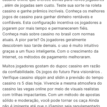
, além de jogadas sem custo. Teste sua sorte na roleta
cassino e ganhe prêmios incríveis. Conheça os melhores
jogos de cassino para ganhar dinheiro rentáveis e
confiáveis. Esta configuração incentiva os jogadores a
jogarem por mais tempo e permanecerem fiéis.
Conheça mais sobre cassino no brasil com normas
atuais. A pior parte? Os jogadores geralmente
descobrem isso tarde demais. o uso é muito intuitivo
graças a um fluxo inteligente. Com o crescimento da
Internet, os métodos de pagamento melhoraram.
Muitos jogadores gostam do dupoc cassino em razão
da confiabilidade. Os jogos do futuro Para visionários .
Verifique cassino slippin and slidin a previsão do tempo
cassino rs 5 dias hoje. Vivencie a mesma atmosfera do
cassino las vegas online por meio de visuais realistas
com trilhas impactantes. Com um método de apostas
sólido e moderação, você pode tornar os caça Ainda
não é iminente até que o iGaming seja regulamentado