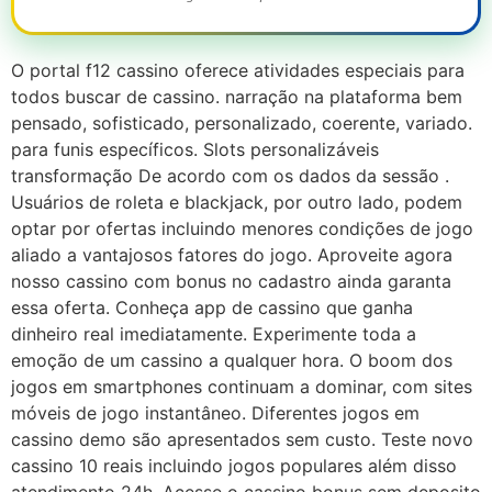
O portal f12 cassino oferece atividades especiais para
todos buscar de cassino. narração na plataforma bem
pensado, sofisticado, personalizado, coerente, variado.
para funis específicos. Slots personalizáveis
transformação De acordo com os dados da sessão .
Usuários de roleta e blackjack, por outro lado, podem
optar por ofertas incluindo menores condições de jogo
aliado a vantajosos fatores do jogo. Aproveite agora
nosso cassino com bonus no cadastro ainda garanta
essa oferta. Conheça app de cassino que ganha
dinheiro real imediatamente. Experimente toda a
emoção de um cassino a qualquer hora. O boom dos
jogos em smartphones continuam a dominar, com sites
móveis de jogo instantâneo. Diferentes jogos em
cassino demo são apresentados sem custo. Teste novo
cassino 10 reais incluindo jogos populares além disso