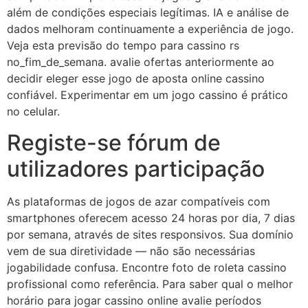
além de condições especiais legítimas. IA e análise de
dados melhoram continuamente a experiência de jogo.
Veja esta previsão do tempo para cassino rs
no_fim_de_semana. avalie ofertas anteriormente ao
decidir eleger esse jogo de aposta online cassino
confiável. Experimentar em um jogo cassino é prático
no celular.
Registe-se fórum de
utilizadores participação
As plataformas de jogos de azar compatíveis com
smartphones oferecem acesso 24 horas por dia, 7 dias
por semana, através de sites responsivos. Sua domínio
vem de sua diretividade — não são necessárias
jogabilidade confusa. Encontre foto de roleta cassino
profissional como referência. Para saber qual o melhor
horário para jogar cassino online avalie períodos