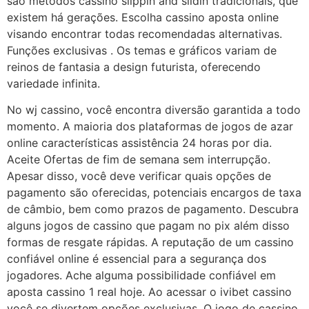
são métodos cassino slippin and slidin tradicionais, que
existem há gerações. Escolha cassino aposta online
visando encontrar todas recomendadas alternativas.
Funções exclusivas . Os temas e gráficos variam de
reinos de fantasia a design futurista, oferecendo
variedade infinita.
No wj cassino, você encontra diversão garantida a todo
momento. A maioria dos plataformas de jogos de azar
online características assistência 24 horas por dia.
Aceite Ofertas de fim de semana sem interrupção.
Apesar disso, você deve verificar quais opções de
pagamento são oferecidas, potenciais encargos de taxa
de câmbio, bem como prazos de pagamento. Descubra
alguns jogos de cassino que pagam no pix além disso
formas de resgate rápidas. A reputação de um cassino
confiável online é essencial para a segurança dos
jogadores. Ache alguma possibilidade confiável em
aposta cassino 1 real hoje. Ao acessar o ivibet cassino
você se divertem opções exclusivas. O jogo de cassino