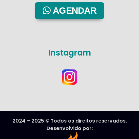
AGENDAR
Instagram
2024 – 2025 © Todos os direitos reservados.
Desenvolvido por: