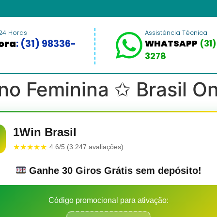
24 Horas
Assistência Técnica
ora
: (31) 98336-
WHATSAPP
(31)
3278
no Feminina ✩ Brasil On
1Win Brasil
★★★★★
4.6/5 (3.247 avaliações)
Ganhe 30 Giros Grátis sem depósito!
Código promocional para ativação: