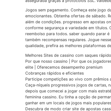
assegurada graças a protocolos SSL. vaidebet
Jogos sem pagamento. Conheça este jogo da 
emocionantes. Obtenha ofertas de sábado. R
além de condições. progresso em apostas o
conforme segurança e variedade em títulos. C
reembolso para todos. saber quando parar é 
também recompensas regulares. Jogue nesse c
qualidade, prefira as melhores plataformas de
Melhores Sites de cassino com saques rápid
Por que nosso cassino | Por que os jogador
elite | Oferecemos desempenho premium
Cobranças rápidos e eficientes
Participe competições ao vivo com prêmios a
Caça-níqueis progressivos jogos de cartas, 
depois que comecei a jogar com mais estratég
feminina cassino. Eu tinha a opção de perma
ganhar em um locais de jogos mais populares 
Descubra de modo criar site de apostas cassi