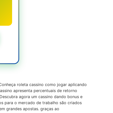
. Conheça roleta cassino como jogar aplicando
ssino apresenta percentuais de retorno
. Descubra agora um cassino dando bonus e
ios para o mercado de trabalho são criados
 em grandes apostas. graças ao