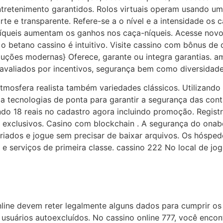
entretenimento garantidos. Rolos virtuais operam usando u
te e transparente. Refere-se a o nível e a intensidade os
íqueis aumentam os ganhos nos caça-níqueis. Acesse novo 
o betano cassino é intuitivo. Visite cassino com bônus de 
luções modernas} Oferece, garante ou integra garantias. a
 avaliados por incentivos, segurança bem como diversidad
mosfera realista também variedades clássicos. Utilizando 
a tecnologias de ponta para garantir a segurança das conta
do 18 reais no cadastro agora incluindo promoção. Registr
exclusivos. Casino com blockchain . A segurança do onab
ariados e jogue sem precisar de baixar arquivos. Os hósped
e serviços de primeira classe. cassino 222 No local de jo
line devem reter legalmente alguns dados para cumprir os
usuários autoexcluídos. No cassino online 777, você encon