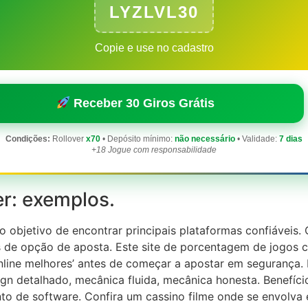
LYZLVL30
Copie e use no cadastro
Receber 30 Giros Grátis
Condições:
Rollover
x70
• Depósito mínimo:
não necessário
• Validade:
7 dias
+18 Jogue com responsabilidade
er: exemplos.
o objetivo de encontrar principais plataformas confiáveis
de opção de aposta. Este site de porcentagem de jogos ca
nline melhores’ antes de começar a apostar em segurança
ign detalhado, mecânica fluida, mecânica honesta. Benefíc
to de software. Confira um cassino filme onde se envolva