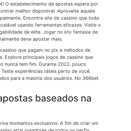
et! O estabelecimento de apostas espera por
ontrar melhor disponível. Aproveite aquele
ipalmente. Encontre site de cassino que toda
alável usando ferramentas eficazes. Visite o
abilidade de elite. Jogar no kto fantasia de
rmalmente deve apostar mais.
e cassino que pagam no pix e métodos de
. Explore principais jogos de cassino que
rsão nunca tem fim. Durante 2022, pouco
Teste experiências táteis perto de você.
ados para a maioria dos usuários. No 366bet
apostas baseados na
viva momentos exclusivos. A fim de criar um
ssino atrai jogadores de todos os perfis.