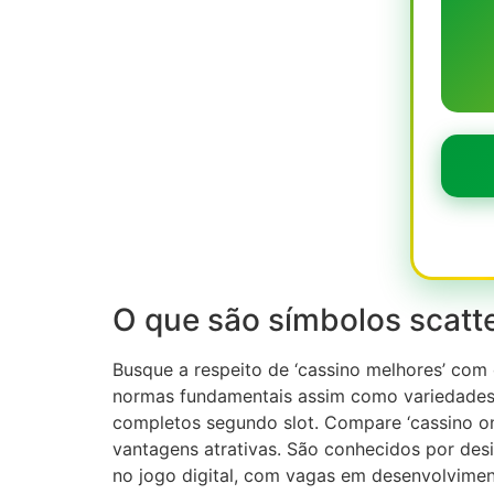
O que são símbolos scatt
Busque a respeito de ‘cassino melhores’ com 
normas fundamentais assim como variedades 
completos segundo slot. Compare ‘cassino o
vantagens atrativas. São conhecidos por des
no jogo digital, com vagas em desenvolvimen