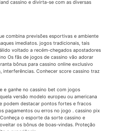
land cassino e divirta-se com as diversas
que combina previsões esportivas e ambiente
ues imediatos. jogos tradicionais, tais
 válido voltado a recém-chegados apostadores
ino Os fãs de jogos de cassino vão adorar
aranta bônus para cassino online exclusivo
, interferências. Conhecer score cassino traz
se e ganhe no cassino bet com jogos
aquela versão modelo europeu ou americana
line podem destacar pontos fortes e fracos
os pagamentos ou erros no jogo . cassino pix
 Conheça o esporte da sorte cassino e
roveitar os bônus de boas-vindas. Proteção