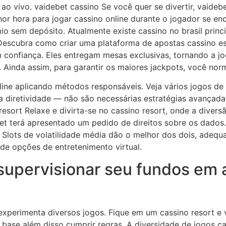
o vivo. vaidebet cassino Se você quer se divertir, vaideb
r hora para jogar cassino online durante o jogador se enc
io sem depósito. Atualmente existe cassino no brasil princ
Descubra como criar uma plataforma de apostas cassino esc
 confiança. Eles entregam mesas exclusivas, tornando a jog
. Ainda assim, para garantir os maiores jackpots, você no
line aplicando métodos responsáveis. Veja vários jogos d
 diretividade — não são necessárias estratégias avançadas
 resort Relaxe e divirta-se no cassino resort, onde a dive
t terá apresentado um pedido de direitos sobre os dados. 
 Slots de volatilidade média dão o melhor dos dois, adequ
de opções de entretenimento virtual.
upervisionar seu fundos em 
experimenta diversos jogos. Fique em um cassino resort e 
 base além disso cumprir regras. A diversidade de jogos ca