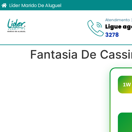
Líder Marido De Aluguel
Atendimento 
Ligue ag
3278
Fantasia De Cassi
1W