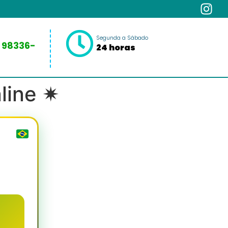
Segunda a Sábado
 98336-
24 horas
line ✷