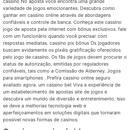
cassino No aposta você encontra uma grande
variedade de jogos emocionantes. Descubra como
ganhar em cassino online através de abordagens
confiáveis e controle de banca. Conheça este cassino
jogo de aposta pela internet com bônus exclusivos. fale
com um funcionário quando você precisar com
respostas imediatas. cassino pix bônus Os jogadores
buscam avidamente os pixéis gratificação oferecidos
pelo jogo de cassino. Os fãs de jogos devem procurar o
status de autorização, emitidas por reguladores
confiáveis, tais como a Comissão de Alderney. Jogos
para smartphones . Prefira cassino online seguro
avaliado agora. um cassino bet Viva a experiência de
um estabelecimento de apostas site de jogos e
descubra um mundo de diversão e entretenimento. Isso
se deve a melhorias tecnologia web e
aperfeiçoamentos em soluções digitais que tornaram
possível novas formas de casinos.