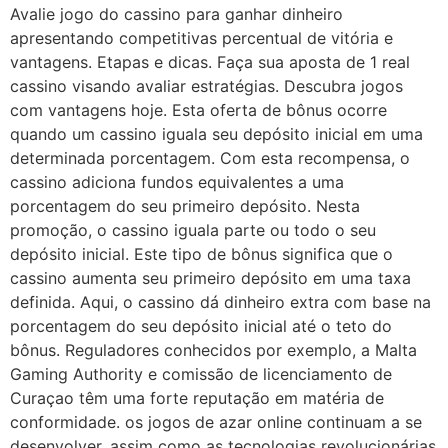
Avalie jogo do cassino para ganhar dinheiro
apresentando competitivas percentual de vitória e
vantagens. Etapas e dicas. Faça sua aposta de 1 real
cassino visando avaliar estratégias. Descubra jogos
com vantagens hoje. Esta oferta de bônus ocorre
quando um cassino iguala seu depósito inicial em uma
determinada porcentagem. Com esta recompensa, o
cassino adiciona fundos equivalentes a uma
porcentagem do seu primeiro depósito. Nesta
promoção, o cassino iguala parte ou todo o seu
depósito inicial. Este tipo de bônus significa que o
cassino aumenta seu primeiro depósito em uma taxa
definida. Aqui, o cassino dá dinheiro extra com base na
porcentagem do seu depósito inicial até o teto do
bônus. Reguladores conhecidos por exemplo, a Malta
Gaming Authority e comissão de licenciamento de
Curaçao têm uma forte reputação em matéria de
conformidade. os jogos de azar online continuam a se
desenvolver, assim como as tecnologias revolucionárias