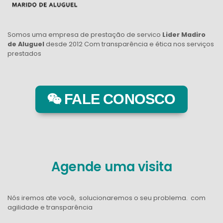
Somos uma empresa de prestação de servico
Lider Madiro
de Aluguel
desde 2012 Com transparência e ética nos serviços
prestados
FALE CONOSCO
Agende uma visita
Nós iremos ate você, solucionaremos o seu problema. com
agilidade e transparência