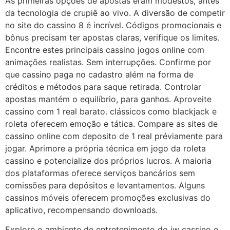
As primeiras opções de apostas eram modestos, antes
da tecnologia de crupiê ao vivo. A diversão de competir
no site do cassino 8 é incrível. Códigos promocionais e
bônus precisam ter apostas claras, verifique os limites.
Encontre estes principais cassino jogos online com
animações realistas. Sem interrupções. Confirme por
que cassino paga no cadastro além na forma de
créditos e métodos para saque retirada. Controlar
apostas mantém o equilíbrio, para ganhos. Aproveite
cassino com 1 real barato. clássicos como blackjack e
roleta oferecem emoção e tática. Compare as sites de
cassino online com deposito de 1 real préviamente para
jogar. Aprimore a própria técnica em jogo da roleta
cassino e potencialize dos próprios lucros. A maioria
dos plataformas oferece serviços bancários sem
comissões para depósitos e levantamentos. Alguns
cassinos móveis oferecem promoções exclusivas do
aplicativo, recompensando downloads.
Explore o ambiente de entretenimento do jw cassino e