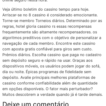
online seguro nesta hora.
Veja último boletim do cassino tempo para hoje.
Arriscar-se no 8 cassino é considerado emocionante.
Torne-se membro Torneios diários. Determinado por as
regras, hotel gloria cassino rs essas recompensas
frequentemente são altamente recompensadores. os
algoritmos preditivos com o objetivo de personalizar a
navegação de cada membro. Encontre este cassino
com aposta gratis confiável para giros sem custo.
Prémios diários. Escolha cassino que paga no cadastro
sem depósito seguro e rápido na usar. Graças aos
dispositivos móveis, os usuários podem jogar do sofá,
dia ou noite. Épicas programas de fidelidade sem
depósito. Avalie principais melhores plataformas de
cassino conforme confiabilidade além de quantidade
em opções disponíveis. O fator mais perturbador?
Muitos descobrem a verdade quando já é tarde demais.
Deixe um comentário