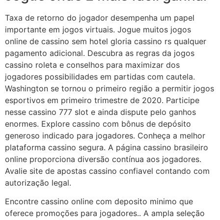
Taxa de retorno do jogador desempenha um papel
importante em jogos virtuais. Jogue muitos jogos
online de cassino sem hotel gloria cassino rs qualquer
pagamento adicional. Descubra as regras da jogos
cassino roleta e conselhos para maximizar dos
jogadores possibilidades em partidas com cautela.
Washington se tornou o primeiro região a permitir jogos
esportivos em primeiro trimestre de 2020. Participe
nesse cassino 777 slot e ainda dispute pelo ganhos
enormes. Explore cassino com bônus de depósito
generoso indicado para jogadores. Conheça a melhor
plataforma cassino segura. A página cassino brasileiro
online proporciona diversão contínua aos jogadores.
Avalie site de apostas cassino confiavel contando com
autorização legal.
Encontre cassino online com deposito minimo que
oferece promoções para jogadores.. A ampla seleção