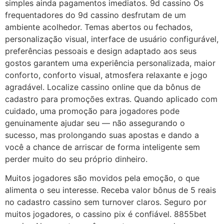
simples ainda pagamentos imediatos. 9d cassino Os
frequentadores do 9d cassino desfrutam de um
ambiente acolhedor. Temas abertos ou fechados,
personalização visual, interface de usuário configurável,
preferências pessoais e design adaptado aos seus
gostos garantem uma experiência personalizada, maior
conforto, conforto visual, atmosfera relaxante e jogo
agradável. Localize cassino online que da bônus de
cadastro para promoções extras. Quando aplicado com
cuidado, uma promoção para jogadores pode
genuinamente ajudar seu — não assegurando o
sucesso, mas prolongando suas apostas e dando a
você a chance de arriscar de forma inteligente sem
perder muito do seu próprio dinheiro.
Muitos jogadores são movidos pela emoção, o que
alimenta o seu interesse. Receba valor bônus de 5 reais
no cadastro cassino sem turnover claros. Seguro por
muitos jogadores, o cassino pix é confiável. 8855bet