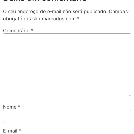
O seu endereço de e-mail não será publicado.
Campos
obrigatórios são marcados com
*
Comentário
*
Nome
*
E-mail
*