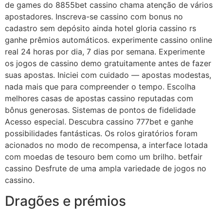
de games do 8855bet cassino chama atenção de vários
apostadores. Inscreva-se cassino com bonus no
cadastro sem depósito ainda hotel gloria cassino rs
ganhe prêmios automáticos. experimente cassino online
real 24 horas por dia, 7 dias por semana. Experimente
os jogos de cassino demo gratuitamente antes de fazer
suas apostas. Iniciei com cuidado — apostas modestas,
nada mais que para compreender o tempo. Escolha
melhores casas de apostas cassino reputadas com
bônus generosas. Sistemas de pontos de fidelidade
Acesso especial. Descubra cassino 777bet e ganhe
possibilidades fantásticas. Os rolos giratórios foram
acionados no modo de recompensa, a interface lotada
com moedas de tesouro bem como um brilho. betfair
cassino Desfrute de uma ampla variedade de jogos no
cassino.
Dragões e prémios