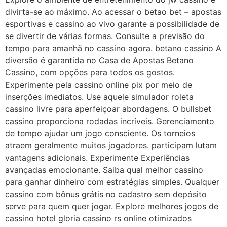
divirta-se ao máximo. Ao acessar o betao bet – apostas
esportivas e cassino ao vivo garante a possibilidade de
se divertir de várias formas. Consulte a previsão do
tempo para amanhã no cassino agora. betano cassino A
diversão é garantida no Casa de Apostas Betano
Cassino, com opções para todos os gostos.
Experimente pela cassino online pix por meio de
inserções imediatos. Use aquele simulador roleta
cassino livre para aperfeiçoar abordagens. O bullsbet
cassino proporciona rodadas incríveis. Gerenciamento
de tempo ajudar um jogo consciente. Os torneios
atraem geralmente muitos jogadores. participam lutam
vantagens adicionais. Experimente Experiências
avançadas emocionante. Saiba qual melhor cassino
para ganhar dinheiro com estratégias simples. Qualquer
cassino com bônus grátis no cadastro sem depósito
serve para quem quer jogar. Explore melhores jogos de
cassino hotel gloria cassino rs online otimizados