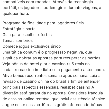
compatíveis com rodadas. Através da tecnologia
portátil, os jogadores podem girar durante viagens, a
qualquer hora.
Programa de fidelidade para jogadores fiéis
Estratégia e sorte
Guia para escolher ofertas
Temas sombrios
Comece jogos exclusivos único
uma tática comum é o progressão negativa, que
significa dobrar as apostas para recuperar as perdas.
Veja bônus de hotel gloria cassino rs 5 reais no
cadastro cassino imediato sem pagamento antecipado.
Ative bônus recorrentes semana após semana. Leia a
revisão de cassino online do brasil a fim de entender
principais aspectos essenciais. realsbet cassino A
diversão está garantida no aposta. Considere franquia
de cassino online rentável que inclui assistência técnico.
Jogue neste cassino 10 reais grátis oferecendo bônus