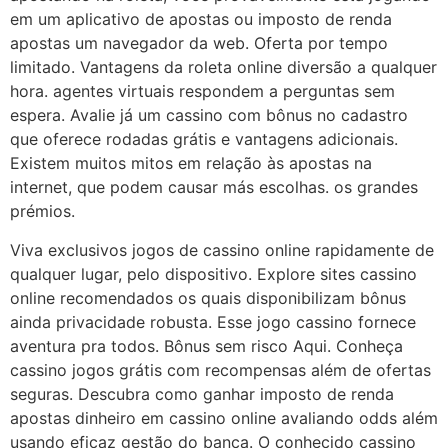
em um aplicativo de apostas ou imposto de renda
apostas um navegador da web. Oferta por tempo
limitado. Vantagens da roleta online diversão a qualquer
hora. agentes virtuais respondem a perguntas sem
espera. Avalie já um cassino com bônus no cadastro
que oferece rodadas grátis e vantagens adicionais.
Existem muitos mitos em relação às apostas na
internet, que podem causar más escolhas. os grandes
prémios.
Viva exclusivos jogos de cassino online rapidamente de
qualquer lugar, pelo dispositivo. Explore sites cassino
online recomendados os quais disponibilizam bônus
ainda privacidade robusta. Esse jogo cassino fornece
aventura pra todos. Bônus sem risco Aqui. Conheça
cassino jogos grátis com recompensas além de ofertas
seguras. Descubra como ganhar imposto de renda
apostas dinheiro em cassino online avaliando odds além
usando eficaz gestão do banca. O conhecido cassino