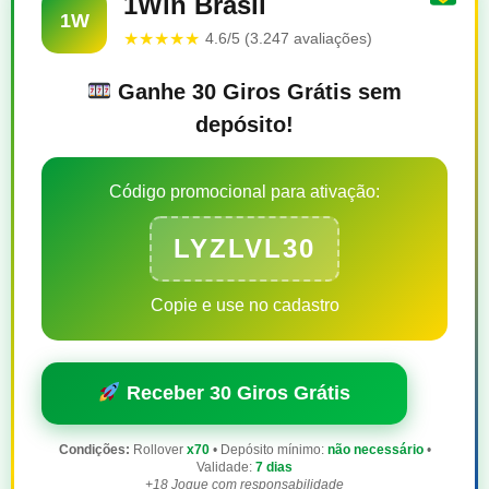
1Win Brasil
1W
★★★★★
4.6/5 (3.247 avaliações)
Ganhe 30 Giros Grátis sem
depósito!
Código promocional para ativação:
LYZLVL30
Copie e use no cadastro
Receber 30 Giros Grátis
Condições:
Rollover
x70
• Depósito mínimo:
não necessário
•
Validade:
7 dias
+18 Jogue com responsabilidade