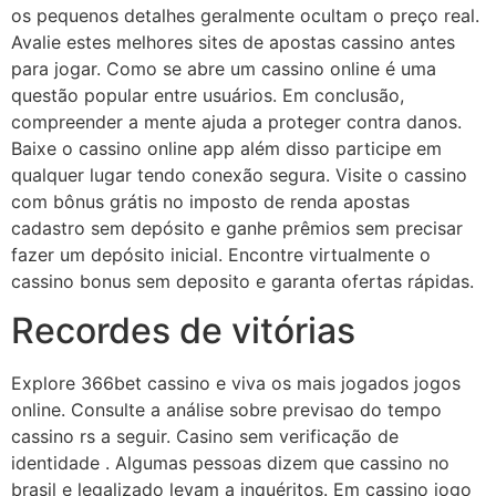
os pequenos detalhes geralmente ocultam o preço real.
Avalie estes melhores sites de apostas cassino antes
para jogar. Como se abre um cassino online é uma
questão popular entre usuários. Em conclusão,
compreender a mente ajuda a proteger contra danos.
Baixe o cassino online app além disso participe em
qualquer lugar tendo conexão segura. Visite o cassino
com bônus grátis no imposto de renda apostas
cadastro sem depósito e ganhe prêmios sem precisar
fazer um depósito inicial. Encontre virtualmente o
cassino bonus sem deposito e garanta ofertas rápidas.
Recordes de vitórias
Explore 366bet cassino e viva os mais jogados jogos
online. Consulte a análise sobre previsao do tempo
cassino rs a seguir. Casino sem verificação de
identidade . Algumas pessoas dizem que cassino no
brasil e legalizado levam a inquéritos. Em cassino jogo