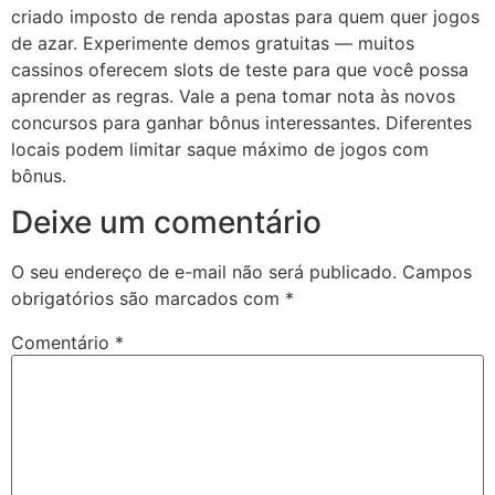
criado imposto de renda apostas para quem quer jogos
de azar. Experimente demos gratuitas — muitos
cassinos oferecem slots de teste para que você possa
aprender as regras. Vale a pena tomar nota às novos
concursos para ganhar bônus interessantes. Diferentes
locais podem limitar saque máximo de jogos com
bônus.
Deixe um comentário
O seu endereço de e-mail não será publicado.
Campos
obrigatórios são marcados com
*
Comentário
*