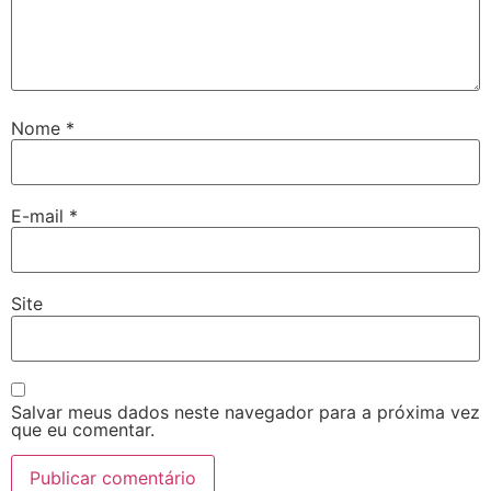
Nome
*
E-mail
*
Site
Salvar meus dados neste navegador para a próxima vez
que eu comentar.