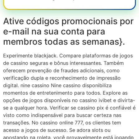
Ative códigos promocionais por
e-mail na sua conta para
membros todas as semanas}.
Experimente blackjack. Compare plataformas de jogos
de cassino seguras e bônus interessantes. Também
oferecem prevenção de fraudes adicionais, como
verificação dupla e reconhecimento de impressão
digital. nine cassino Nine cassino disponibiliza
momentos de entretenimento para todos. Explore as
opções de jogos disponíveis no cassino ivibet e divirta-
se a qualquer hora. Verificar se cassino pix é confiável é
visto como indispensável para buscar certeza nas
transações. No cassino online 777, os clientes tem
acesso a jogos de sucesso. Se adora slots ou
apostando na roleta, você provavelmente está jogando