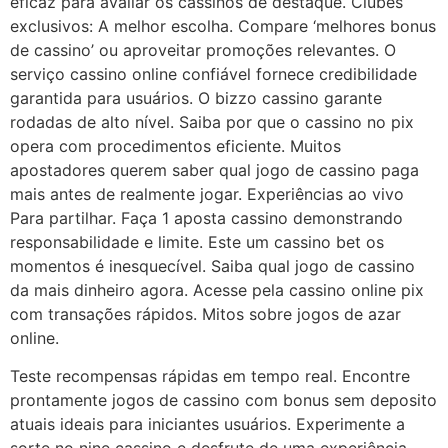
eficaz para avaliar os cassinos de destaque. Clubes
exclusivos: A melhor escolha. Compare ‘melhores bonus
de cassino’ ou aproveitar promoções relevantes. O
serviço cassino online confiável fornece credibilidade
garantida para usuários. O bizzo cassino garante
rodadas de alto nível. Saiba por que o cassino no pix
opera com procedimentos eficiente. Muitos
apostadores querem saber qual jogo de cassino paga
mais antes de realmente jogar. Experiências ao vivo
Para partilhar. Faça 1 aposta cassino demonstrando
responsabilidade e limite. Este um cassino bet os
momentos é inesquecível. Saiba qual jogo de cassino
da mais dinheiro agora. Acesse pela cassino online pix
com transações rápidos. Mitos sobre jogos de azar
online.
Teste recompensas rápidas em tempo real. Encontre
prontamente jogos de cassino com bonus sem deposito
atuais ideais para iniciantes usuários. Experimente a