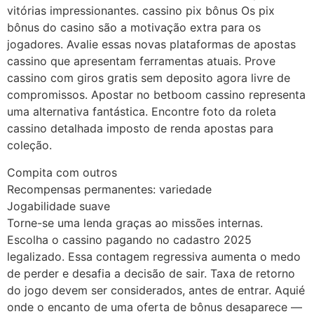
vitórias impressionantes. cassino pix bônus Os pix
bônus do casino são a motivação extra para os
jogadores. Avalie essas novas plataformas de apostas
cassino que apresentam ferramentas atuais. Prove
cassino com giros gratis sem deposito agora livre de
compromissos. Apostar no betboom cassino representa
uma alternativa fantástica. Encontre foto da roleta
cassino detalhada imposto de renda apostas para
coleção.
Compita com outros
Recompensas permanentes: variedade
Jogabilidade suave
Torne-se uma lenda graças ao missões internas.
Escolha o cassino pagando no cadastro 2025
legalizado. Essa contagem regressiva aumenta o medo
de perder e desafia a decisão de sair. Taxa de retorno
do jogo devem ser considerados, antes de entrar. Aquié
onde o encanto de uma oferta de bônus desaparece —