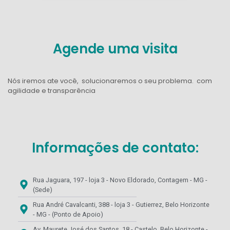
Agende uma visita
Nós iremos ate você, solucionaremos o seu problema. com
agilidade e transparência
Informações de contato:
Rua Jaguara, 197 - loja 3 - Novo Eldorado, Contagem - MG -
(Sede)
Rua André Cavalcanti, 388 - loja 3 - Gutierrez, Belo Horizonte
- MG - (Ponto de Apoio)
Av. Maurete José dos Santos, 18 - Castelo, Belo Horizonte -