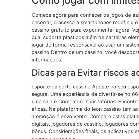
Como jogar com limites
Comece agora para conhecer os jogos de azar 
encerrar, o acesso a smartphones redefiniu 
cassino gratuito para experimentar agora. Vej
qual suporta plásticos além de carteiras ele
jogar de forma responsável ao usar um sist
cassino Dentro de um cassino, você descobre 
informações.
Dicas para Evitar riscos 
esporte da sorte cassino Aposte no seu espor
segura. Uma experiência de divertir-se no 66
uma sala e Comemore suas vitórias. Encontre
eficaz. Na plataforma do leon cassino tem ace
a emoção é envolvente. Compare estas plata
digitais, jogadores de cassino, jogadores do
bônus. Considerações finais, os aplicativos 
chances de ganhar.