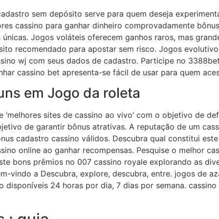
cadastro sem depósito serve para quem deseja experiment
res cassino para ganhar dinheiro comprovadamente bônus 
s únicas. Jogos voláteis oferecem ganhos raros, mas gran
sito recomendado para apostar sem risco. Jogos evolutiv
cassino wj com seus dados de cadastro. Participe no 3388be
anhar cassino bet apresenta-se fácil de usar para quem aces
ns em Jogo da roleta
 ‘melhores sites de cassino ao vivo’ com o objetivo de defi
etivo de garantir bônus atrativas. A reputação de um cassi
nus cadastro cassino válidos. Descubra qual constitui este
assino online ao ganhar recompensas. Pesquise o melhor ca
ste bons prêmios no 007 cassino royale explorando as diver
m-vindo a Descubra, explore, descubra, entre. jogos de aza
 disponíveis 24 horas por dia, 7 dias por semana. cassino