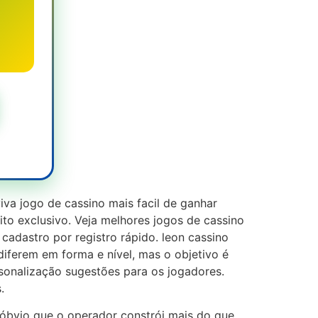
iva jogo de cassino mais facil de ganhar
to exclusivo. Veja melhores jogos de cassino
adastro por registro rápido. leon cassino
iferem em forma e nível, mas o objetivo é
sonalização sugestões para os jogadores.
.
óbvio que o operador constrói mais do que