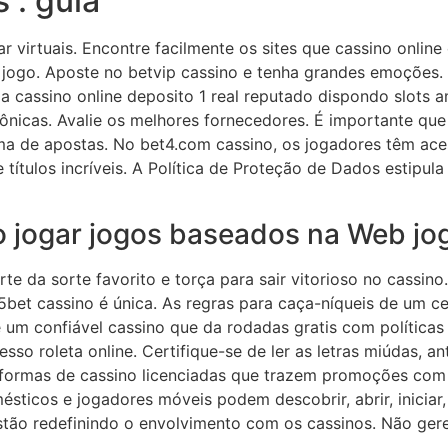
 : guia
virtuais. Encontre facilmente os sites que cassino online 
o jogo. Aposte no betvip cassino e tenha grandes emoções.
a cassino online deposito 1 real reputado dispondo slots a
trônicas. Avalie os melhores fornecedores. É importante q
ema de apostas. No bet4.com cassino, os jogadores têm ac
títulos incríveis. A Política de Proteção de Dados estipul
ao jogar jogos baseados na Web jo
te da sorte favorito e torça para sair vitorioso no cassin
5bet cassino é única. As regras para caça-níqueis de um c
 um confiável cassino que da rodadas gratis com política
sso roleta online. Certifique-se de ler as letras miúdas, a
formas de cassino licenciadas que trazem promoções com 
mésticos e jogadores móveis podem descobrir, abrir, iniciar
estão redefinindo o envolvimento com os cassinos. Não geren