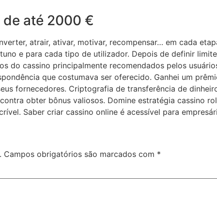
l de até 2000 €
erter, atrair, ativar, motivar, recompensar… em cada eta
no e para cada tipo de utilizador. Depois de definir limi
gos do cassino principalmente recomendados pelos usuári
pondência que costumava ser oferecido. Ganhei um prêmio
eus fornecedores. Criptografia de transferência de dinheir
ntra obter bônus valiosos. Domine estratégia cassino role
ível. Saber criar cassino online é acessível para empresári
.
Campos obrigatórios são marcados com
*