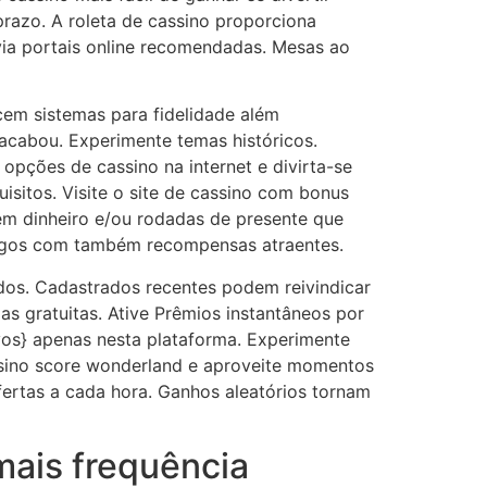
razo. A roleta de cassino proporciona
 via portais online recomendadas. Mesas ao
cem sistemas para fidelidade além
acabou. Experimente temas históricos.
opções de cassino na internet e divirta-se
sitos. Visite o site de cassino com bonus
em dinheiro e/ou rodadas de presente que
jogos com também recompensas atraentes.
dos. Cadastrados recentes podem reivindicar
as gratuitas. Ative Prêmios instantâneos por
ivos} apenas nesta plataforma. Experimente
assino score wonderland e aproveite momentos
ofertas a cada hora. Ganhos aleatórios tornam
mais frequência