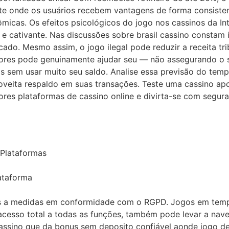
ite onde os usuários recebem vantagens de forma consisten
ômicas. Os efeitos psicológicos do jogo nos cassinos da In
e cativante. Nas discussões sobre brasil cassino constam 
cado. Mesmo assim, o jogo ilegal pode reduzir a receita trib
res pode genuinamente ajudar seu — não assegurando o s
s sem usar muito seu saldo. Analise essa previsão do temp
veita respaldo em suas transações. Teste uma cassino apos
res plataformas de cassino online e divirta-se com segura
Plataformas
ataforma
s a medidas em conformidade com o RGPD. Jogos em temp
cesso total a todas as funções, também pode levar a nave
ssino que da bonus sem deposito confiável aonde jogo de c