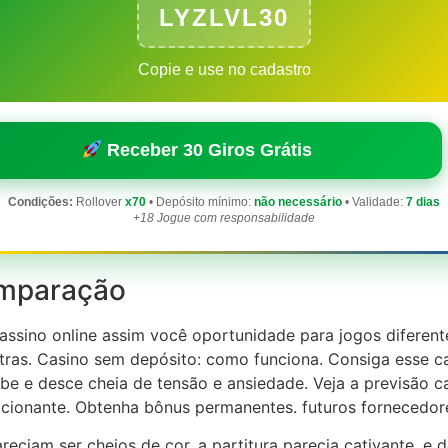
LYZLVL30
Copie e use no cadastro
Receber 30 Giros Grátis
Condições:
Rollover
x70
• Depósito mínimo:
não necessário
• Validade:
7 dias
+18 Jogue com responsabilidade
omparação
 cassino online assim você oportunidade para jogos difere
ras. Casino sem depósito: como funciona. Consiga esse ca
be e desce cheia de tensão e ansiedade. Veja a previsão c
cionante. Obtenha bônus permanentes. futuros fornecedores
areciam ser cheios de cor, a partitura parecia cativante, 