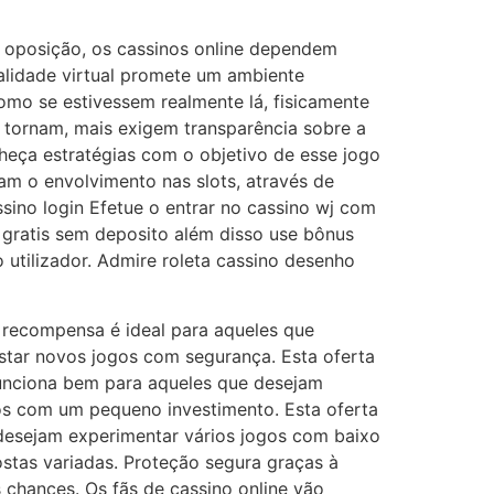
 oposição, os cassinos online dependem
lidade virtual promete um ambiente
como se estivessem realmente lá, fisicamente
e tornam, mais exigem transparência sobre a
nheça estratégias com o objetivo de esse jogo
am o envolvimento nas slots, através de
sino login Efetue o entrar no cassino wj com
 gratis sem deposito além disso use bônus
utilizador. Admire roleta cassino desenho
 recompensa é ideal para aqueles que
star novos jogos com segurança. Esta oferta
funciona bem para aqueles que desejam
os com um pequeno investimento. Esta oferta
desejam experimentar vários jogos com baixo
ostas variadas. Proteção segura graças à
 chances. Os fãs de cassino online vão