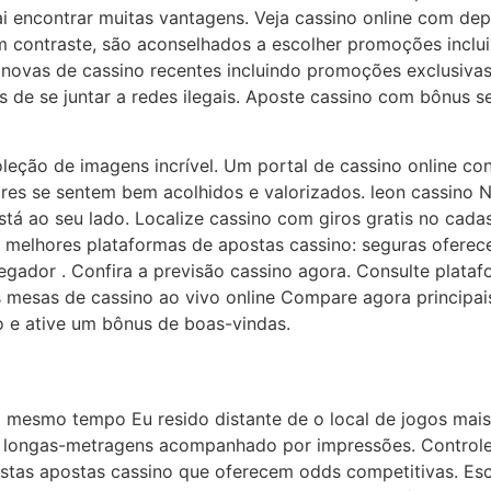
i encontrar muitas vantagens. Veja cassino online com d
em contraste, são aconselhados a escolher promoções inclu
s novas de cassino recentes incluindo promoções exclusivas
s de se juntar a redes ilegais. Aposte cassino com bônus 
eção de imagens incrível. Um portal de cassino online conf
res se sentem bem acolhidos e valorizados. leon cassino 
está ao seu lado. Localize cassino com giros gratis no cad
s melhores plataformas de apostas cassino: seguras ofere
avegador . Confira a previsão cassino agora. Consulte pl
s mesas de cassino ao vivo online Compare agora principai
o e ative um bônus de boas-vindas.
o mesmo tempo Eu resido distante de o local de jogos mai
e longas-metragens acompanhado por impressões. Controle 
stas apostas cassino que oferecem odds competitivas. Esco