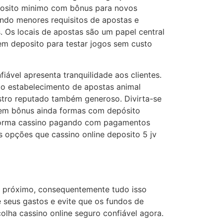
eposito minimo com bônus para novos
indo menores requisitos de apostas e
. Os locais de apostas são um papel central
sem deposito para testar jogos sem custo
iável apresenta tranquilidade aos clientes.
No estabelecimento de apostas animal
astro reputado também generoso. Divirta-se
cem bônus ainda formas com depósito
ataforma cassino pagando com pagamentos
s opções que cassino online deposito 5 jv
s próximo, consequentemente tudo isso
seus gastos e evite que os fundos de
lha cassino online seguro confiável agora.