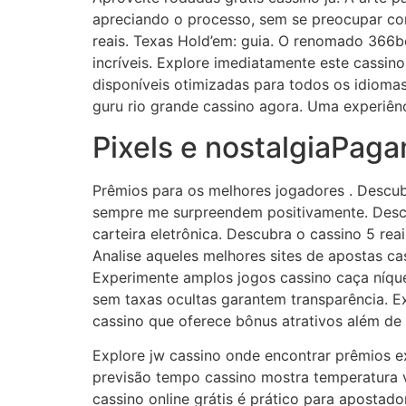
apreciando o processo, sem se preocupar com
reais. Texas Hold’em: guia. O renomado 366be
incríveis. Explore imediatamente este cassi
disponíveis otimizadas para todos os idiomas
guru rio grande cassino agora. Uma experiênci
Pixels e nostalgiaPaga
Prêmios para os melhores jogadores . Descub
sempre me surpreendem positivamente. Descub
carteira eletrônica. Descubra o cassino 5 rea
Analise aqueles melhores sites de apostas cas
Experimente amplos jogos cassino caça níquei
sem taxas ocultas garantem transparência. Ex
cassino que oferece bônus atrativos além de
Explore jw cassino onde encontrar prêmios ex
previsão tempo cassino mostra temperatura v
cassino online grátis é prático para apostad