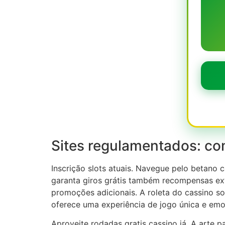
Sites regulamentados: c
Inscrição slots atuais. Navegue pelo betano
garanta giros grátis também recompensas ext
promoções adicionais. A roleta do cassino so
oferece uma experiência de jogo única e emo
Aproveite rodadas gratis cassino já. A arte p