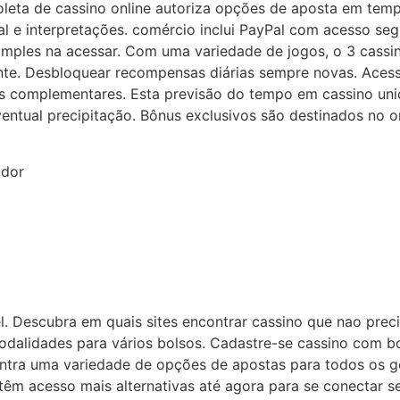
roleta de cassino online autoriza opções de aposta em te
ral e interpretações. comércio inclui PayPal com acesso se
imples na acessar. Com uma variedade de jogos, o 3 cassi
ente. Desbloquear recompensas diárias sempre novas. Aces
 complementares. Esta previsão do tempo em cassino unidad
tual precipitação. Bônus exclusivos são destinados no o
ador
el. Descubra em quais sites encontrar cassino que nao prec
odalidades para vários bolsos. Cadastre-se cassino com b
ontra uma variedade de opções de apostas para todos os 
têm acesso mais alternativas até agora para se conectar s