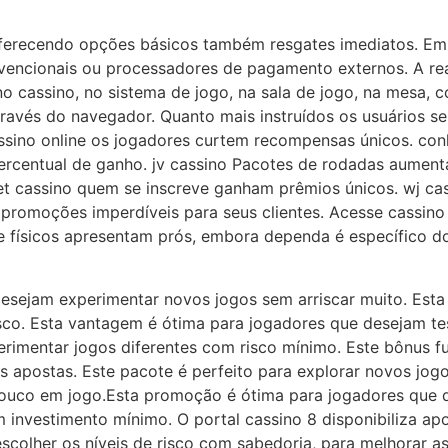
 oferecendo opções básicos também resgates imediatos. Em
ncionais ou processadores de pagamento externos. A rea
no cassino, no sistema de jogo, na sala de jogo, na mesa, 
através do navegador. Quanto mais instruídos os usuários s
cassino online os jogadores curtem recompensas únicos. co
ercentual de ganho. jv cassino Pacotes de rodadas aument
et cassino quem se inscreve ganham prêmios únicos. wj cas
 promoções imperdíveis para seus clientes. Acesse cassino
 físicos apresentam prós, embora dependa é específico do 
desejam experimentar novos jogos sem arriscar muito. Esta
sco. Esta vantagem é ótima para jogadores que desejam te
rimentar jogos diferentes com risco mínimo. Este bônus 
 apostas. Este pacote é perfeito para explorar novos jog
 pouco em jogo.Esta promoção é ótima para jogadores que 
 investimento mínimo. O portal cassino 8 disponibiliza ap
colher os níveis de risco com sabedoria, para melhorar as