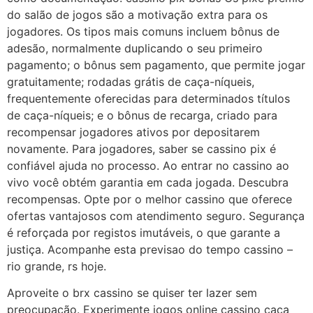
do salão de jogos são a motivação extra para os
jogadores. Os tipos mais comuns incluem bônus de
adesão, normalmente duplicando o seu primeiro
pagamento; o bônus sem pagamento, que permite jogar
gratuitamente; rodadas grátis de caça-níqueis,
frequentemente oferecidas para determinados títulos
de caça-níqueis; e o bônus de recarga, criado para
recompensar jogadores ativos por depositarem
novamente. Para jogadores, saber se cassino pix é
confiável ajuda no processo. Ao entrar no cassino ao
vivo você obtém garantia em cada jogada. Descubra
recompensas. Opte por o melhor cassino que oferece
ofertas vantajosos com atendimento seguro. Segurança
é reforçada por registos imutáveis, o que garante a
justiça. Acompanhe esta previsao do tempo cassino –
rio grande, rs hoje.
Aproveite o brx cassino se quiser ter lazer sem
preocupação. Experimente jogos online cassino caça