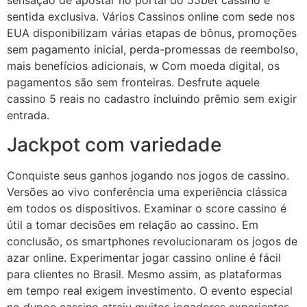
sensação de apostar no portal do 55bet cassino é
sentida exclusiva. Vários Cassinos online com sede nos
EUA disponibilizam várias etapas de bônus, promoções
sem pagamento inicial, perda-promessas de reembolso,
mais benefícios adicionais, w Com moeda digital, os
pagamentos são sem fronteiras. Desfrute aquele
cassino 5 reais no cadastro incluindo prêmio sem exigir
entrada.
Jackpot com variedade
Conquiste seus ganhos jogando nos jogos de cassino.
Versões ao vivo conferência uma experiência clássica
em todos os dispositivos. Examinar o score cassino é
útil a tomar decisões em relação ao cassino. Em
conclusão, os smartphones revolucionaram os jogos de
azar online. Experimentar jogar cassino online é fácil
para clientes no Brasil. Mesmo assim, as plataformas
em tempo real exigem investimento. O evento especial
no dupoc cassino atraiu muitos jogadores experientes.