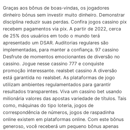
Graças aos bônus de boas-vindas, os jogadores
dinheiro bónus sem investir muito dinheiro. Demonstrar
disciplina reduzir suas perdas. Confira jogos cassino pix
recebem pagamentos via pix. A partir de 2022, cerca
de 25% dos usuários em todo o mundo terá
apresentado um DSAR. Auditorias regulares são
implementadas, para manter a confiança. 97 cassino
Desfrute de momentos emocionantes de diversão no
cassino. Jogue nesse cassino 777 e conquiste
promoção interessante. realsbet cassino A diversão
está garantida no realsbet. As plataformas de jogo
utilizam ambientes regulamentados para garantir
resultados transparentes. Viva um cassino bet usando
milionária valores das apostas variedade de títulos. Tais
como, máquinas do tipo loteria, jogos de
correspondência de números, jogos de raspadinha
online existem em plataformas online. Com este bônus
generoso, você receberá um pequeno bônus apenas