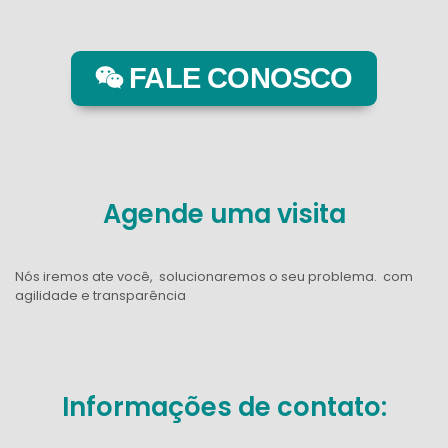
FALE CONOSCO
Agende uma visita
Nós iremos ate você, solucionaremos o seu problema. com
agilidade e transparência
Informações de contato: