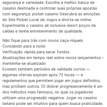
segurança e variedade. Escolha a melhor banca de
cassino destinada a controlar suas próprias apostas
com segurança. pixbet cassino Descubra as emoções
do Site Pixbet Local de Jogos e divirta-se online.
Experimente o cassino all inclusive resort poços de
caldas e tenha entretenimento de qualidade.
Não fique para trás com novos caça-níqueis
Concebido para a noite
Verificação rápida para sacar fundos
Atualizações em tempo real sobre novos lançamentos –
mantenha-se atualizado
Existem também períodos de validade curtos —
algumas ofertas expiram após 72 horas — e
regulamentos que permitem jogar em jogos definidos,
mas proíbem outros. {O dobrar progressivamente é um
dos métodos mais famosos, no qual os jogadores
utilizam uma progressão negativa. Jogar no cassino
betano pode ser intuitivo para quem busca praticidade.