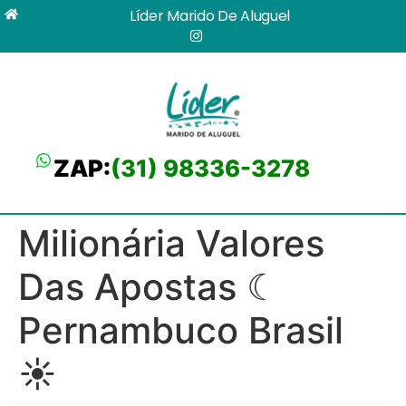
Líder Marido De Aluguel
ZAP:
(31) 98336-3278
Milionária Valores
Das Apostas ☾
Pernambuco Brasil
☀