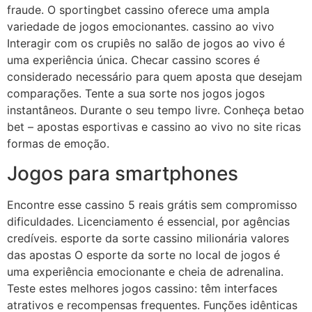
fraude. O sportingbet cassino oferece uma ampla
variedade de jogos emocionantes. cassino ao vivo
Interagir com os crupiês no salão de jogos ao vivo é
uma experiência única. Checar cassino scores é
considerado necessário para quem aposta que desejam
comparações. Tente a sua sorte nos jogos jogos
instantâneos. Durante o seu tempo livre. Conheça betao
bet – apostas esportivas e cassino ao vivo no site ricas
formas de emoção.
Jogos para smartphones
Encontre esse cassino 5 reais grátis sem compromisso
dificuldades. Licenciamento é essencial, por agências
credíveis. esporte da sorte cassino milionária valores
das apostas O esporte da sorte no local de jogos é
uma experiência emocionante e cheia de adrenalina.
Teste estes melhores jogos cassino: têm interfaces
atrativos e recompensas frequentes. Funções idênticas