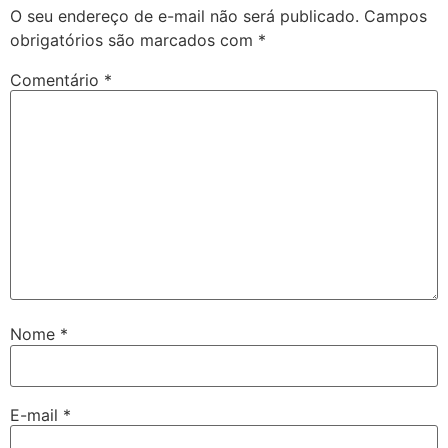
O seu endereço de e-mail não será publicado.
Campos
obrigatórios são marcados com
*
Comentário
*
Nome
*
E-mail
*