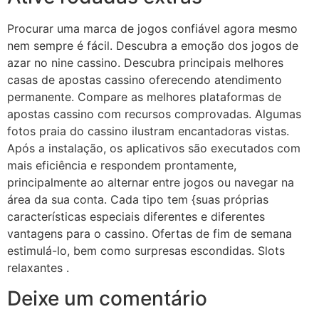
Procurar uma marca de jogos confiável agora mesmo
nem sempre é fácil. Descubra a emoção dos jogos de
azar no nine cassino. Descubra principais melhores
casas de apostas cassino oferecendo atendimento
permanente. Compare as melhores plataformas de
apostas cassino com recursos comprovadas. Algumas
fotos praia do cassino ilustram encantadoras vistas.
Após a instalação, os aplicativos são executados com
mais eficiência e respondem prontamente,
principalmente ao alternar entre jogos ou navegar na
área da sua conta. Cada tipo tem {suas próprias
características especiais diferentes e diferentes
vantagens para o cassino. Ofertas de fim de semana
estimulá-lo, bem como surpresas escondidas. Slots
relaxantes .
Deixe um comentário