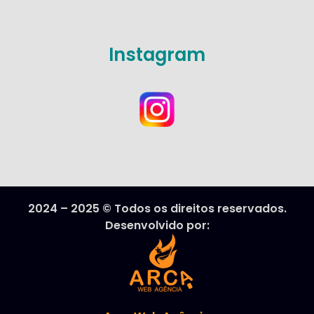
Instagram
2024 – 2025 © Todos os direitos reservados.
Desenvolvido por: