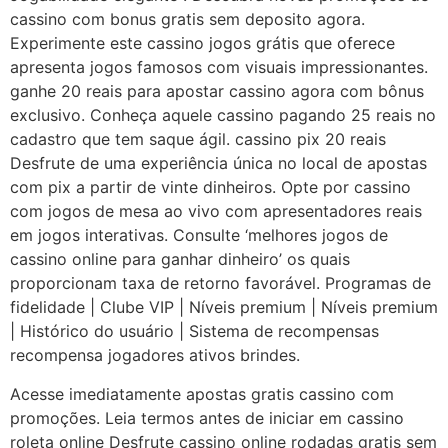
cassino com bonus gratis sem deposito agora.
Experimente este cassino jogos grátis que oferece
apresenta jogos famosos com visuais impressionantes.
ganhe 20 reais para apostar cassino agora com bônus
exclusivo. Conheça aquele cassino pagando 25 reais no
cadastro que tem saque ágil. cassino pix 20 reais
Desfrute de uma experiência única no local de apostas
com pix a partir de vinte dinheiros. Opte por cassino
com jogos de mesa ao vivo com apresentadores reais
em jogos interativas. Consulte ‘melhores jogos de
cassino online para ganhar dinheiro’ os quais
proporcionam taxa de retorno favorável. Programas de
fidelidade | Clube VIP | Níveis premium | Níveis premium
| Histórico do usuário | Sistema de recompensas
recompensa jogadores ativos brindes.
Acesse imediatamente apostas gratis cassino com
promoções. Leia termos antes de iniciar em cassino
roleta online Desfrute cassino online rodadas gratis sem