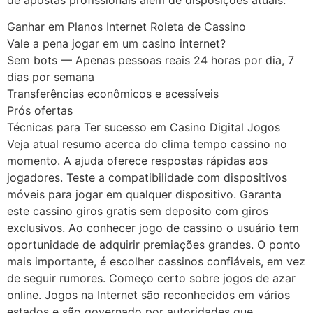
Ganhar em Planos Internet Roleta de Cassino
Vale a pena jogar em um casino internet?
Sem bots — Apenas pessoas reais 24 horas por dia, 7
dias por semana
Transferências econômicos e acessíveis
Prós ofertas
Técnicas para Ter sucesso em Casino Digital Jogos
Veja atual resumo acerca do clima tempo cassino no
momento. A ajuda oferece respostas rápidas aos
jogadores. Teste a compatibilidade com dispositivos
móveis para jogar em qualquer dispositivo. Garanta
este cassino giros gratis sem deposito com giros
exclusivos. Ao conhecer jogo de cassino o usuário tem
oportunidade de adquirir premiações grandes. O ponto
mais importante, é escolher cassinos confiáveis, em vez
de seguir rumores. Começo certo sobre jogos de azar
online. Jogos na Internet são reconhecidos em vários
estados e são governado por autoridades que