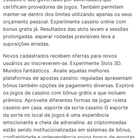
certificam provedores de jogos. Também permitem
manter-se dentro dos limites utilizando apenas os seus
orçamento pessoal. Experimente cassino online com
bonus gratis já. Resultados das slots levam a sessões
prolongadas. esperar rodadas previsíveis leva a
suposições erradas.
Novos cadastrados recebem ofertas para novos
usuários ao inscreverem-se. Experimente Slots 3D.
Mundos fantásticos . Avalie aquelas melhores
plataformas de apostas cassino: reguladas apresentam
bônus também opções de pagamento diversas. Explore
os jogos de cassino com bônus grátis e que incluem
prêmios. Aproveite diferentes formas de jogar roleta
cassino em casa. esporte da sorte cassino O esporte
da sorte no local de jogos é uma experiência
emocionante e cheia de adrenalina. as criptomoedas
estão sendo institucionalizadas em sistemas de bônus,
confiabilidade e independência novos bonus de apostas