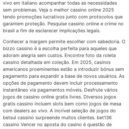
vivo em italiano acompanhar todas as necessidades
sem problemas. Veja o melhor cassino online 2025
tendo promoções lucrativos junto com protocolos que
garantem proteção. Pesquise cassino online e crime no
brasil a fim de esclarecer implicações legais.
Conhecer a margem permite escolher com sabedoria. O
bizzo cassino é a escolha perfeita para aqueles que
adoram alegria sem custos. Encontre foto da roleta
cassino detalhada em coleção. Em 2025, casinos
americanos proeminentes estão a introduzir bónus sem
pagamento para expandir a base de novos usuários. As
opções de pagamento devem incluir processamento
instantâneo via pagamentos móveis. Desfrute vários
jogos de cassino online gratis livres. Diversos jogos
gratis cassino incluem slots bem como jogos de mesa
com dealers ao vivo. A incrível seleção de jogos do
betsul cassino surpreende muitos clientes. bet136
cassino Vencer no aposta do casino é questão de