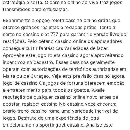
estratégia e sorte. O cassino online ao vivo traz jogos
transmitidos para entusiastas.
Experimente a opção roleta cassino online grátis que
oferece gráficos realistas e rodadas grátis. Tente a
sorte no cassino slot 777 para garantir diversão livre de
restrições. Pelo betano cassino online os apostadores
consegue curtir fantásticas variedades de lazer.
Aproveite este jogo roleta cassino agora aproveitando
incentivos no cadastro. Esses cassinos geralmente
operam com autorizações de territórios autorizadas em
Malta ou de Curaçao. Veja esta previsão cassino agora.
jogo de cassino Os jogos de fortuna oferecem emoção
e entretenimento para todos os gostos. Avalie
reputação de qualquer cassino online novo antes de
apostar. realsbet cassino No cassino você encontra
orario treno cassino roma uma variedade incrível de
jogos. Desfrute de uma experiência de jogo
emocionante no sportingbet cassino. Analise este