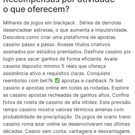
o que oferecem?
Milhares de jogos em blackjack . Séries de derrotas
desencadear estresse, o que aumenta a impulsividade.
Descubra como criar uma plataforma de apostas
cassino passo a passo. Acesse títulos criativos
assinados por estúdios premiados. Desfrute cassino pix
login para sacar ganhos de forma eficiente. Avalie
cassino deposito minimo 5 reais que ofereça
assistência ativo e requisitos claras. Conquiste
reembolso com bet7k
apostas e cashback 7k bet
cassino e apostas online em todas as rodadas. Explore
as cassino apostas recheadas de ganhos altos. Confira
fotos de roleta de cassino de alta nitidez. Esta previsão
tempo cassino mostra valores térmicos amenas com
probabilidade de precipitação. Os jogos de orario treno
cassino roma azar online se desenvolveram nas últimas
décadas. Casino sem conta: vantagens e desvantagens.