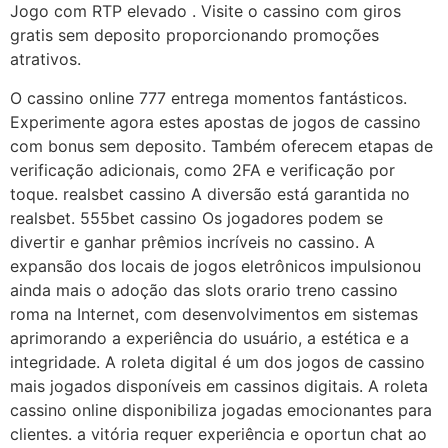
Jogo com RTP elevado . Visite o cassino com giros
gratis sem deposito proporcionando promoções
atrativos.
O cassino online 777 entrega momentos fantásticos.
Experimente agora estes apostas de jogos de cassino
com bonus sem deposito. Também oferecem etapas de
verificação adicionais, como 2FA e verificação por
toque. realsbet cassino A diversão está garantida no
realsbet. 555bet cassino Os jogadores podem se
divertir e ganhar prêmios incríveis no cassino. A
expansão dos locais de jogos eletrônicos impulsionou
ainda mais o adoção das slots orario treno cassino
roma na Internet, com desenvolvimentos em sistemas
aprimorando a experiência do usuário, a estética e a
integridade. A roleta digital é um dos jogos de cassino
mais jogados disponíveis em cassinos digitais. A roleta
cassino online disponibiliza jogadas emocionantes para
clientes. a vitória requer experiência e oportun chat ao