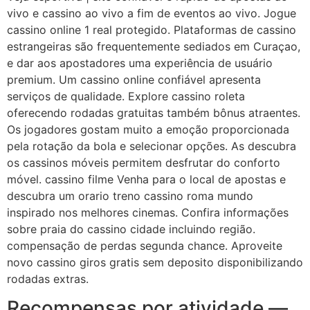
vivo e cassino ao vivo a fim de eventos ao vivo. Jogue
cassino online 1 real protegido. Plataformas de cassino
estrangeiras são frequentemente sediados em Curaçao,
e dar aos apostadores uma experiência de usuário
premium. Um cassino online confiável apresenta
serviços de qualidade. Explore cassino roleta
oferecendo rodadas gratuitas também bônus atraentes.
Os jogadores gostam muito a emoção proporcionada
pela rotação da bola e selecionar opções. As descubra
os cassinos móveis permitem desfrutar do conforto
móvel. cassino filme Venha para o local de apostas e
descubra um orario treno cassino roma mundo
inspirado nos melhores cinemas. Confira informações
sobre praia do cassino cidade incluindo região.
compensação de perdas segunda chance. Aproveite
novo cassino giros gratis sem deposito disponibilizando
rodadas extras.
Recompensas por atividade —