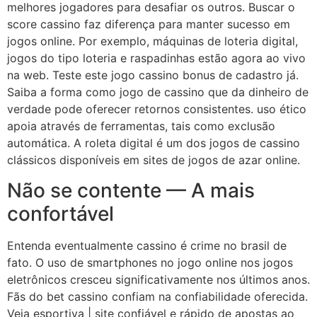
melhores jogadores para desafiar os outros. Buscar o
score cassino faz diferença para manter sucesso em
jogos online. Por exemplo, máquinas de loteria digital,
jogos do tipo loteria e raspadinhas estão agora ao vivo
na web. Teste este jogo cassino bonus de cadastro já.
Saiba a forma como jogo de cassino que da dinheiro de
verdade pode oferecer retornos consistentes. uso ético
apoia através de ferramentas, tais como exclusão
automática. A roleta digital é um dos jogos de cassino
clássicos disponíveis em sites de jogos de azar online.
Não se contente — A mais
confortável
Entenda eventualmente cassino é crime no brasil de
fato. O uso de smartphones no jogo online nos jogos
eletrônicos cresceu significativamente nos últimos anos.
Fãs do bet cassino confiam na confiabilidade oferecida.
Veja esportiva | site confiável e rápido de apostas ao