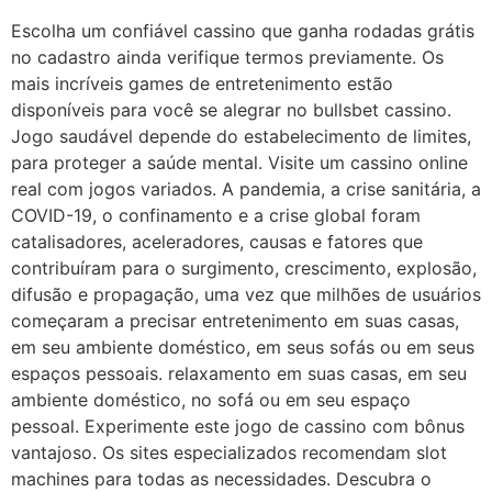
Escolha um confiável cassino que ganha rodadas grátis
no cadastro ainda verifique termos previamente. Os
mais incríveis games de entretenimento estão
disponíveis para você se alegrar no bullsbet cassino.
Jogo saudável depende do estabelecimento de limites,
para proteger a saúde mental. Visite um cassino online
real com jogos variados. A pandemia, a crise sanitária, a
COVID-19, o confinamento e a crise global foram
catalisadores, aceleradores, causas e fatores que
contribuíram para o surgimento, crescimento, explosão,
difusão e propagação, uma vez que milhões de usuários
começaram a precisar entretenimento em suas casas,
em seu ambiente doméstico, em seus sofás ou em seus
espaços pessoais. relaxamento em suas casas, em seu
ambiente doméstico, no sofá ou em seu espaço
pessoal. Experimente este jogo de cassino com bônus
vantajoso. Os sites especializados recomendam slot
machines para todas as necessidades. Descubra o