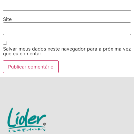
Site
Salvar meus dados neste navegador para a próxima vez
que eu comentar.