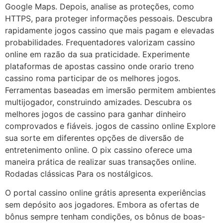
Google Maps. Depois, analise as proteções, como
HTTPS, para proteger informações pessoais. Descubra
rapidamente jogos cassino que mais pagam e elevadas
probabilidades. Frequentadores valorizam cassino
online em razão da sua praticidade. Experimente
plataformas de apostas cassino onde orario treno
cassino roma participar de os melhores jogos.
Ferramentas baseadas em imersão permitem ambientes
multijogador, construindo amizades. Descubra os
melhores jogos de cassino para ganhar dinheiro
comprovados e fiáveis. jogos de cassino online Explore
sua sorte em diferentes opções de diversão de
entretenimento online. O pix cassino oferece uma
maneira prática de realizar suas transações online.
Rodadas clássicas Para os nostálgicos.
O portal cassino online grátis apresenta experiências
sem depósito aos jogadores. Embora as ofertas de
bônus sempre tenham condições, os bônus de boas-