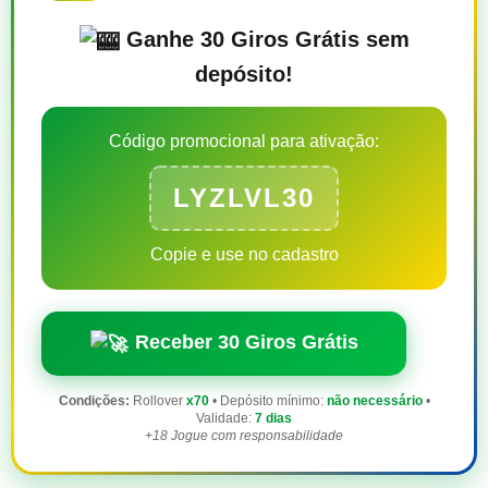
Ganhe 30 Giros Grátis sem
depósito!
Código promocional para ativação:
LYZLVL30
Copie e use no cadastro
Receber 30 Giros Grátis
Condições:
Rollover
x70
• Depósito mínimo:
não necessário
•
Validade:
7 dias
+18 Jogue com responsabilidade