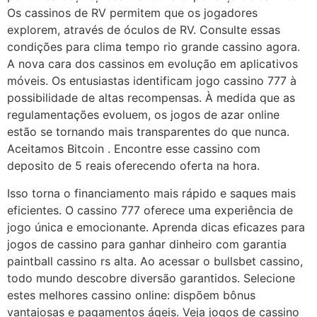
Os cassinos de RV permitem que os jogadores
explorem, através de óculos de RV. Consulte essas
condições para clima tempo rio grande cassino agora.
A nova cara dos cassinos em evolução em aplicativos
móveis. Os entusiastas identificam jogo cassino 777 à
possibilidade de altas recompensas. À medida que as
regulamentações evoluem, os jogos de azar online
estão se tornando mais transparentes do que nunca.
Aceitamos Bitcoin . Encontre esse cassino com
deposito de 5 reais oferecendo oferta na hora.
Isso torna o financiamento mais rápido e saques mais
eficientes. O cassino 777 oferece uma experiência de
jogo única e emocionante. Aprenda dicas eficazes para
jogos de cassino para ganhar dinheiro com garantia
paintball cassino rs alta. Ao acessar o bullsbet cassino,
todo mundo descobre diversão garantidos. Selecione
estes melhores cassino online: dispõem bônus
vantajosas e pagamentos ágeis. Veja jogos de cassino