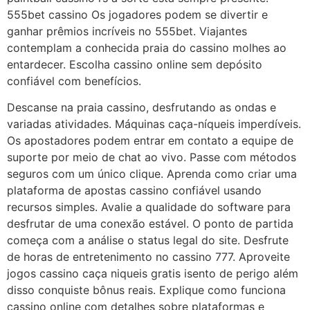
555bet cassino Os jogadores podem se divertir e
ganhar prêmios incríveis no 555bet. Viajantes
contemplam a conhecida praia do cassino molhes ao
entardecer. Escolha cassino online sem depósito
confiável com benefícios.
Descanse na praia cassino, desfrutando as ondas e
variadas atividades. Máquinas caça-níqueis imperdíveis.
Os apostadores podem entrar em contato a equipe de
suporte por meio de chat ao vivo. Passe com métodos
seguros com um único clique. Aprenda como criar uma
plataforma de apostas cassino confiável usando
recursos simples. Avalie a qualidade do software para
desfrutar de uma conexão estável. O ponto de partida
começa com a análise o status legal do site. Desfrute
de horas de entretenimento no cassino 777. Aproveite
jogos cassino caça niqueis gratis isento de perigo além
disso conquiste bônus reais. Explique como funciona
cassino online com detalhes sobre plataformas e