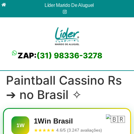
Líder Marido De Aluguel
ZAP:
(31) 98336-3278
Paintball Cassino Rs
➔ no Brasil ✧
1Win Brasil
1W
★★★★★
4.6/5 (3.247 avaliações)