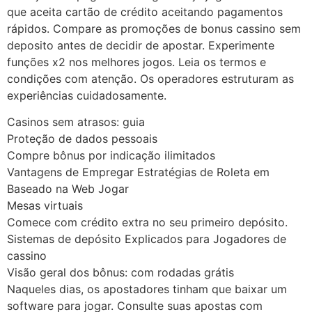
que aceita cartão de crédito aceitando pagamentos
rápidos. Compare as promoções de bonus cassino sem
deposito antes de decidir de apostar. Experimente
funções x2 nos melhores jogos. Leia os termos e
condições com atenção. Os operadores estruturam as
experiências cuidadosamente.
Casinos sem atrasos: guia
Proteção de dados pessoais
Compre bônus por indicação ilimitados
Vantagens de Empregar Estratégias de Roleta em
Baseado na Web Jogar
Mesas virtuais
Comece com crédito extra no seu primeiro depósito.
Sistemas de depósito Explicados para Jogadores de
cassino
Visão geral dos bônus: com rodadas grátis
Naqueles dias, os apostadores tinham que baixar um
software para jogar. Consulte suas apostas com