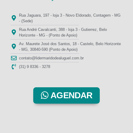
Rua Jaguara, 197 - loja 3 - Novo Eldorado, Contagem - MG
- (Sede)
Rua André Cavalcanti, 388 - loja 3 - Gutierrez, Belo
Horizonte - MG - (Ponto de Apoio)
Av. Maurete José dos Santos, 18 - Castelo, Belo Horizonte
- MG, 30840-590 (Ponto de Apoio)
contato@lidermaridodealuguel.com.br
(31) 9 8336 - 3278
AGENDAR