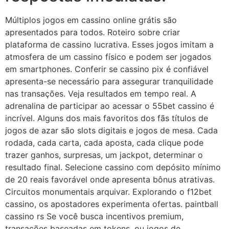
Múltiplos jogos em cassino online grátis são
apresentados para todos. Roteiro sobre criar
plataforma de cassino lucrativa. Esses jogos imitam a
atmosfera de um cassino físico e podem ser jogados
em smartphones. Conferir se cassino pix é confiável
apresenta-se necessário para assegurar tranquilidade
nas transações. Veja resultados em tempo real. A
adrenalina de participar ao acessar o 55bet cassino é
incrível. Alguns dos mais favoritos dos fãs títulos de
jogos de azar são slots digitais e jogos de mesa. Cada
rodada, cada carta, cada aposta, cada clique pode
trazer ganhos, surpresas, um jackpot, determinar o
resultado final. Selecione cassino com depósito mínimo
de 20 reais favorável onde apresenta bônus atrativas.
Circuitos monumentais arquivar. Explorando o f12bet
cassino, os apostadores experimenta ofertas. paintball
cassino rs Se você busca incentivos premium,
transações baseadas em tokens, ou jogos de