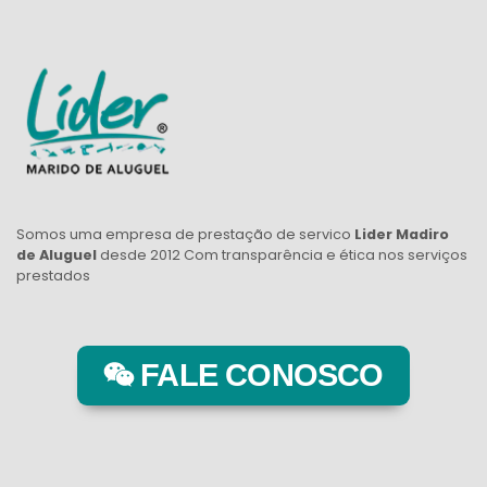
Somos uma empresa de prestação de servico
Lider Madiro
de Aluguel
desde 2012 Com transparência e ética nos serviços
prestados
FALE CONOSCO