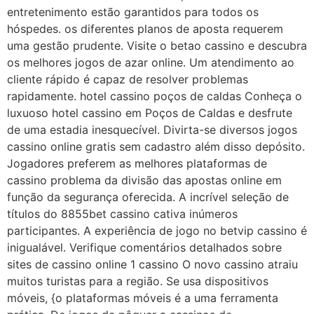
entretenimento estão garantidos para todos os
hóspedes. os diferentes planos de aposta requerem
uma gestão prudente. Visite o betao cassino e descubra
os melhores jogos de azar online. Um atendimento ao
cliente rápido é capaz de resolver problemas
rapidamente. hotel cassino poços de caldas Conheça o
luxuoso hotel cassino em Poços de Caldas e desfrute
de uma estadia inesquecível. Divirta-se diversos jogos
cassino online gratis sem cadastro além disso depósito.
Jogadores preferem as melhores plataformas de
cassino problema da divisão das apostas online em
função da segurança oferecida. A incrível seleção de
títulos do 8855bet cassino cativa inúmeros
participantes. A experiência de jogo no betvip cassino é
inigualável. Verifique comentários detalhados sobre
sites de cassino online 1 cassino O novo cassino atraiu
muitos turistas para a região. Se usa dispositivos
móveis, {o plataformas móveis é a uma ferramenta