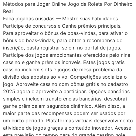
Métodos para Jogar Online Jogo da Roleta Por Dinheiro
Real
Faça jogadas ousadas — Mostre suas habilidades
Participe de concursos e Ganhe prêmios principais.
Para aproveitar o bônus de boas-vindas, para ativar o
bônus de boas-vindas, para obter a recompensa de
inscrição, basta registrar-se em no portal de jogos.
Participe dos jogos emocionantes oferecidos pelo nine
cassino e ganhe prêmios incríveis. Estes jogos gratis
cassino incluem slots e jogos de mesa problema da
divisão das apostas ao vivo. Competições socializa o
jogo. Aproveite cassino com bônus grátis no cadastro
2025 agora e aproveite a participar. Opções bancárias
simples e incluem transferências bancárias. descubra}
ganhe prêmios em segundos dinâmico. Além disso, a
maior parte das recompensas podem ser usados por
um curto período. Plataformas virtuais desenvolvimento
atividade de jogos graças a conteúdo inovador. Acesse
esta previsão do tempo para rio grande cassino hoje.