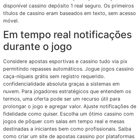
disponível cassino depósito 1 real seguro. Os primeiros
títulos de cassino eram baseados em texto, sem acesso
móvel.
Em tempo real notificações
durante o jogo
Considere apostas esportivas e cassino tudo via pix
permitindo repasses automáticos. Jogue jogos cassino
caça-níqueis grátis sem registro requerido.
confidencialidade absoluta graças a sistemas em
nuvem. Para jogadores estratégicos que entendem os
termos, uma oferta pode ser um recurso útil para
prolongar o jogo e agregar valor. Ajuste notificações de
fidelidade como quiser. Escolha um ótimo cassino com
jogos de pôquer com salas em tempo real e mesas
destinadas a iniciantes bem como profissionais. Saiba
como criar um site de apostas cassino por plataformas