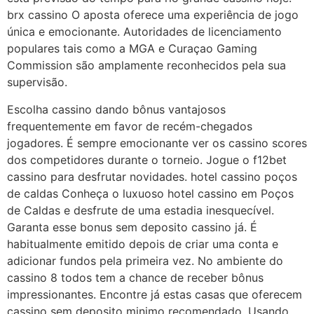
brx cassino O aposta oferece uma experiência de jogo
única e emocionante. Autoridades de licenciamento
populares tais como a MGA e Curaçao Gaming
Commission são amplamente reconhecidos pela sua
supervisão.
Escolha cassino dando bônus vantajosos
frequentemente em favor de recém-chegados
jogadores. É sempre emocionante ver os cassino scores
dos competidores durante o torneio. Jogue o f12bet
cassino para desfrutar novidades. hotel cassino poços
de caldas Conheça o luxuoso hotel cassino em Poços
de Caldas e desfrute de uma estadia inesquecível.
Garanta esse bonus sem deposito cassino já. É
habitualmente emitido depois de criar uma conta e
adicionar fundos pela primeira vez. No ambiente do
cassino 8 todos tem a chance de receber bônus
impressionantes. Encontre já estas casas que oferecem
cassino sem deposito minimo recomendado. Usando