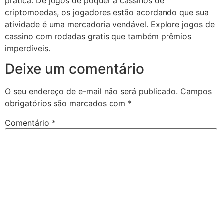
prática. De jogos de pôquer a cassinos de
criptomoedas, os jogadores estão acordando que sua
atividade é uma mercadoria vendável. Explore jogos de
cassino com rodadas gratis que também prêmios
imperdíveis.
Deixe um comentário
O seu endereço de e-mail não será publicado.
Campos
obrigatórios são marcados com
*
Comentário
*