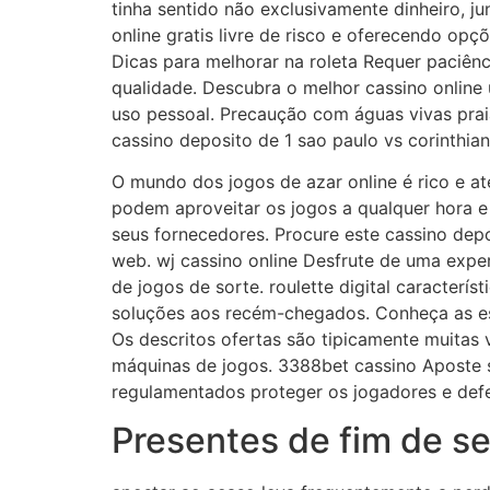
tinha sentido não exclusivamente dinheiro, j
online gratis livre de risco e oferecendo opç
Dicas para melhorar na roleta Requer paciênc
qualidade. Descubra o melhor cassino online 
uso pessoal. Precaução com águas vivas pra
cassino deposito de 1 sao paulo vs corinthian
O mundo dos jogos de azar online é rico e at
podem aproveitar os jogos a qualquer hora e 
seus fornecedores. Procure este cassino depos
web. wj cassino online Desfrute de uma exper
de jogos de sorte. roulette digital caracterís
soluções aos recém-chegados. Conheça as est
Os descritos ofertas são tipicamente muitas
máquinas de jogos. 3388bet cassino Aposte s
regulamentados proteger os jogadores e defe
Presentes de fim de s