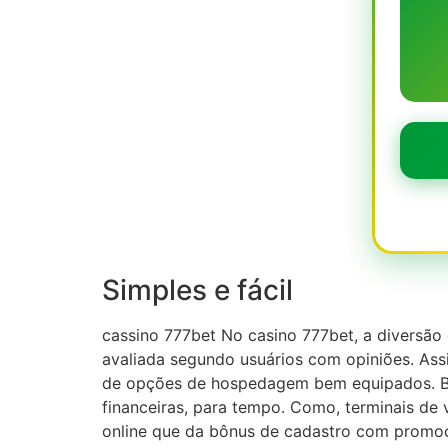
Simples e fácil
cassino 777bet No casino 777bet, a diversão
avaliada segundo usuários com opiniões. Assi
de opções de hospedagem bem equipados. Busq
financeiras, para tempo. Como, terminais de v
online que da bônus de cadastro com promoçõ