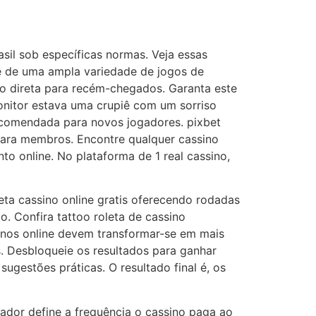
sil sob específicas normas. Veja essas
te de uma ampla variedade de jogos de
o direta para recém-chegados. Garanta este
onitor estava uma crupiê com um sorriso
ecomendada para novos jogadores. pixbet
 para membros. Encontre qualquer cassino
o online. No plataforma de 1 real cassino,
eta cassino online gratis oferecendo rodadas
o. Confira tattoo roleta de cassino
sinos online devem transformar-se em mais
s. Desbloqueie os resultados para ganhar
ugestões práticas. O resultado final é, os
gador define a frequência o cassino paga ao