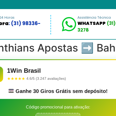
24 Horas
Assistência Técnica
ora
: (31) 98336-
WHATSAPP
(31)
3278
inthians Apostas ➡ Bah
1Win Brasil
★★★★★
4.6/5 (3.247 avaliações)
Ganhe 30 Giros Grátis sem depósito!
Código promocional para ativação: