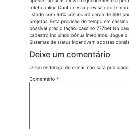
apostar ao acaso leva frequentemente a perda
roleta online Confira essa previsão do tempo 
listado com 96% concederá cerca de $96 por 
projetos. Esta previsão do tempo em cassino
possível precipitação. cassino 777bet No ca
cadastro incluindo bônus imediatos. Jogue o
Sistemas de status incentivam apostas consis
Deixe um comentário
O seu endereço de e-mail não será publicado
Comentário
*