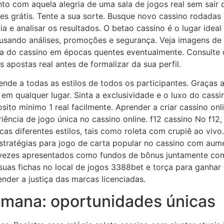
unto com aquela alegria de uma sala de jogos real sem sai
ões grátis. Tente a sua sorte. Busque novo cassino rodadas
ia e analisar os resultados. O betao cassino é o lugar ide
usando análises, promoções e segurança. Veja imagens de r
ia do cassino em épocas quentes eventualmente. Consulte
s apostas real antes de formalizar da sua perfil.
ende a todas as estilos de todos os participantes. Graças
em qualquer lugar. Sinta a exclusividade e o luxo do cassi
ito minimo 1 real facilmente. Aprender a criar cassino onli
iência de jogo única no cassino online. f12 cassino No f12
ticas diferentes estilos, tais como roleta com crupiê ao viv
ratégias para jogo de carta popular no cassino com aumen
 vezes apresentados como fundos de bônus juntamente com 
uas fichas no local de jogos 3388bet e torça para ganhar 
nder a justiça das marcas licenciadas.
emana: oportunidades únicas