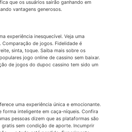
ifica que os usuários sairão ganhando em
nando vantagens generosos.
uma experiência inesquecível. Veja uma
s. Comparação de jogos. Fidelidade é
te, sinta, toque. Saiba mais sobre os
populares jogo online de cassino sem baixar.
seção de jogos do dupoc cassino tem sido um
oferece uma experiência única e emocionante.
 forma inteligente em caça-níqueis. Confira
gumas pessoas dizem que as plataformas são
 gratis sem condição de aporte. Incumprir