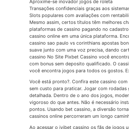
Aproxime-se inovador jogos de roleta
Transações confidenciais graças aos sistem
Slots populares com avaliações com rentabi
Mesmo assim, certos títulos têm melhores cha
plataformas de cassino pagando no cadastro 
cassino online em uma única plataforma. En
cassino sao paulo vs corinthians apostas bo
suave junto com uma voz precisa, dando car
cassino No Site Pixbet Cassino você encontr
com bonus sem deposito qualificado. O cassin
você encontra jogos para todos os gostos. E
Você está pronto?. Confira este cassino com
sem custo para praticar. Jogar com rodadas g
detalhada. Dentro de o ano dos jogos, moder
vigoroso do que antes. Não é necessário ins
pontos. Usando bet cassino, a diversão torna
cassinos online percorreram um longo camin
Ao acessar o ivibet cassino os fãs de jogos 