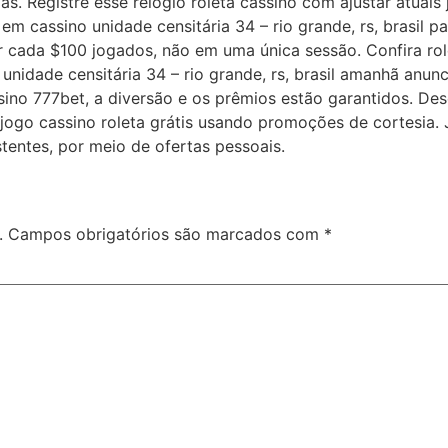
s. Registre esse relógio roleta cassino com ajustar atuai
em cassino unidade censitária 34 – rio grande, rs, brasil p
cada $100 jogados, não em uma única sessão. Confira role
 unidade censitária 34 – rio grande, rs, brasil amanhã an
ssino 777bet, a diversão e os prêmios estão garantidos. D
 jogo cassino roleta grátis usando promoções de cortesia
tentes, por meio de ofertas pessoais.
.
Campos obrigatórios são marcados com
*