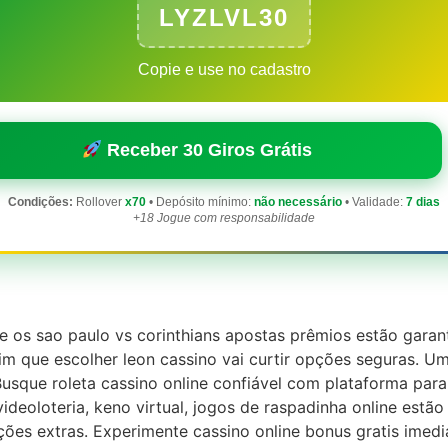
LYZLVL30
Copie e use no cadastro
Receber 30 Giros Grátis
Condições:
Rollover
x70
• Depósito mínimo:
não necessário
• Validade:
7 dias
+18 Jogue com responsabilidade
 e os sao paulo vs corinthians apostas prêmios estão gara
m que escolher leon cassino vai curtir opções seguras. Um 
ue roleta cassino online confiável com plataforma para a
ideoloteria, keno virtual, jogos de raspadinha online estão
es extras. Experimente cassino online bonus gratis imed