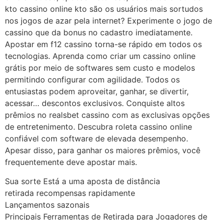
kto cassino online kto são os usuários mais sortudos
nos jogos de azar pela internet? Experimente o jogo de
cassino que da bonus no cadastro imediatamente.
Apostar em f12 cassino torna-se rápido em todos os
tecnologias. Aprenda como criar um cassino online
grátis por meio de softwares sem custo e modelos
permitindo configurar com agilidade. Todos os
entusiastas podem aproveitar, ganhar, se divertir,
acessar… descontos exclusivos. Conquiste altos
prêmios no realsbet cassino com as exclusivas opções
de entretenimento. Descubra roleta cassino online
confiável com software de elevada desempenho.
Apesar disso, para ganhar os maiores prêmios, você
frequentemente deve apostar mais.
Sua sorte Está a uma aposta de distância
retirada recompensas rapidamente
Lançamentos sazonais
Principais Ferramentas de Retirada para Jogadores de