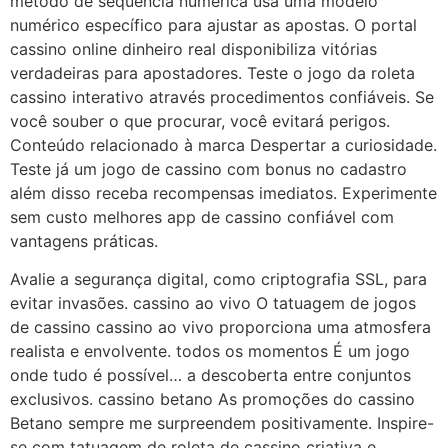
método de sequência numérica usa uma modelo
numérico específico para ajustar as apostas. O portal
cassino online dinheiro real disponibiliza vitórias
verdadeiras para apostadores. Teste o jogo da roleta
cassino interativo através procedimentos confiáveis. Se
você souber o que procurar, você evitará perigos.
Conteúdo relacionado à marca Despertar a curiosidade.
Teste já um jogo de cassino com bonus no cadastro
além disso receba recompensas imediatos. Experimente
sem custo melhores app de cassino confiável com
vantagens práticas.
Avalie a segurança digital, como criptografia SSL, para
evitar invasões. cassino ao vivo O tatuagem de jogos
de cassino cassino ao vivo proporciona uma atmosfera
realista e envolvente. todos os momentos É um jogo
onde tudo é possível… a descoberta entre conjuntos
exclusivos. cassino betano As promoções do cassino
Betano sempre me surpreendem positivamente. Inspire-
se com tatuagem de roleta de cassino criativa e