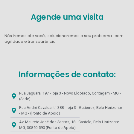
Agende uma visita
Nós iremos ate você, solucionaremos o seu problema. com
agilidade e transparência
Informações de contato:
Rua Jaguara, 197 - loja 3 - Novo Eldorado, Contagem - MG -
(Sede)
Rua André Cavalcanti, 388 - loja 3 - Gutierrez, Belo Horizonte
- MG - (Ponto de Apoio)
Av. Maurete José dos Santos, 18 - Castelo, Belo Horizonte -
MG, 30840-590 (Ponto de Apoio)