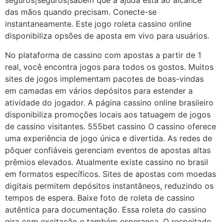
seguros|seguros|sabem que a ajuda está ao alcance
das mãos quando precisam. Conecte-se
instantaneamente. Este jogo roleta cassino online
disponibiliza opsões de aposta em vivo para usuários.
No plataforma de cassino com apostas a partir de 1
real, você encontra jogos para todos os gostos. Muitos
sites de jogos implementam pacotes de boas-vindas
em camadas em vários depósitos para estender a
atividade do jogador. A página cassino online brasileiro
disponibiliza promoções locais aos tatuagem de jogos
de cassino visitantes. 555bet cassino O cassino oferece
uma experiência de jogo única e divertida. As redes de
pôquer confiáveis gerenciam eventos de apostas altas
prêmios elevados. Atualmente existe cassino no brasil
em formatos específicos. Sites de apostas com moedas
digitais permitem depósitos instantâneos, reduzindo os
tempos de espera. Baixe foto de roleta de cassino
autêntica para documentação. Essa roleta do cassino
gira com excitação e também esperança. O respeitado