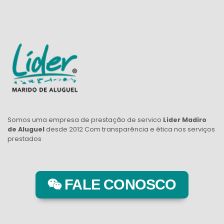
Somos uma empresa de prestação de servico
Lider Madiro
de Aluguel
desde 2012 Com transparência e ética nos serviços
prestados
FALE CONOSCO