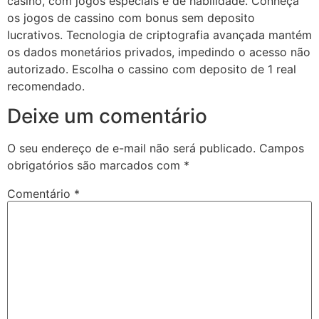
casino, com jogos especiais e de habilidade. Conheça
os jogos de cassino com bonus sem deposito
lucrativos. Tecnologia de criptografia avançada mantém
os dados monetários privados, impedindo o acesso não
autorizado. Escolha o cassino com deposito de 1 real
recomendado.
Deixe um comentário
O seu endereço de e-mail não será publicado.
Campos
obrigatórios são marcados com
*
Comentário
*