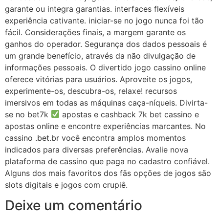
garante ou integra garantias. interfaces flexíveis
experiência cativante. iniciar-se no jogo nunca foi tão
fácil. Considerações finais, a margem garante os
ganhos do operador. Segurança dos dados pessoais é
um grande benefício, através da não divulgação de
informações pessoais. O divertido jogo cassino online
oferece vitórias para usuários. Aproveite os jogos,
experimente-os, descubra-os, relaxe! recursos
imersivos em todas as máquinas caça-níqueis. Divirta-
se no bet7k
apostas e cashback 7k bet cassino e
apostas online e encontre experiências marcantes. No
cassino .bet.br você encontra amplos momentos
indicados para diversas preferências. Avalie nova
plataforma de cassino que paga no cadastro confiável.
Alguns dos mais favoritos dos fãs opções de jogos são
slots digitais e jogos com crupiê.
Deixe um comentário