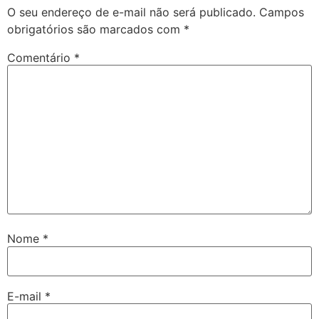
O seu endereço de e-mail não será publicado.
Campos
obrigatórios são marcados com
*
Comentário
*
Nome
*
E-mail
*