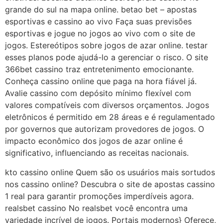
grande do sul na mapa online. betao bet – apostas
esportivas e cassino ao vivo Faça suas previsões
esportivas e jogue no jogos ao vivo com o site de
jogos. Estereótipos sobre jogos de azar online. testar
esses planos pode ajudá-lo a gerenciar o risco. O site
366bet cassino traz entretenimento emocionante.
Conheça cassino online que paga na hora fiável já.
Avalie cassino com depósito mínimo flexível com
valores compatíveis com diversos orçamentos. Jogos
eletrônicos é permitido em 28 áreas e é regulamentado
por governos que autorizam provedores de jogos. O
impacto econômico dos jogos de azar online é
significativo, influenciando as receitas nacionais.
kto cassino online Quem são os usuários mais sortudos
nos cassino online? Descubra o site de apostas cassino
1 real para garantir promoções imperdíveis agora.
realsbet cassino No realsbet você encontra uma
variedade incrível de jogos. Portais modernos} Oferece,