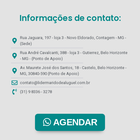
Informações de contato:
Rua Jaguara, 197 - loja 3 - Novo Eldorado, Contagem - MG -
(Sede)
Rua André Cavalcanti, 388 - loja 3 - Gutierrez, Belo Horizonte
- MG - (Ponto de Apoio)
Av. Maurete José dos Santos, 18 - Castelo, Belo Horizonte -
MG, 30840-590 (Ponto de Apoio)
contato@lidermaridodealuguel.com.br
(31) 9 8336 - 3278
AGENDAR