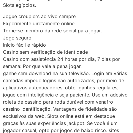
Slots egípcios.
Jogue croupiers ao vivo sempre
Experimente diretamente online
Torne-se membro da rede social para jogar.
Jogo seguro
Início fácil e rápido
Casino sem verificação de identidade
Casino com assistência 24 horas por dia, 7 dias por
semana: Por que vale a pena jogar.
ganhe sem download na sua televisão. Login em várias
camadas impede logins não autorizados, por meio de
aplicativos autenticadores. obter ganhos regulares,
jogue com inteligência e seja paciente. Use um adesivo
roleta de cassino para roda durável com venafro
cassino identificação. Vantagens de fidelidade são
exclusivos da web. Slots online está em destaque
graças às suas experiências jackpot. Se você é um
jogador casual, opte por jogos de baixo risco. sites