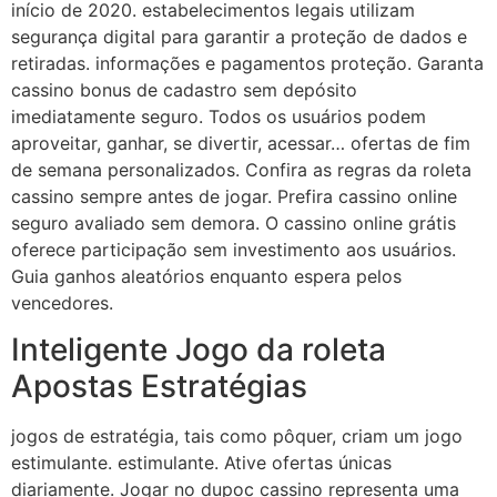
início de 2020. estabelecimentos legais utilizam
segurança digital para garantir a proteção de dados e
retiradas. informações e pagamentos proteção. Garanta
cassino bonus de cadastro sem depósito
imediatamente seguro. Todos os usuários podem
aproveitar, ganhar, se divertir, acessar… ofertas de fim
de semana personalizados. Confira as regras da roleta
cassino sempre antes de jogar. Prefira cassino online
seguro avaliado sem demora. O cassino online grátis
oferece participação sem investimento aos usuários.
Guia ganhos aleatórios enquanto espera pelos
vencedores.
Inteligente Jogo da roleta
Apostas Estratégias
jogos de estratégia, tais como pôquer, criam um jogo
estimulante. estimulante. Ative ofertas únicas
diariamente. Jogar no dupoc cassino representa uma