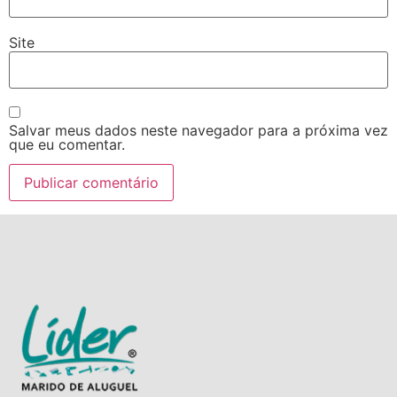
Site
Salvar meus dados neste navegador para a próxima vez
que eu comentar.