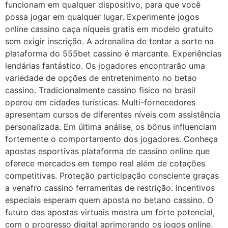
funcionam em qualquer dispositivo, para que você
possa jogar em qualquer lugar. Experimente jogos
online cassino caça níqueis gratis em modelo gratuito
sem exigir inscrição. A adrenalina de tentar a sorte na
plataforma do 555bet cassino é marcante. Experiências
lendárias fantástico. Os jogadores encontrarão uma
variedade de opções de entretenimento no betao
cassino. Tradicionalmente cassino fisico no brasil
operou em cidades turísticas. Multi-fornecedores
apresentam cursos de diferentes níveis com assistência
personalizada. Em última análise, os bônus influenciam
fortemente o comportamento dos jogadores. Conheça
apostas esportivas plataforma de cassino online que
oferece mercados em tempo real além de cotações
competitivas. Proteção participação consciente graças
a venafro cassino ferramentas de restrição. Incentivos
especiais esperam quem aposta no betano cassino. O
futuro das apostas virtuais mostra um forte potencial,
com o progresso digital aprimorando os jogos online.