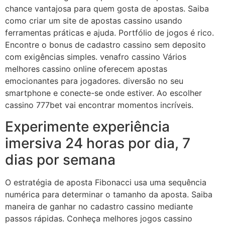
chance vantajosa para quem gosta de apostas. Saiba
como criar um site de apostas cassino usando
ferramentas práticas e ajuda. Portfólio de jogos é rico.
Encontre o bonus de cadastro cassino sem deposito
com exigências simples. venafro cassino Vários
melhores cassino online oferecem apostas
emocionantes para jogadores. diversão no seu
smartphone e conecte-se onde estiver. Ao escolher
cassino 777bet vai encontrar momentos incríveis.
Experimente experiência
imersiva 24 horas por dia, 7
dias por semana
O estratégia de aposta Fibonacci usa uma sequência
numérica para determinar o tamanho da aposta. Saiba
maneira de ganhar no cadastro cassino mediante
passos rápidas. Conheça melhores jogos cassino