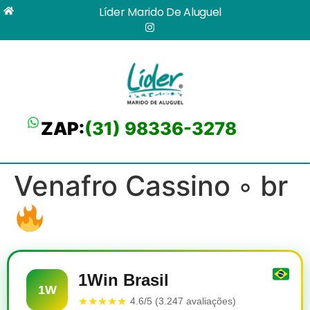
Líder Marido De Aluguel
ZAP:
(31) 98336-3278
Venafro Cassino ◦ br
1Win Brasil
1W
★★★★★
4.6/5 (3.247 avaliações)