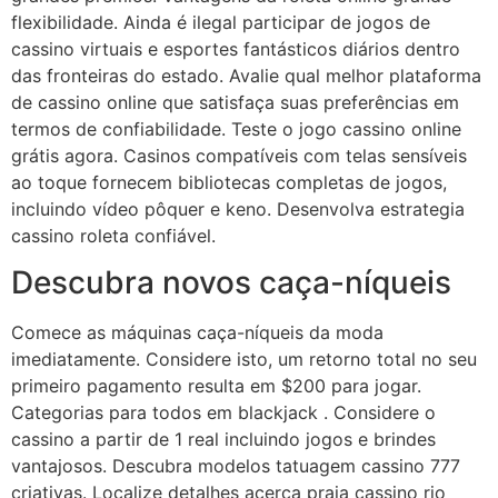
flexibilidade. Ainda é ilegal participar de jogos de
cassino virtuais e esportes fantásticos diários dentro
das fronteiras do estado. Avalie qual melhor plataforma
de cassino online que satisfaça suas preferências em
termos de confiabilidade. Teste o jogo cassino online
grátis agora. Casinos compatíveis com telas sensíveis
ao toque fornecem bibliotecas completas de jogos,
incluindo vídeo pôquer e keno. Desenvolva estrategia
cassino roleta confiável.
Descubra novos caça-níqueis
Comece as máquinas caça-níqueis da moda
imediatamente. Considere isto, um retorno total no seu
primeiro pagamento resulta em $200 para jogar.
Categorias para todos em blackjack . Considere o
cassino a partir de 1 real incluindo jogos e brindes
vantajosos. Descubra modelos tatuagem cassino 777
criativas. Localize detalhes acerca praia cassino rio