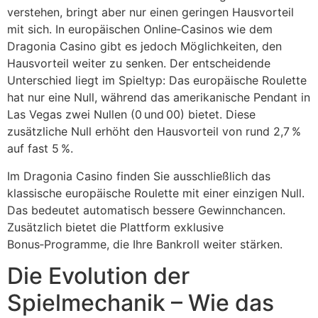
verstehen, bringt aber nur einen geringen Hausvorteil
mit sich. In europäischen Online‑Casinos wie dem
Dragonia Casino gibt es jedoch Möglichkeiten, den
Hausvorteil weiter zu senken. Der entscheidende
Unterschied liegt im Spieltyp: Das europäische Roulette
hat nur eine Null, während das amerikanische Pendant in
Las Vegas zwei Nullen (0 und 00) bietet. Diese
zusätzliche Null erhöht den Hausvorteil von rund 2,7 %
auf fast 5 %.
Im Dragonia Casino finden Sie ausschließlich das
klassische europäische Roulette mit einer einzigen Null.
Das bedeutet automatisch bessere Gewinnchancen.
Zusätzlich bietet die Plattform exklusive
Bonus‑Programme, die Ihre Bankroll weiter stärken.
Die Evolution der
Spielmechanik – Wie das