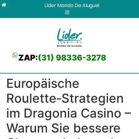
Líder Marido De Aluguel
ZAP:
(31) 98336-3278
Europäische
Roulette‑Strategien
im Dragonia Casino –
Warum Sie bessere