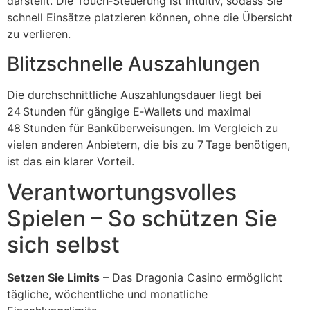
darstellt. Die Touch‑Steuerung ist intuitiv, sodass Sie
schnell Einsätze platzieren können, ohne die Übersicht
zu verlieren.
Blitzschnelle Auszahlungen
Die durchschnittliche Auszahlungsdauer liegt bei
24 Stunden für gängige E‑Wallets und maximal
48 Stunden für Banküberweisungen. Im Vergleich zu
vielen anderen Anbietern, die bis zu 7 Tage benötigen,
ist das ein klarer Vorteil.
Verantwortungsvolles
Spielen – So schützen Sie
sich selbst
Setzen Sie Limits
– Das Dragonia Casino ermöglicht
tägliche, wöchentliche und monatliche