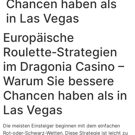
Chancen haben als
in Las Vegas
Europäische
Roulette‑Strategien
im Dragonia Casino –
Warum Sie bessere
Chancen haben als in
Las Vegas
Die meisten Einsteiger beginnen mit dem einfachen
Rot‑oder‑Schwarz‑Wetten. Diese Strategie ist leicht zu