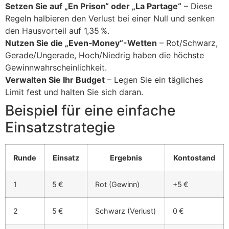
Setzen Sie auf „En Prison“ oder „La Partage“
– Diese
Regeln halbieren den Verlust bei einer Null und senken
den Hausvorteil auf 1,35 %.
Nutzen Sie die „Even‑Money“-Wetten
– Rot/Schwarz,
Gerade/Ungerade, Hoch/Niedrig haben die höchste
Gewinnwahrscheinlichkeit.
Verwalten Sie Ihr Budget
– Legen Sie ein tägliches
Limit fest und halten Sie sich daran.
Beispiel für eine einfache
Einsatzstrategie
Runde
Einsatz
Ergebnis
Kontostand
1
5 €
Rot (Gewinn)
+5 €
2
5 €
Schwarz (Verlust)
0 €