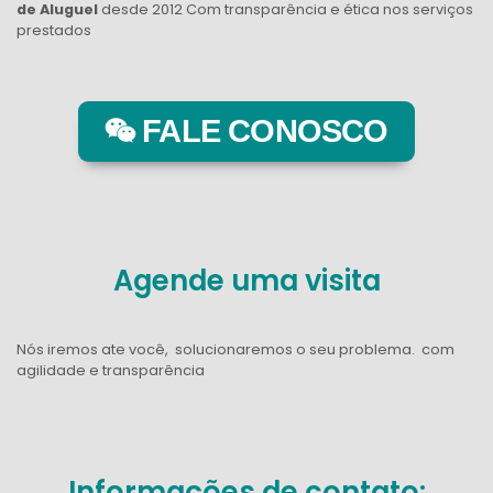
de Aluguel
desde 2012 Com transparência e ética nos serviços
prestados
FALE CONOSCO
Agende uma visita
Nós iremos ate você, solucionaremos o seu problema. com
agilidade e transparência
Informações de contato: