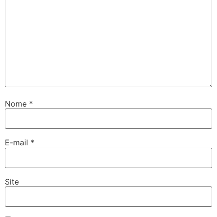
Nome
*
E-mail
*
Site