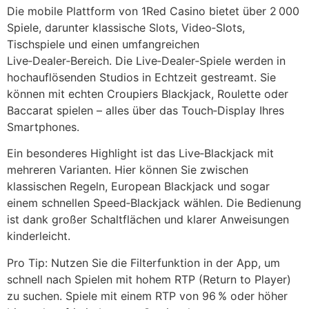
Die mobile Plattform von 1Red Casino bietet über 2 000
Spiele, darunter klassische Slots, Video‑Slots,
Tischspiele und einen umfangreichen
Live‑Dealer‑Bereich. Die Live‑Dealer‑Spiele werden in
hochauflösenden Studios in Echtzeit gestreamt. Sie
können mit echten Croupiers Blackjack, Roulette oder
Baccarat spielen – alles über das Touch‑Display Ihres
Smartphones.
Ein besonderes Highlight ist das Live‑Blackjack mit
mehreren Varianten. Hier können Sie zwischen
klassischen Regeln, European Blackjack und sogar
einem schnellen Speed‑Blackjack wählen. Die Bedienung
ist dank großer Schaltflächen und klarer Anweisungen
kinderleicht.
Pro Tip: Nutzen Sie die Filterfunktion in der App, um
schnell nach Spielen mit hohem RTP (Return to Player)
zu suchen. Spiele mit einem RTP von 96 % oder höher