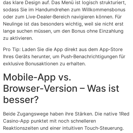
das klare Design auf. Das Menü ist logisch strukturiert,
sodass Sie im Handumdrehen zum Willkommensbonus
oder zum Live‑Dealer‑Bereich navigieren können. Für
Neulinge ist das besonders wichtig, weil sie nicht erst
lange suchen müssen, um den Bonus ohne Einzahlung
zu aktivieren.
Pro Tip: Laden Sie die App direkt aus dem App‑Store
Ihres Geräts herunter, um Push‑Benachrichtigungen für
exklusive Bonusaktionen zu erhalten.
Mobile‑App vs.
Browser‑Version – Was ist
besser?
Beide Zugangswege haben ihre Stärken. Die native 1Red
Casino‑App punktet mit noch schnelleren
Reaktionszeiten und einer intuitiven Touch‑Steuerung.