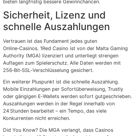
bieten langfristig bessere Gewinnchancen.
Sicherheit, Lizenz und
schnelle Auszahlungen
Vertrauen ist das Fundament jedes guten
Online‑Casinos. 1Red Casino ist von der Malta Gaming
Authority (MGA) lizenziert und unterliegt strengen
Auflagen zum Spielerschutz. Alle Daten werden mit
256‑Bit‑SSL‑Verschlüsselung gesichert.
Ein weiterer Pluspunkt ist die schnelle Auszahlung.
Mobile Einzahlungen per Sofortüberweisung, Trustly
oder gängigen E‑Wallets werden sofort gutgeschrieben.
Auszahlungen werden in der Regel innerhalb von
24 Stunden bearbeitet – ein Tempo, das viele
Konkurrenten nicht erreichen.
Did You Know? Die MGA verlangt, dass Casinos