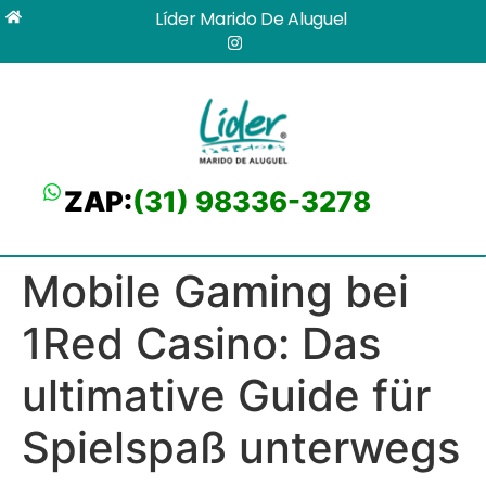
Líder Marido De Aluguel
ZAP:
(31) 98336-3278
Mobile Gaming bei
1Red Casino: Das
ultimative Guide für
Spielspaß unterwegs