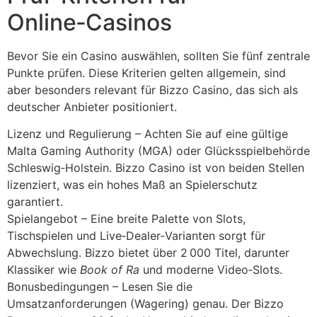
Online‑Casinos
Bevor Sie ein Casino auswählen, sollten Sie fünf zentrale
Punkte prüfen. Diese Kriterien gelten allgemein, sind
aber besonders relevant für Bizzo Casino, das sich als
deutscher Anbieter positioniert.
Lizenz und Regulierung – Achten Sie auf eine gültige
Malta Gaming Authority (MGA) oder Glücksspielbehörde
Schleswig‑Holstein. Bizzo Casino ist von beiden Stellen
lizenziert, was ein hohes Maß an Spielerschutz
garantiert.
Spielangebot – Eine breite Palette von Slots,
Tischspielen und Live‑Dealer‑Varianten sorgt für
Abwechslung. Bizzo bietet über 2 000 Titel, darunter
Klassiker wie
Book of Ra
und moderne Video‑Slots.
Bonusbedingungen – Lesen Sie die
Umsatzanforderungen (Wagering) genau. Der Bizzo