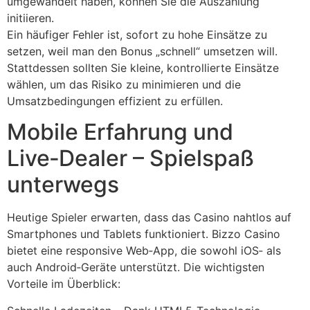
umgewandelt haben, können Sie die Auszahlung
initiieren.
Ein häufiger Fehler ist, sofort zu hohe Einsätze zu
setzen, weil man den Bonus „schnell“ umsetzen will.
Stattdessen sollten Sie kleine, kontrollierte Einsätze
wählen, um das Risiko zu minimieren und die
Umsatzbedingungen effizient zu erfüllen.
Mobile Erfahrung und
Live‑Dealer – Spielspaß
unterwegs
Heutige Spieler erwarten, dass das Casino nahtlos auf
Smartphones und Tablets funktioniert. Bizzo Casino
bietet eine responsive Web‑App, die sowohl iOS‑ als
auch Android‑Geräte unterstützt. Die wichtigsten
Vorteile im Überblick: