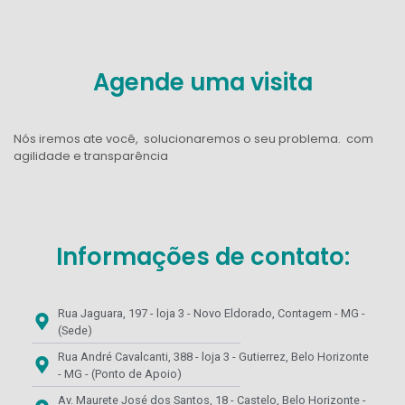
Agende uma visita
Nós iremos ate você, solucionaremos o seu problema. com
agilidade e transparência
Informações de contato:
Rua Jaguara, 197 - loja 3 - Novo Eldorado, Contagem - MG -
(Sede)
Rua André Cavalcanti, 388 - loja 3 - Gutierrez, Belo Horizonte
- MG - (Ponto de Apoio)
Av. Maurete José dos Santos, 18 - Castelo, Belo Horizonte -