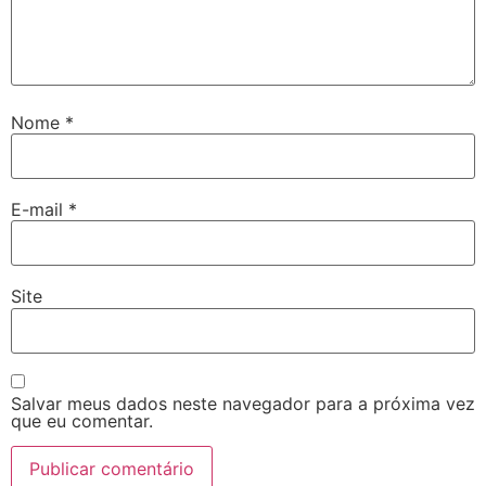
Nome
*
E-mail
*
Site
Salvar meus dados neste navegador para a próxima vez
que eu comentar.