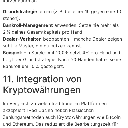
kurzer Fahrplan:
Grundstrategie
lernen (z. B. bei einer 16 gegen eine 10
stehen).
Bankroll‑Management
anwenden: Setze nie mehr als
2 % deines Gesamtkapitals pro Hand.
Dealer‑Verhalten
beobachten – manche Dealer zeigen
subtile Muster, die du nutzen kannst.
Beispiel:
Ein Spieler mit 200 € setzt 4 € pro Hand und
folgt der Grundstrategie. Nach 50 Händen hat er seine
Bankroll um 10 % gesteigert.
11. Integration von
Kryptowährungen
Im Vergleich zu vielen traditionellen Plattformen
akzeptiert 1Red Casino neben klassischen
Zahlungsmethoden auch Kryptowährungen wie Bitcoin
und Ethereum. Das reduziert die Bearbeitungszeit für