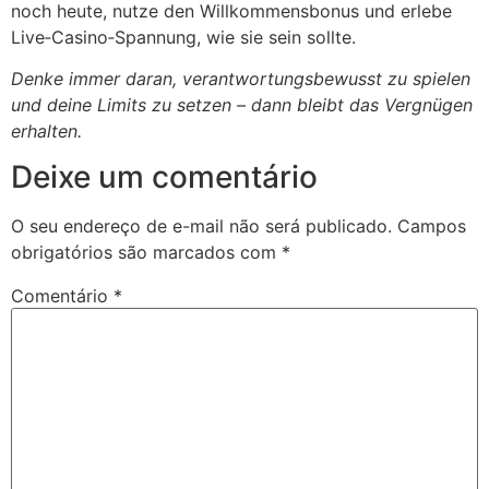
noch heute, nutze den Willkommensbonus und erlebe
Live‑Casino‑Spannung, wie sie sein sollte.
Denke immer daran, verantwortungsbewusst zu spielen
und deine Limits zu setzen – dann bleibt das Vergnügen
erhalten.
Deixe um comentário
O seu endereço de e-mail não será publicado.
Campos
obrigatórios são marcados com
*
Comentário
*