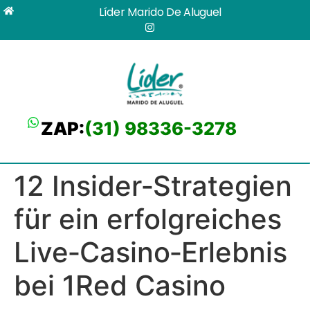
Líder Marido De Aluguel
ZAP:
(31) 98336-3278
12 Insider‑Strategien
für ein erfolgreiches
Live‑Casino‑Erlebnis
bei 1Red Casino