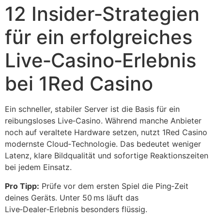
12 Insider‑Strategien
für ein erfolgreiches
Live‑Casino‑Erlebnis
bei 1Red Casino
Ein schneller, stabiler Server ist die Basis für ein
reibungsloses Live‑Casino. Während manche Anbieter
noch auf veraltete Hardware setzen, nutzt 1Red Casino
modernste Cloud‑Technologie. Das bedeutet weniger
Latenz, klare Bildqualität und sofortige Reaktionszeiten
bei jedem Einsatz.
Pro Tipp:
Prüfe vor dem ersten Spiel die Ping‑Zeit
deines Geräts. Unter 50 ms läuft das
Live‑Dealer‑Erlebnis besonders flüssig.