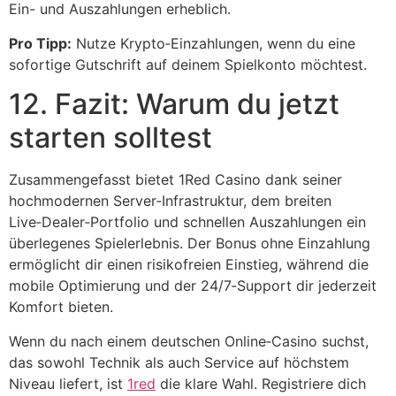
Ein- und Auszahlungen erheblich.
Pro Tipp:
Nutze Krypto‑Einzahlungen, wenn du eine
sofortige Gutschrift auf deinem Spielkonto möchtest.
12. Fazit: Warum du jetzt
starten solltest
Zusammengefasst bietet 1Red Casino dank seiner
hochmodernen Server‑Infrastruktur, dem breiten
Live‑Dealer‑Portfolio und schnellen Auszahlungen ein
überlegenes Spielerlebnis. Der Bonus ohne Einzahlung
ermöglicht dir einen risikofreien Einstieg, während die
mobile Optimierung und der 24/7‑Support dir jederzeit
Komfort bieten.
Wenn du nach einem deutschen Online‑Casino suchst,
das sowohl Technik als auch Service auf höchstem
Niveau liefert, ist
1red
die klare Wahl. Registriere dich