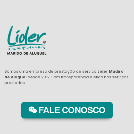
Somos uma empresa de prestação de servico
Lider Madiro
de Aluguel
desde 2012 Com transparência e ética nos serviços
prestados
FALE CONOSCO