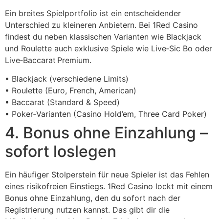
Ein breites Spielportfolio ist ein entscheidender
Unterschied zu kleineren Anbietern. Bei 1Red Casino
findest du neben klassischen Varianten wie Blackjack
und Roulette auch exklusive Spiele wie Live‑Sic Bo oder
Live‑Baccarat Premium.
• Blackjack (verschiedene Limits)
• Roulette (Euro, French, American)
• Baccarat (Standard & Speed)
• Poker‑Varianten (Casino Hold’em, Three Card Poker)
4. Bonus ohne Einzahlung –
sofort loslegen
Ein häufiger Stolperstein für neue Spieler ist das Fehlen
eines risikofreien Einstiegs. 1Red Casino lockt mit einem
Bonus ohne Einzahlung, den du sofort nach der
Registrierung nutzen kannst. Das gibt dir die