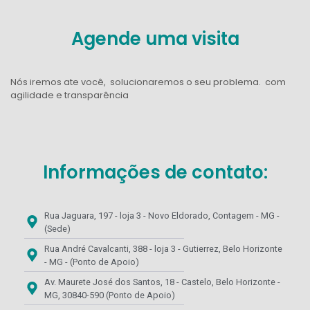
Agende uma visita
Nós iremos ate você, solucionaremos o seu problema. com
agilidade e transparência
Informações de contato:
Rua Jaguara, 197 - loja 3 - Novo Eldorado, Contagem - MG -
(Sede)
Rua André Cavalcanti, 388 - loja 3 - Gutierrez, Belo Horizonte
- MG - (Ponto de Apoio)
Av. Maurete José dos Santos, 18 - Castelo, Belo Horizonte -
MG, 30840-590 (Ponto de Apoio)