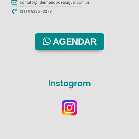
contato@lidermaridodealuguel.com.br
(31) 9 8336 - 3278
AGENDAR
Instagram