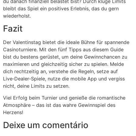
du danach finanziell belastet bist? Durch kluge Limits
bleibt das Spiel ein positives Erlebnis, das du gern
wiederholst.
Fazit
Der Valentinstag bietet die ideale Bühne für spannende
Casinoturniere. Mit den fünf Tipps aus diesem Guide
bist du bestens gerüstet, um deine Gewinnchancen zu
maximieren und gleichzeitig sicher zu spielen. Melde
dich rechtzeitig an, verstehe die Regeln, setze auf
Live‑Dealer‑Spiele, nutze die mobile App und vergiss
nicht, deine Limits zu setzen.
Viel Erfolg beim Turnier und genieße die romantische
Atmosphäre – das ist das wahre Gewinnspiel des
Herzens!
Deixe um comentário