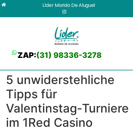
Líder Marido De Aluguel
ZAP:
(31) 98336-3278
5 unwiderstehliche
Tipps für
Valentinstag‑Turniere
im 1Red Casino