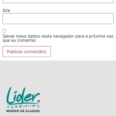
Site
Salvar meus dados neste navegador para a próxima vez
que eu comentar.