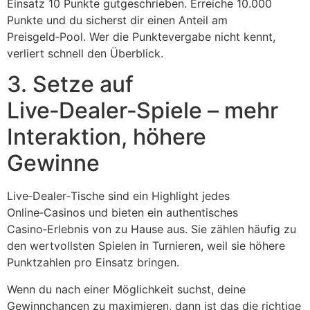
Einsatz 10 Punkte gutgeschrieben. Erreiche 10.000
Punkte und du sicherst dir einen Anteil am
Preisgeld‑Pool. Wer die Punktevergabe nicht kennt,
verliert schnell den Überblick.
3. Setze auf
Live‑Dealer‑Spiele – mehr
Interaktion, höhere
Gewinne
Live‑Dealer‑Tische sind ein Highlight jedes
Online‑Casinos und bieten ein authentisches
Casino‑Erlebnis von zu Hause aus. Sie zählen häufig zu
den wertvollsten Spielen in Turnieren, weil sie höhere
Punktzahlen pro Einsatz bringen.
Wenn du nach einer Möglichkeit suchst, deine
Gewinnchancen zu maximieren, dann ist das die richtige