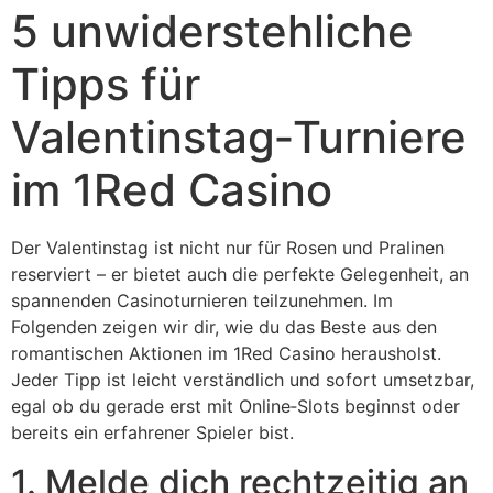
5 unwiderstehliche
Tipps für
Valentinstag‑Turniere
im 1Red Casino
Der Valentinstag ist nicht nur für Rosen und Pralinen
reserviert – er bietet auch die perfekte Gelegenheit, an
spannenden Casinoturnieren teilzunehmen. Im
Folgenden zeigen wir dir, wie du das Beste aus den
romantischen Aktionen im 1Red Casino herausholst.
Jeder Tipp ist leicht verständlich und sofort umsetzbar,
egal ob du gerade erst mit Online‑Slots beginnst oder
bereits ein erfahrener Spieler bist.
1. Melde dich rechtzeitig an