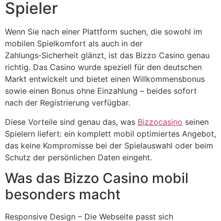
Spieler
Wenn Sie nach einer Plattform suchen, die sowohl im
mobilen Spielkomfort als auch in der
Zahlungs‑Sicherheit glänzt, ist das Bizzo Casino genau
richtig. Das Casino wurde speziell für den deutschen
Markt entwickelt und bietet einen Willkommensbonus
sowie einen Bonus ohne Einzahlung – beides sofort
nach der Registrierung verfügbar.
Diese Vorteile sind genau das, was
Bizzocasino
seinen
Spielern liefert: ein komplett mobil optimiertes Angebot,
das keine Kompromisse bei der Spielauswahl oder beim
Schutz der persönlichen Daten eingeht.
Was das Bizzo Casino mobil
besonders macht
Responsive Design – Die Webseite passt sich