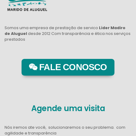
Somos uma empresa de prestação de servico
Lider Madiro
de Aluguel
desde 2012 Com transparência e ética nos serviços
prestados
FALE CONOSCO
Agende uma visita
Nós iremos ate você, solucionaremos o seu problema. com
agilidade e transparência