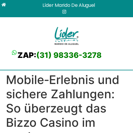
Líder Marido De Aluguel
ZAP:
(31) 98336-3278
Mobile‑Erlebnis und
sichere Zahlungen:
So überzeugt das
Bizzo Casino im