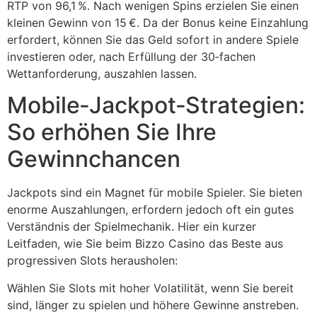
RTP von 96,1 %. Nach wenigen Spins erzielen Sie einen
kleinen Gewinn von 15 €. Da der Bonus keine Einzahlung
erfordert, können Sie das Geld sofort in andere Spiele
investieren oder, nach Erfüllung der 30‑fachen
Wettanforderung, auszahlen lassen.
Mobile‑Jackpot‑Strategien:
So erhöhen Sie Ihre
Gewinnchancen
Jackpots sind ein Magnet für mobile Spieler. Sie bieten
enorme Auszahlungen, erfordern jedoch oft ein gutes
Verständnis der Spielmechanik. Hier ein kurzer
Leitfaden, wie Sie beim Bizzo Casino das Beste aus
progressiven Slots herausholen:
Wählen Sie Slots mit hoher Volatilität, wenn Sie bereit
sind, länger zu spielen und höhere Gewinne anstreben.