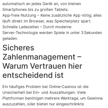
automatisch an jedes Gerät an, von kleinen
Smartphones bis zu großen Tablets.
App‑freie Nutzung – Keine zusätzliche App nötig; alles
läuft direkt im Browser, was Speicherplatz spart.
Schnelle Ladezeiten – Durch moderne
Server‑Technologie werden Spiele in unter 3 Sekunden
geladen.
Sicheres
Zahlenmanagement –
Warum Vertrauen hier
entscheidend ist
Ein häufiges Problem bei Online‑Casinos ist die
Unsicherheit bei Ein- und Auszahlungen. Viele
Plattformen benötigen mehrere Werktage, um Gewinne
auszuzahlen, oder bieten nur eingeschränkte