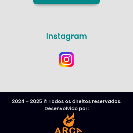
Instagram
2024 – 2025 © Todos os direitos reservados.
Desenvolvido por: