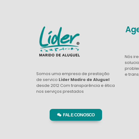
Ag
Nós ir
soluci
proble
Somos uma empresa de prestação
e tran
de servico
Lider Madiro de Aluguel
desde 2012 Com transparência e ética
nos serviços prestados
FALE CONOSCO