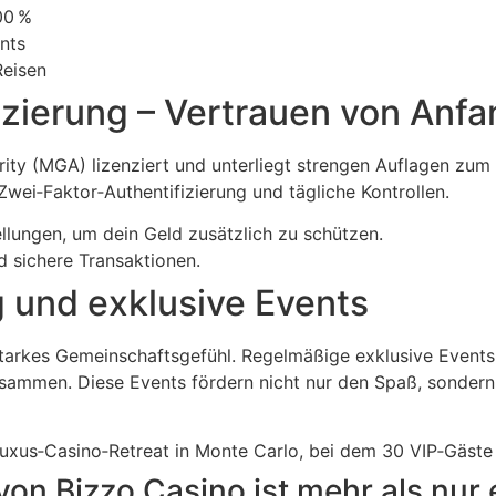
00 %
nts
Reisen
nzierung – Vertrauen von Anfa
ity (MGA) lizenziert und unterliegt strengen Auflagen zum S
wei‑Faktor‑Authentifizierung und tägliche Kontrollen.
ellungen, um dein Geld zusätzlich zu schützen.
d sichere Transaktionen.
 und exklusive Events
starkes Gemeinschaftsgefühl. Regelmäßige exklusive Events
usammen. Diese Events fördern nicht nur den Spaß, sonder
 Luxus‑Casino‑Retreat in Monte Carlo, bei dem 30 VIP‑Gäste 
on Bizzo Casino ist mehr als nur