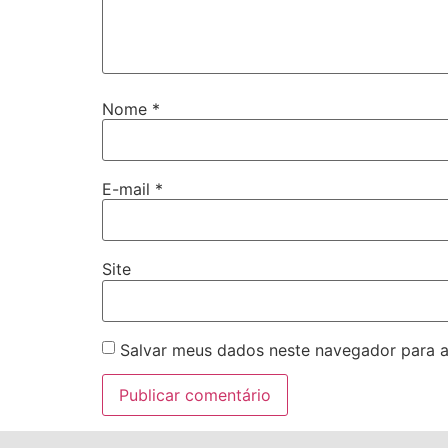
Nome
*
E-mail
*
Site
Salvar meus dados neste navegador para a