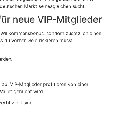
deutschen Markt seinesgleichen sucht.
ür neue VIP‑Mitglieder
ren Willkommensbonus, sondern zusätzlich einen
s du vorher Geld riskieren musst.
erden.
b: VIP‑Mitglieder profitieren von einer
Wallet gebucht wird.
rtifiziert sind.