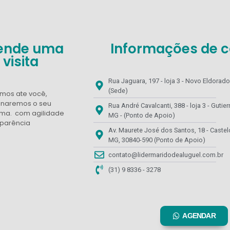
ende uma
Informações de c
visita
Rua Jaguara, 197 - loja 3 - Novo Eldorad
(Sede)
emos ate você,
onaremos o seu
Rua André Cavalcanti, 388 - loja 3 - Gutier
ma. com agilidade
MG - (Ponto de Apoio)
sparência
Av. Maurete José dos Santos, 18 - Castelo
MG, 30840-590 (Ponto de Apoio)
contato@lidermaridodealuguel.com.br
(31) 9 8336 - 3278
AGENDAR