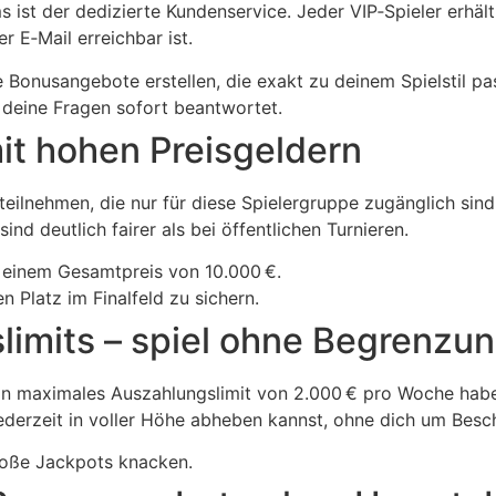
s ist der dedizierte Kundenservice. Jeder VIP‑Spieler erhä
 E‑Mail erreichbar ist.
Bonusangebote erstellen, die exakt zu deinem Spielstil pa
 deine Fragen sofort beantwortet.
mit hohen Preisgeldern
teilnehmen, die nur für diese Spielergruppe zugänglich sind.
nd deutlich fairer als bei öffentlichen Turnieren.
t einem Gesamtpreis von 10.000 €.
n Platz im Finalfeld zu sichern.
limits – spiel ohne Begrenzu
n maximales Auszahlungslimit von 2.000 € pro Woche habe
jederzeit in voller Höhe abheben kannst, ohne dich um Bes
 große Jackpots knacken.