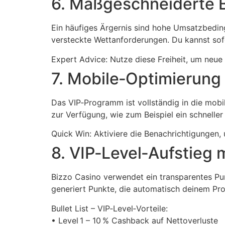
6. Maßgeschneiderte
Ein häufiges Ärgernis sind hohe Umsatzbedin
versteckte Wettanforderungen. Du kannst sof
Expert Advice: Nutze diese Freiheit, um neue 
7. Mobile‑Optimierung
Das VIP‑Programm ist vollständig in die mobi
zur Verfügung, wie zum Beispiel ein schnell
Quick Win: Aktiviere die Benachrichtigungen,
8. VIP‑Level‑Aufstieg 
Bizzo Casino verwendet ein transparentes Pun
generiert Punkte, die automatisch deinem Pro
Bullet List – VIP‑Level‑Vorteile:
• Level 1 – 10 % Cashback auf Nettoverluste