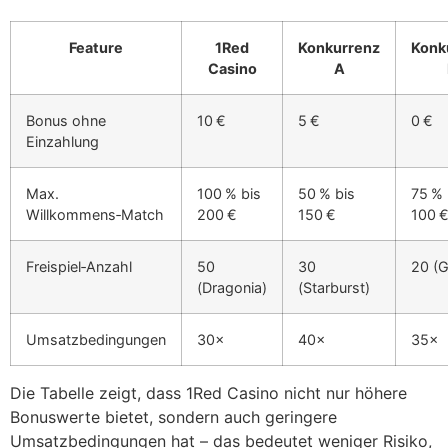
Feature
1Red
Konkurrenz
Konk
Casino
A
Bonus ohne
10 €
5 €
0 €
Einzahlung
Max.
100 % bis
50 % bis
75 % 
Willkommens‑Match
200 €
150 €
100 
Freispiel‑Anzahl
50
30
20 (
(Dragonia)
(Starburst)
Umsatzbedingungen
30×
40×
35×
Die Tabelle zeigt, dass 1Red Casino nicht nur höhere
Bonuswerte bietet, sondern auch geringere
Umsatzbedingungen hat – das bedeutet weniger Risiko,