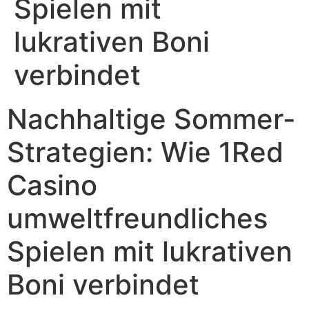
Spielen mit
lukrativen Boni
verbindet
Nachhaltige Sommer-
Strategien: Wie 1Red
Casino
umweltfreundliches
Spielen mit lukrativen
Boni verbindet