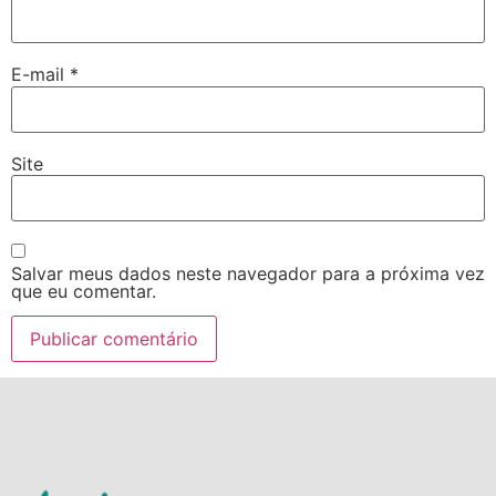
E-mail
*
Site
Salvar meus dados neste navegador para a próxima vez
que eu comentar.