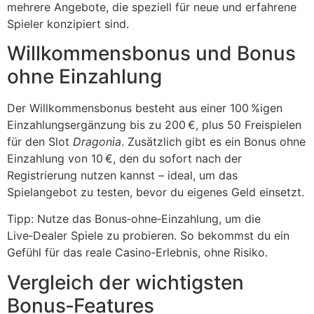
mehrere Angebote, die speziell für neue und erfahrene
Spieler konzipiert sind.
Willkommensbonus und Bonus
ohne Einzahlung
Der Willkommensbonus besteht aus einer 100 %igen
Einzahlungsergänzung bis zu 200 €, plus 50 Freispielen
für den Slot
Dragonia
. Zusätzlich gibt es ein Bonus ohne
Einzahlung von 10 €, den du sofort nach der
Registrierung nutzen kannst – ideal, um das
Spielangebot zu testen, bevor du eigenes Geld einsetzt.
Tipp: Nutze das Bonus‑ohne‑Einzahlung, um die
Live‑Dealer Spiele zu probieren. So bekommst du ein
Gefühl für das reale Casino‑Erlebnis, ohne Risiko.
Vergleich der wichtigsten
Bonus‑Features