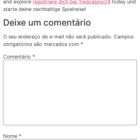
and explore
registriere dich bei 1redcasino24
today und
starte deine nachhaltige Spielreise!
Deixe um comentário
O seu endereço de e-mail não será publicado.
Campos
obrigatórios são marcados com
*
Comentário
*
Nome
*