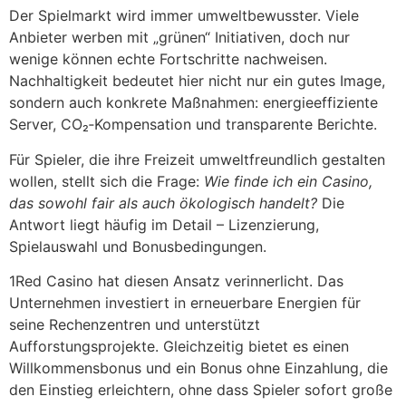
Der Spielmarkt wird immer umweltbewusster. Viele
Anbieter werben mit „grünen“ Initiativen, doch nur
wenige können echte Fortschritte nachweisen.
Nachhaltigkeit bedeutet hier nicht nur ein gutes Image,
sondern auch konkrete Maßnahmen: energieeffiziente
Server, CO₂‑Kompensation und transparente Berichte.
Für Spieler, die ihre Freizeit umweltfreundlich gestalten
wollen, stellt sich die Frage:
Wie finde ich ein Casino,
das sowohl fair als auch ökologisch handelt?
Die
Antwort liegt häufig im Detail – Lizenzierung,
Spielauswahl und Bonusbedingungen.
1Red Casino hat diesen Ansatz verinnerlicht. Das
Unternehmen investiert in erneuerbare Energien für
seine Rechenzentren und unterstützt
Aufforstungsprojekte. Gleichzeitig bietet es einen
Willkommensbonus und ein Bonus ohne Einzahlung, die
den Einstieg erleichtern, ohne dass Spieler sofort große