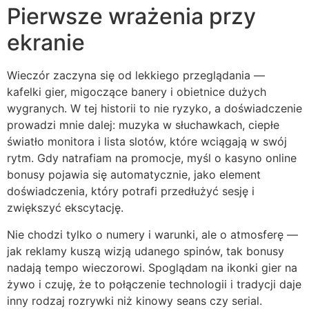
Pierwsze wrażenia przy
ekranie
Wieczór zaczyna się od lekkiego przeglądania —
kafelki gier, migoczące banery i obietnice dużych
wygranych. W tej historii to nie ryzyko, a doświadczenie
prowadzi mnie dalej: muzyka w słuchawkach, ciepłe
światło monitora i lista slotów, które wciągają w swój
rytm. Gdy natrafiam na promocje, myśl o kasyno online
bonusy pojawia się automatycznie, jako element
doświadczenia, który potrafi przedłużyć sesję i
zwiększyć ekscytację.
Nie chodzi tylko o numery i warunki, ale o atmosferę —
jak reklamy kuszą wizją udanego spinów, tak bonusy
nadają tempo wieczorowi. Spoglądam na ikonki gier na
żywo i czuję, że to połączenie technologii i tradycji daje
inny rodzaj rozrywki niż kinowy seans czy serial.