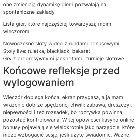
one zmieniają dynamikę gier i pozwalają na
spontaniczne zakłady.
Lista gier, które najczęściej towarzyszą moim
wieczorom:
Nowoczesne sloty wideo z rundami bonusowymi.
Stoły live: ruletka, blackjack, bakarat.
Gry z progresywnymi jackpotami i turnieje slotowe.
Końcowe refleksje przed
wylogowaniem
Wieczór dobiega końca, ekran przygasa, a ja mam
wrażenie dobrze spędzonej chwili: zabawa, dreszczyk
niepewności i też rozsądek, bo rozrywka powinna
pozostać kontrolowana. W tej opowieści kasyno online
bonusy pojawiają się wielokrotnie jako narzędzie, które
może wzbogacić sesję, jeśli użyte świadomie. Ważne