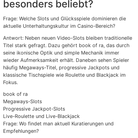
besonders beliebt?
Frage: Welche Slots und Glücksspiele dominieren die
aktuelle Unterhaltungskultur im Casino-Bereich?
Antwort: Neben neuen Video-Slots bleiben traditionelle
Titel stark gefragt. Dazu gehört book of ra, das durch
seine ikonische Optik und simple Mechanik immer
wieder Aufmerksamkeit erhält. Daneben sehen Spieler
häufig Megaways-Titel, progressive Jackpots und
klassische Tischspiele wie Roulette und Blackjack im
Fokus.
book of ra
Megaways-Slots
Progressive Jackpot-Slots
Live-Roulette und Live-Blackjack
Frage: Wo findet man aktuell Kuratierungen und
Empfehlungen?