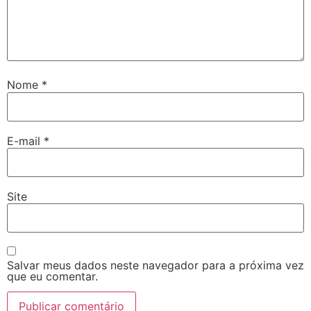
Nome
*
E-mail
*
Site
Salvar meus dados neste navegador para a próxima vez
que eu comentar.