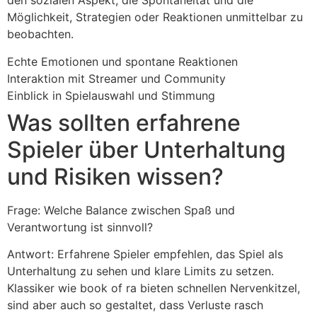
den sozialen Aspekt, die Spontaneität und die
Möglichkeit, Strategien oder Reaktionen unmittelbar zu
beobachten.
Echte Emotionen und spontane Reaktionen
Interaktion mit Streamer und Community
Einblick in Spielauswahl und Stimmung
Was sollten erfahrene
Spieler über Unterhaltung
und Risiken wissen?
Frage: Welche Balance zwischen Spaß und
Verantwortung ist sinnvoll?
Antwort: Erfahrene Spieler empfehlen, das Spiel als
Unterhaltung zu sehen und klare Limits zu setzen.
Klassiker wie book of ra bieten schnellen Nervenkitzel,
sind aber auch so gestaltet, dass Verluste rasch