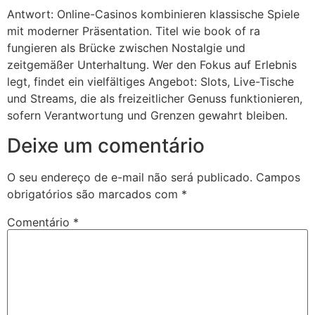
Antwort: Online-Casinos kombinieren klassische Spiele
mit moderner Präsentation. Titel wie book of ra
fungieren als Brücke zwischen Nostalgie und
zeitgemäßer Unterhaltung. Wer den Fokus auf Erlebnis
legt, findet ein vielfältiges Angebot: Slots, Live-Tische
und Streams, die als freizeitlicher Genuss funktionieren,
sofern Verantwortung und Grenzen gewahrt bleiben.
Deixe um comentário
O seu endereço de e-mail não será publicado.
Campos
obrigatórios são marcados com
*
Comentário
*