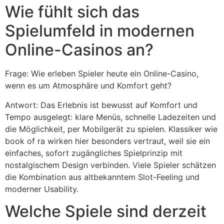
Wie fühlt sich das
Spielumfeld in modernen
Online-Casinos an?
Frage: Wie erleben Spieler heute ein Online-Casino,
wenn es um Atmosphäre und Komfort geht?
Antwort: Das Erlebnis ist bewusst auf Komfort und
Tempo ausgelegt: klare Menüs, schnelle Ladezeiten und
die Möglichkeit, per Mobilgerät zu spielen. Klassiker wie
book of ra wirken hier besonders vertraut, weil sie ein
einfaches, sofort zugängliches Spielprinzip mit
nostalgischem Design verbinden. Viele Spieler schätzen
die Kombination aus altbekanntem Slot-Feeling und
moderner Usability.
Welche Spiele sind derzeit