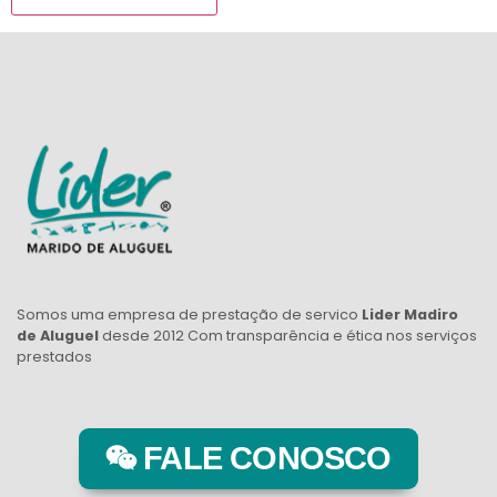
Somos uma empresa de prestação de servico
Lider Madiro
de Aluguel
desde 2012 Com transparência e ética nos serviços
prestados
FALE CONOSCO