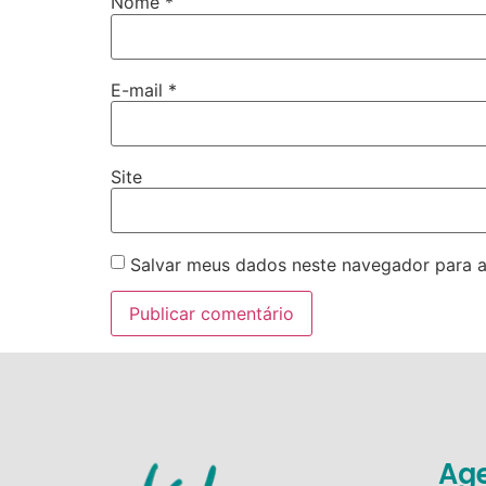
Nome
*
E-mail
*
Site
Salvar meus dados neste navegador para a
Ag