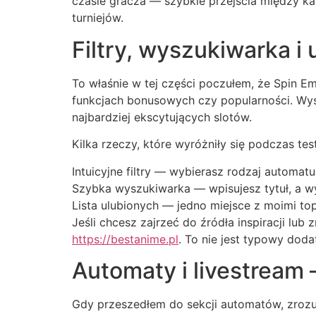
czasie gracza — szybkie przejścia między k
turniejów.
Filtry, wyszukiwarka i
To właśnie w tej części poczułem, że Spin E
funkcjach bonusowych czy popularności. Wys
najbardziej ekscytujących slotów.
Kilka rzeczy, które wyróżniły się podczas tes
Intuicyjne filtry — wybierasz rodzaj automatu
Szybka wyszukiwarka — wpisujesz tytuł, a wy
Lista ulubionych — jedno miejsce z moimi top
Jeśli chcesz zajrzeć do źródła inspiracji lub 
https://bestanime.pl
. To nie jest typowy dod
Automaty i livestream
Gdy przeszedłem do sekcji automatów, zrozu