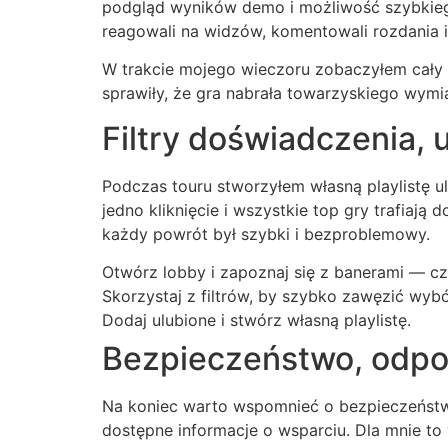
podgląd wyników demo i możliwość szybkieg
reagowali na widzów, komentowali rozdania i 
W trakcie mojego wieczoru zobaczyłem cały
sprawiły, że gra nabrała towarzyskiego wymia
Filtry doświadczenia, u
Podczas touru stworzyłem własną playlistę ul
jedno kliknięcie i wszystkie top gry trafiają
każdy powrót był szybki i bezproblemowy.
Otwórz lobby i zapoznaj się z banerami — cz
Skorzystaj z filtrów, by szybko zawęzić wybór
Dodaj ulubione i stwórz własną playlistę.
Bezpieczeństwo, odpow
Na koniec warto wspomnieć o bezpieczeństwi
dostępne informacje o wsparciu. Dla mnie to