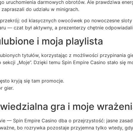
o uruchomienia darmowych obrotów. Ale prawdziwa energ
zapraszali do udziału w minigrach.
 przekrój: od klasycznych owocówek po nowoczesne sloty
ru — czat był aktywny, a prezenterzy chętnie odpowiadali 
lubione i moja playlista
ubionych tytułów, korzystając z możliwości przypinania gie
 do sekcji „Moje”. Dzięki temu Spin Empire Casino stało si
ęsto kryją się tam promocje.
 gier.
iedzialna gra i moje wrażen
e — Spin Empire Casino dba o przejrzystość: jasne zasad
 ważne, bo rozrywka pozostaje przyjemna tylko wtedy, gd