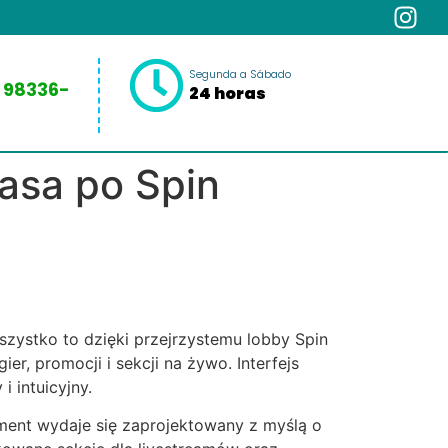
Segunda a Sábado
 98336-
24 horas
asa po Spin
zystko to dzięki przejrzystemu lobby Spin
er, promocji i sekcji na żywo. Interfejs
 intuicyjny.
ement wydaje się zaprojektowany z myślą o