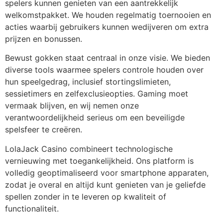
spelers kunnen genieten van een aantrekkelijk
welkomstpakket. We houden regelmatig toernooien en
acties waarbij gebruikers kunnen wedijveren om extra
prijzen en bonussen.
Bewust gokken staat centraal in onze visie. We bieden
diverse tools waarmee spelers controle houden over
hun speelgedrag, inclusief stortingslimieten,
sessietimers en zelfexclusieopties. Gaming moet
vermaak blijven, en wij nemen onze
verantwoordelijkheid serieus om een beveiligde
spelsfeer te creëren.
LolaJack Casino combineert technologische
vernieuwing met toegankelijkheid. Ons platform is
volledig geoptimaliseerd voor smartphone apparaten,
zodat je overal en altijd kunt genieten van je geliefde
spellen zonder in te leveren op kwaliteit of
functionaliteit.