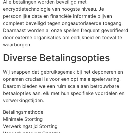
Alle betalingen worden beveiligd met
encryptietechnologie van hoogste niveau. Je
persoonlijke data en financiële informatie blijven
compleet beveiligd tegen ongeautoriseerde toegang.
Daarnaast worden al onze spellen frequent geverifieerd
door externe organisaties om eerlijkheid en toeval te
waarborgen.
Diverse Betalingsopties
Wij snappen dat gebruiksgemak bij het deponeren en
opnemen cruciaal is voor een optimale spelervaring.
Daarom bieden we een ruim scala aan betrouwbare
betaalopties aan, elk met hun specifieke voordelen en
verwerkingstijden.
Betalingsmethode
Minimale Storting
Verwerkingstijd Storting