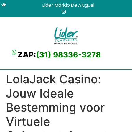
Líder Marido De Aluguel
ZAP:
(31) 98336-3278
LolaJack Casino:
Jouw Ideale
Bestemming voor
Virtuele