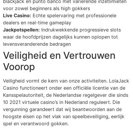
blackjack en punto banco met variërende inzetlimieten
voor zowel beginners als high gokkers
Live Casino:
Echte spelervaring met professionele
dealers en real-time gameplay
Jackpotspellen:
Indrukwekkende progressieve slots
waar de hoofdprijzen dagelijks kunnen oplopen tot
levensveranderende bedragen
Veiligheid en Vertrouwen
Voorop
Veiligheid vormt de kern van onze activiteiten. LolaJack
Casino functioneert onder een officiële licentie van de
Kansspelautoriteit, de Nederlandse regelgever die sinds
10 2021 virtuele casino’s in Nederland reguleert. Die
vergunning garandeert dat wij beantwoorden aan de
hoogste eisen op het vlak van speelbeveiliging, eerlijk
spel en verantwoord gokken.