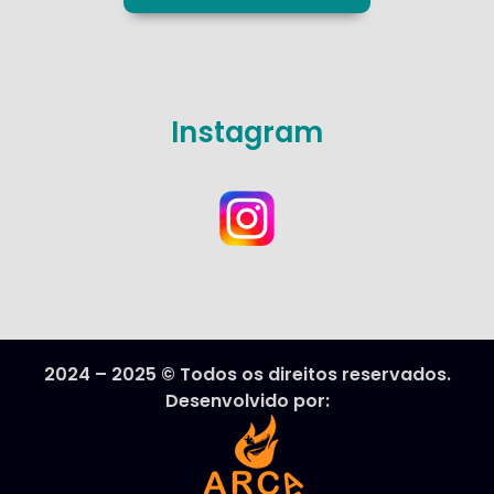
Instagram
2024 – 2025 © Todos os direitos reservados.
Desenvolvido por: