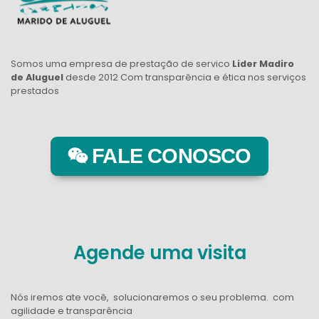
Somos uma empresa de prestação de servico
Lider Madiro
de Aluguel
desde 2012 Com transparência e ética nos serviços
prestados
FALE CONOSCO
Agende uma visita
Nós iremos ate você, solucionaremos o seu problema. com
agilidade e transparência