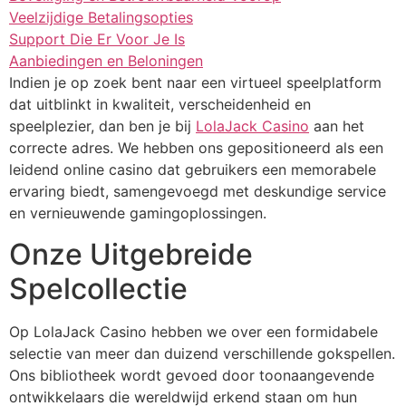
Veelzijdige Betalingsopties
Support Die Er Voor Je Is
Aanbiedingen en Beloningen
Indien je op zoek bent naar een virtueel speelplatform
dat uitblinkt in kwaliteit, verscheidenheid en
speelplezier, dan ben je bij
LolaJack Casino
aan het
correcte adres. We hebben ons gepositioneerd als een
leidend online casino dat gebruikers een memorabele
ervaring biedt, samengevoegd met deskundige service
en vernieuwende gamingoplossingen.
Onze Uitgebreide
Spelcollectie
Op LolaJack Casino hebben we over een formidabele
selectie van meer dan duizend verschillende gokspellen.
Ons bibliotheek wordt gevoed door toonaangevende
ontwikkelaars die wereldwijd erkend staan om hun