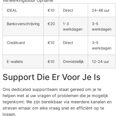
Verwerkingsduur Opname
iDEAL
€10
Direct
24-48 uur
Bankoverschrijving
€20
1-3
3-5
werkdagen
werkdagen
Creditcard
€10
Direct
3-5
werkdagen
E-wallets
€10
Onmiddellijk
12-24 uur
Support Die Er Voor Je Is
Ons dedicated supportteam staat gereed om je te
helpen met al uw vragen of problemen die je mogelijk
tegenkomt. We zijn bereikbaar via meerdere kanalen en
streven ernaar om elke vraag snel en efficiënt op te
lossen.