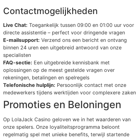
Contactmogelijkheden
Live Chat:
Toegankelijk tussen 09:00 en 01:00 uur voor
directe assistentie – perfect voor dringende vragen
E-mailsupport:
Verzend ons een bericht en ontvang
binnen 24 uren een uitgebreid antwoord van onze
specialisten
FAQ-sectie:
Een uitgebreide kennisbank met
oplossingen op de meest gestelde vragen over
rekeningen, betalingen en spelregels
Telefonische hulplijn:
Persoonlijk contact met onze
medewerkers tijdens werktijden voor complexere zaken
Promoties en Beloningen
Op LolaJack Casino geloven we in het waarderen van
onze spelers. Onze loyaliteitsprogramma beloont
regelmatig spel met unieke benefits, terwijl startende