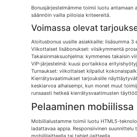
Bonusjärjestelmämme toimii luotu antamaan arv
säännöin vailla piiloisia kriteereitä.
Voimassa olevat tarjouks
Aloitusbonus uusille asiakkaille: lisäsumma 
Viikottaiset lisäbonukset: viisikymmentä pros
Takaisinmaksuohjelma: kymmenes takaisin viik
VIP-järjestelmä: kuusi portaikkoa erityishyöt
Turnaukset: viikottaiset kilpailut kokonaispal
Kierrätysvaatimukset tarjouksille näyttäytyv
keskiarvoa alhaisempi, kun monet muut toimij
runsaasti hetkeä kierrätysvaatimusten täyttöö
Pelaaminen mobiilissa
Mobiilialustamme toimii luotu HTML5-teknologi
ladattavaa appia. Responsiivinen suunnittelu tu
mobiililaitteella tai tablet-laitteella.