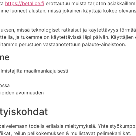
tta
https://betalice.fi
erottautuu muista tarjoten asiakkaille
lemme luoneet alustan, missä jokainen käyttäjä kokee olevan
sen, missä teknologiset ratkaisut ja käytettävyys törmää
itteilla, ja tukemme on käytettävissä läpi päivän. Käyttäji
uitamme perustuen vastaanotettuun palaute-aineistoon.
mme
mistajilta maailmanlaajuisesti
kossa
tioiden avoimuuden
tyiskohdat
alvelemaan todella erilaisia mieltymyksiä. Yhteistyökumpp
fiikat, reilun pelikokemuksen & mullistavat pelimekaniikat.