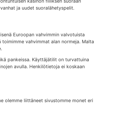
ontuntuisen kasinon fiiliksen suoraan
vanhat ja uudet suoralähetyspelit.
äisenä Euroopan vahvimmin valvotuista
kä toimimme vahvimmat alan normeja. Malta
.
 pankeissa. Käyttäjätilit on turvattuina
ojen avulla. Henkilötietoja ei koskaan
 me olemme liittäneet sivustomme monet eri