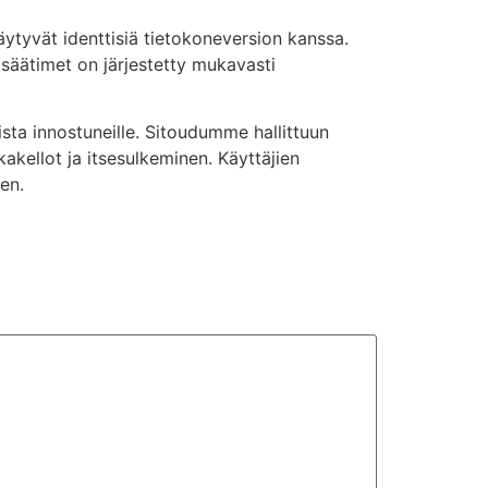
ytyvät identtisiä tietokoneversion kanssa.
 säätimet on järjestetty mukavasti
sta innostuneille. Sitoudumme hallittuun
kakellot ja itsesulkeminen. Käyttäjien
en.