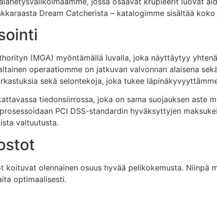
alähetysvalikoimaamme, jossa osaavat krupieerit luovat aid
bakkaraasta Dream Catcherista – katalogimme sisältää koko 
sointi
horityn (MGA) myöntämällä luvalla, joka näyttäytyy yhten
svaltainen operaatiomme on jatkuvan valvonnan alaisena se
tarkastuksia sekä selontekoja, joka tukee läpinäkyvyyttämme
tavassa tiedonsiirrossa, joka on sama suojauksen aste mikä
ut prosessoidaan PCI DSS-standardin hyväksyttyjen maksukein
ista valtuutusta.
ostot
iot koituvat olennainen osuus hyvää pelikokemusta. Niinpä
ta optimaalisesti.