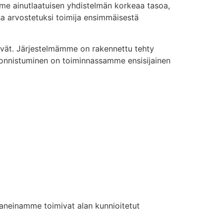
mme ainutlaatuisen yhdistelmän korkeaa tasoa,
sa arvostetuksi toimija ensimmäisestä
vät. Järjestelmämme on rakennettu tehty
en onnistuminen on toiminnassamme ensisijainen
aneinamme toimivat alan kunnioitetut