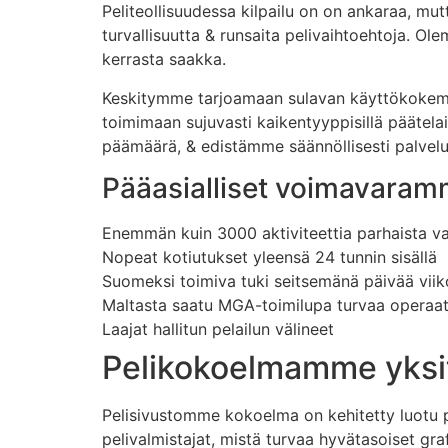
Peliteollisuudessa kilpailu on on ankaraa, mu
turvallisuutta & runsaita pelivaihtoehtoja. O
kerrasta saakka.
Keskitymme tarjoamaan sulavan käyttökokemuk
toimimaan sujuvasti kaikentyyppisillä päätela
päämäärä, & edistämme säännöllisesti palvel
Pääasialliset voimavara
Enemmän kuin 3000 aktiviteettia parhaista val
Nopeat kotiutukset yleensä 24 tunnin sisällä
Suomeksi toimiva tuki seitsemänä päivää vii
Maltasta saatu MGA-toimilupa turvaa operaa
Laajat hallitun pelailun välineet
Pelikokoelmamme yksi
Pelisivustomme kokoelma on kehitetty luotu p
pelivalmistajat, mistä turvaa hyvätasoiset gra