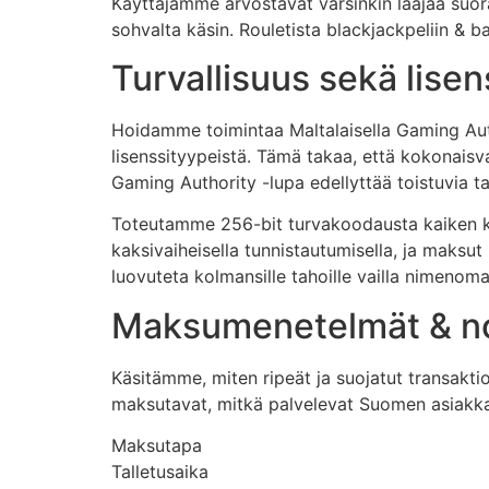
Käyttäjämme arvostavat varsinkin laajaa suor
sohvalta käsin. Rouletista blackjackpeliin & 
Turvallisuus sekä lisen
Hoidamme toimintaa Maltalaisella Gaming Aut
lisenssityypeistä. Tämä takaa, että kokonai
Gaming Authority -lupa edellyttää toistuvia 
Toteutamme 256-bit turvakoodausta kaiken kat
kaksivaiheisella tunnistautumisella, ja maks
luovuteta kolmansille tahoille vailla nimenoma
Maksumenetelmät & n
Käsitämme, miten ripeät ja suojatut transakt
maksutavat, mitkä palvelevat Suomen asiakkai
Maksutapa
Talletusaika