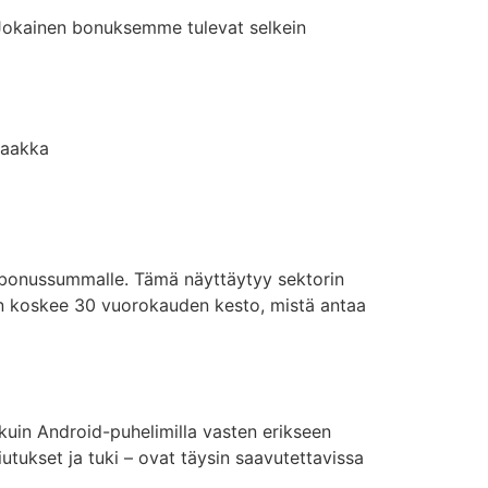
i. Jokainen bonuksemme tulevat selkein
saakka
s bonussummalle. Tämä näyttäytyy sektorin
iin koskee 30 vuorokauden kesto, mistä antaa
 kuin Android-puhelimilla vasten erikseen
iutukset ja tuki – ovat täysin saavutettavissa