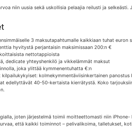
oa niin uusia sekä uskollisia pelaajia reilusti ja selkeäst
et
3 ensimmäiselle 3 maksutapahtumalle kaikkiaan tuhat euron 
enttia hyvitystä perjantaisin maksimissaan 200:n €
oittaisista nettotappioista
yjä, dedicate yhteyshenkilö ja vikkelämmät maksut
kinnolla, joka ylittää kymmenentuhatta €:n
ät kilpailukykyiset: kolmekymmentäviisinkertainen panostu
at edellyttävät 40-50-kertaista kierrätystä. Koko tarjouks
n.
alla, joten järjestelmä toimii moitteettomasti niin iPhone-
rvaa, että kaikki toiminnot – pelivalikoima, talletukset, kot