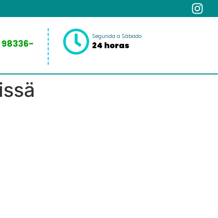
Segunda a Sábado
 98336-
24 horas
issä