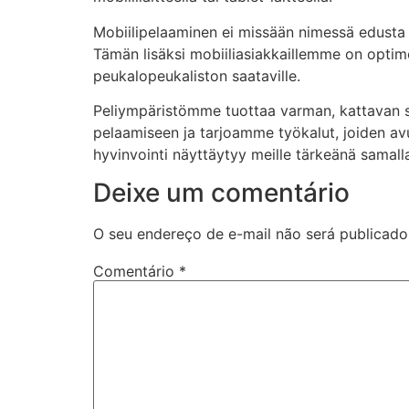
Mobiilipelaaminen ei missään nimessä edusta 
Tämän lisäksi mobiiliasiakkaillemme on optimoi
peukalopeukaliston saataville.
Peliympäristömme tuottaa varman, kattavan sek
pelaamiseen ja tarjoamme työkalut, joiden avul
hyvinvointi näyttäytyy meille tärkeänä samal
Deixe um comentário
O seu endereço de e-mail não será publicado
Comentário
*