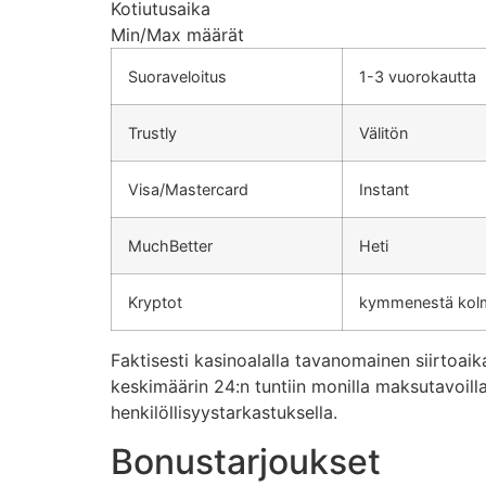
Kotiutusaika
Min/Max määrät
Suoraveloitus
1-3 vuorokautta
Trustly
Välitön
Visa/Mastercard
Instant
MuchBetter
Heti
Kryptot
kymmenestä kol
Faktisesti kasinoalalla tavanomainen siirto
keskimäärin 24:n tuntiin monilla maksutavoill
henkilöllisyystarkastuksella.
Bonustarjoukset