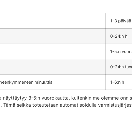
1-3 päivää
0-24:n h
1-5:n vuor
0-24:n tun
meenkymmeneen minuuttia
1-6:n h
aika näyttäytyy 3-5:n vuorokautta, kuitenkin me olemme on
a. Tämä seikka toteutetaan automatisoidulla varmistusjärje