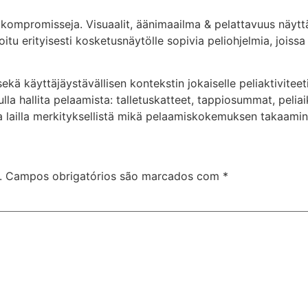
kompromisseja. Visuaalit, äänimaailma & pelattavuus näyttä
tu erityisesti kosketusnäytölle sopivia peliohjelmia, joissa
ä käyttäjäystävällisen kontekstin jokaiselle peliaktiviteeti
la hallita pelaamista: talletuskatteet, tappiosummat, peliai
la lailla merkityksellistä mikä pelaamiskokemuksen takaamin
.
Campos obrigatórios são marcados com
*