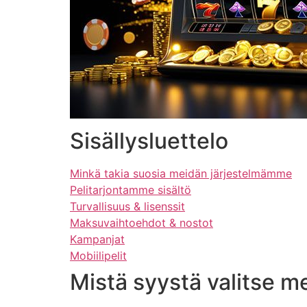
Sisällysluettelo
Minkä takia suosia meidän järjestelmämme
Pelitarjontamme sisältö
Turvallisuus & lisenssit
Maksuvaihtoehdot & nostot
Kampanjat
Mobiilipelit
Mistä syystä valitse m