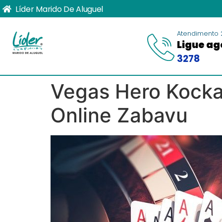
Líder Marido De Aluguel
Atendimento 
Ligue ag
3278
Vegas Hero Kockar
Online Zabavu