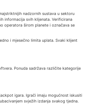
ajstriktnijih nadzornih sustava u sektoru
h informacija svih klijenata. Verificirana
ino operatora širom planete i označava se
edno i mjesečno limita uplata. Svaki klijent
ftvera. Ponuda sadržava različite kategorije
jackpot igara. Igrači imaju mogućnost iskusiti
bacivanjem svježih izdanja svakog tjedna.