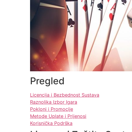
Pregled
Licencija i Bezbednost Sustava
Raznolika Izbor Igara
Pokloni i Promocije
Metode Uplate i Prijenosi
Korisnička Podrška