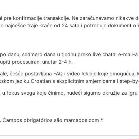
pre konfirmacije transakcije. Ne zaračunavamo nikakve dod
to najčešće traje kraće od 24 sata i potrebuje dokument o i
po danu, sedmero dana u tjednu preko live chata, e-mail-a 
upiti procesuirani unutar 2-4 h.
ijale, češće postavljana FAQ i video lekcije koje omogućuju 
tskom jeziku Croatian s eksplicitnim smjernicama i step-by
 u fokus svega koje činimo, nudeći sigurno okružje za igru 
.
Campos obrigatórios são marcados com
*