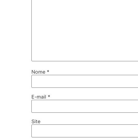
Nome
*
E-mail
*
Site