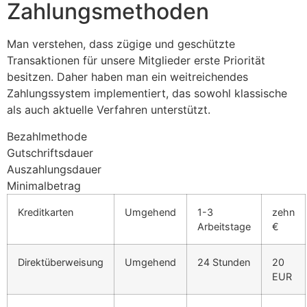
Zahlungsmethoden
Man verstehen, dass zügige und geschützte
Transaktionen für unsere Mitglieder erste Priorität
besitzen. Daher haben man ein weitreichendes
Zahlungssystem implementiert, das sowohl klassische
als auch aktuelle Verfahren unterstützt.
Bezahlmethode
Gutschriftsdauer
Auszahlungsdauer
Minimalbetrag
Kreditkarten
Umgehend
1-3
zehn
Arbeitstage
€
Direktüberweisung
Umgehend
24 Stunden
20
EUR