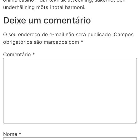
underhållning möts i total harmoni.
Deixe um comentário
O seu endereço de e-mail não será publicado.
Campos
obrigatórios são marcados com
*
Comentário
*
Nome
*