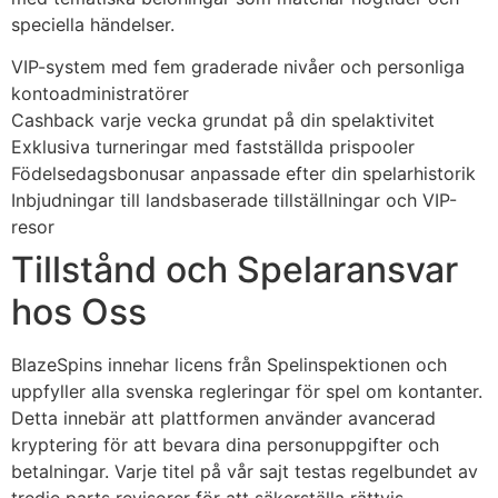
speciella händelser.
VIP-system med fem graderade nivåer och personliga
kontoadministratörer
Cashback varje vecka grundat på din spelaktivitet
Exklusiva turneringar med fastställda prispooler
Födelsedagsbonusar anpassade efter din spelarhistorik
Inbjudningar till landsbaserade tillställningar och VIP-
resor
Tillstånd och Spelaransvar
hos Oss
BlazeSpins innehar licens från Spelinspektionen och
uppfyller alla svenska regleringar för spel om kontanter.
Detta innebär att plattformen använder avancerad
kryptering för att bevara dina personuppgifter och
betalningar. Varje titel på vår sajt testas regelbundet av