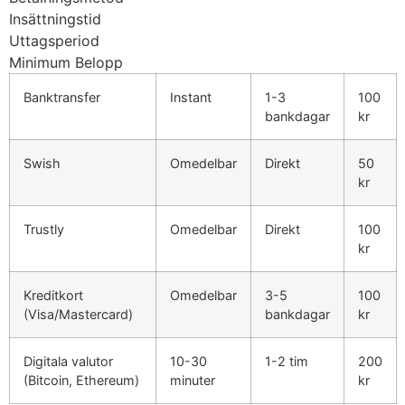
Insättningstid
Uttagsperiod
Minimum Belopp
Banktransfer
Instant
1-3
100
bankdagar
kr
Swish
Omedelbar
Direkt
50
kr
Trustly
Omedelbar
Direkt
100
kr
Kreditkort
Omedelbar
3-5
100
(Visa/Mastercard)
bankdagar
kr
Digitala valutor
10-30
1-2 tim
200
(Bitcoin, Ethereum)
minuter
kr