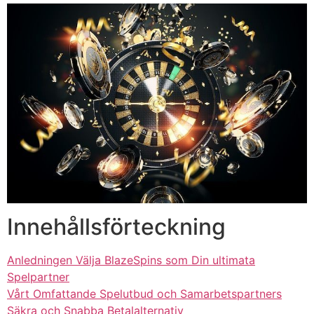
Innehållsförteckning
Anledningen Välja BlazeSpins som Din ultimata
Spelpartner
Vårt Omfattande Spelutbud och Samarbetspartners
Säkra och Snabba Betalalternativ