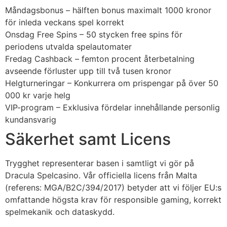
Måndagsbonus – hälften bonus maximalt 1000 kronor
för inleda veckans spel korrekt
Onsdag Free Spins – 50 stycken free spins för
periodens utvalda spelautomater
Fredag Cashback – femton procent återbetalning
avseende förluster upp till två tusen kronor
Helgturneringar – Konkurrera om prispengar på över 50
000 kr varje helg
VIP-program – Exklusiva fördelar innehållande personlig
kundansvarig
Säkerhet samt Licens
Trygghet representerar basen i samtligt vi gör på
Dracula Spelcasino. Vår officiella licens från Malta
(referens: MGA/B2C/394/2017) betyder att vi följer EU:s
omfattande högsta krav för responsible gaming, korrekt
spelmekanik och dataskydd.