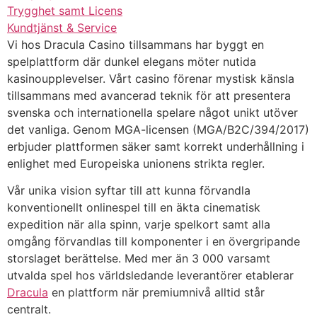
Trygghet samt Licens
Kundtjänst & Service
Vi hos Dracula Casino tillsammans har byggt en
spelplattform där dunkel elegans möter nutida
kasinoupplevelser. Vårt casino förenar mystisk känsla
tillsammans med avancerad teknik för att presentera
svenska och internationella spelare något unikt utöver
det vanliga. Genom MGA-licensen (MGA/B2C/394/2017)
erbjuder plattformen säker samt korrekt underhållning i
enlighet med Europeiska unionens strikta regler.
Vår unika vision syftar till att kunna förvandla
konventionellt onlinespel till en äkta cinematisk
expedition när alla spinn, varje spelkort samt alla
omgång förvandlas till komponenter i en övergripande
storslaget berättelse. Med mer än 3 000 varsamt
utvalda spel hos världsledande leverantörer etablerar
Dracula
en plattform när premiumnivå alltid står
centralt.