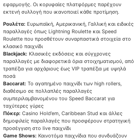
εφαρμογής. Οι κορυφαίες πλατφόρμες παρέχουν
εκτενή συλλογή που ικανοποιεί κάθε προτίμηση.
Ρουλέτα:
Ευρωπαϊκή, Αμερικανική, Γαλλική και ειδικές
παραλλαγές όπως Lightning Roulette και Speed
Roulette που προσθέτουν συναρπαστικά στοιχεία στο
κλασικό παιχνίδι
Blackjack:
Κλασικές εκδόσεις και σύγχρονες
παραλλαγές με διαφορετικά όρια στοιχηματισμού, από
τραπέζια για αρχάριους έως VIP τραπέζια με υψηλά
ποσά
Baccarat:
Το αγαπημένο παιχνίδι των high rollers,
διαθέσιμο σε πολλαπλές παραλλαγές
συμπεριλαμβανομένου του Speed Baccarat για
ταχύτερες γύρες
Πόκερ:
Casino Hold’em, Caribbean Stud και άλλες
δημοφιλείς παραλλαγές που προσφέρουν στρατηγική
προσέγγιση στο live παιχνίδι
Game Shows:
Καινοτόμα παιχνίδια που συνδυάζουν