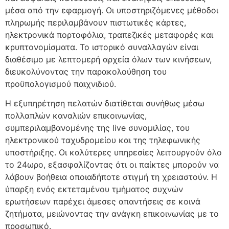
μέσα από την εφαρμογή. Οι υποστηριζόμενες μέθοδοι
πληρωμής περιλαμβάνουν πιστωτικές κάρτες,
ηλεκτρονικά πορτοφόλια, τραπεζικές μεταφορές και
κρυπτονομίσματα. Το ιστορικό συναλλαγών είναι
διαθέσιμο με λεπτομερή αρχεία όλων των κινήσεων,
διευκολύνοντας την παρακολούθηση του
προϋπολογισμού παιχνιδιού.
Η εξυπηρέτηση πελατών διατίθεται συνήθως μέσω
πολλαπλών καναλιών επικοινωνίας,
συμπεριλαμβανομένης της live συνομιλίας, του
ηλεκτρονικού ταχυδρομείου και της τηλεφωνικής
υποστήριξης. Οι καλύτερες υπηρεσίες λειτουργούν όλο
το 24ωρο, εξασφαλίζοντας ότι οι παίκτες μπορούν να
λάβουν βοήθεια οποιαδήποτε στιγμή τη χρειαστούν. Η
ύπαρξη ενός εκτεταμένου τμήματος συχνών
ερωτήσεων παρέχει άμεσες απαντήσεις σε κοινά
ζητήματα, μειώνοντας την ανάγκη επικοινωνίας με το
προσωπικό.