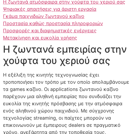
Η ζωντανά ατμόσφαιρα στην χούφτα του χεριού σας
Ψηφιακές απαιτήσεις για άριστη εργασία
Γκάμα παιχνιδιών ζωντανού καζίνο
Προστασία καθώς προστασία πληροφοριών
Προσφορές και διαφημιστικές ενέργειες
Μετακίνηση και ευκολία χρήσης
Η ζωντανά εμπειρίας στην
χούφτα του χεριού σας
Η εξέλιξη της κινητής τεχνογνωσίας έχει
τροποποιήσει τον τρόπο με τον οποίο απολαμβάνουμε
τα games καζίνο. Οι applications ζωντανού καζίνο
παρέχουν μια αληθινή εμπειρίας που συνδυάζει την
ευκολία της κινητής πρόσβασης με την ατμόσφαιρα
ενός αληθινού χώρου παιχνιδιού. Με σύγχρονης
τεχνολογίας streaming, οι παίχτες μπορούν να
επικοινωνούν με έμπειρους dealers σε πραγματικό
χρόνο, ανεξάρτητα από την τοποθεσία τους.