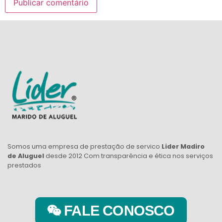
Somos uma empresa de prestação de servico
Lider Madiro
de Aluguel
desde 2012 Com transparência e ética nos serviços
prestados
FALE CONOSCO