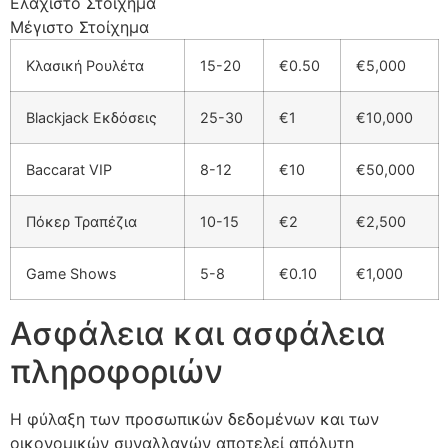
Ελάχιστο Στοίχημα
Μέγιστο Στοίχημα
Κλασική Ρουλέτα
15-20
€0.50
€5,000
Blackjack Εκδόσεις
25-30
€1
€10,000
Baccarat VIP
8-12
€10
€50,000
Πόκερ Τραπέζια
10-15
€2
€2,500
Game Shows
5-8
€0.10
€1,000
Ασφάλεια και ασφάλεια
πληροφοριών
Η φύλαξη των προσωπικών δεδομένων και των
οικονομικών συναλλαγών αποτελεί απόλυτη